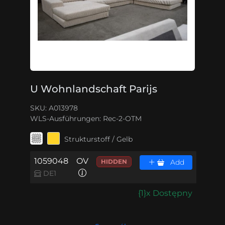
U Wohnlandschaft Parijs
SKU: A013978
WLS-Ausführungen:
Rec-2-OTM
Strukturstoff / Gelb
1059048
OV
HIDDEN
Add
DE1
{1}x Dostępny