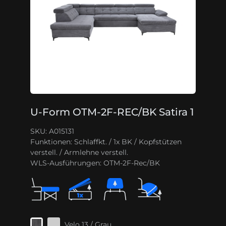
U-Form OTM-2F-REC/BK Satira 1
SKU: A015131
Funktionen:
Schlaffkt. / 1x BK / Kopfstützen
verstell. / Armlehne verstell.
WLS-Ausführungen:
OTM-2F-Rec/BK
Velo 13 / Grau