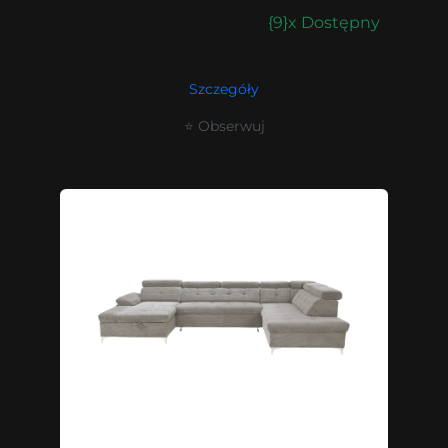
{9}x Dostępny
Szczegóły
⭐ Obserwuj