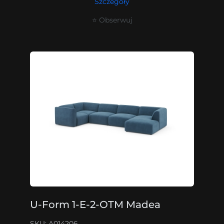
Szczegóły
⭐ Obserwuj
U-Form 1-E-2-OTM Madea
SKU: A014206