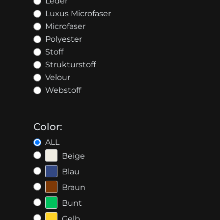
Leder
Luxus Microfaser
Microfaser
Polyester
Stoff
Strukturstoff
Velour
Webstoff
Color:
ALL
Beige
Blau
Braun
Bunt
Gelb