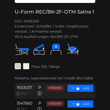
U-Form REC/BK-2F-OTM Satira 1
SKU: A006259
Funktionen:
Schlaffkt. / 1x BK / Kopfstützen
verstell. / Armlehne verstell.
WLS-Ausführungen:
Rec/BK-2F-OTM
Poso 100 / Beige
Możemy wyprodukować ten model dla Ciebie.
1653037
P
HIDDEN
Add
PL1
1547560
P
HIDDEN
Add
PL1