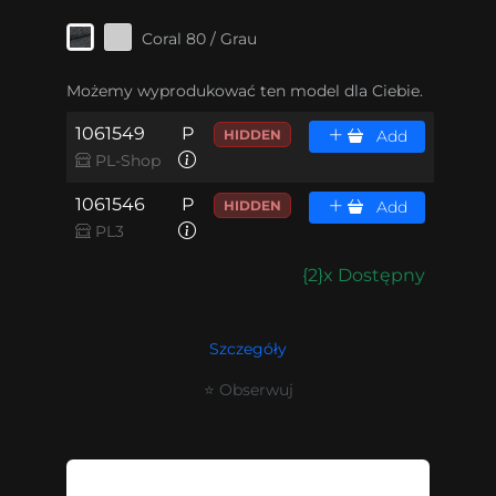
Coral 80 / Grau
Możemy wyprodukować ten model dla Ciebie.
1061549
P
HIDDEN
Add
PL-Shop
1061546
P
HIDDEN
Add
PL3
{2}x Dostępny
Szczegóły
⭐ Obserwuj