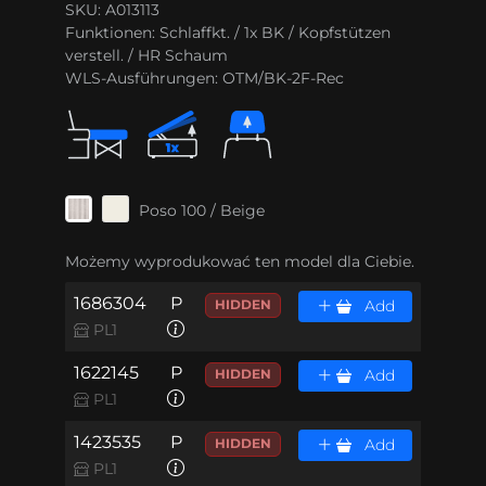
SKU: A013113
Funktionen:
Schlaffkt. / 1x BK / Kopfstützen
verstell. / HR Schaum
WLS-Ausführungen:
OTM/BK-2F-Rec
Poso 100 / Beige
Możemy wyprodukować ten model dla Ciebie.
1686304
P
HIDDEN
Add
PL1
1622145
P
HIDDEN
Add
PL1
1423535
P
HIDDEN
Add
PL1