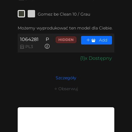
Gomez be Clean 10 / Grau
Możemy wyprodukować ten model dla Ciebie.
1064281
P
HIDDEN
Add
PL3
{1}x Dostępny
Szczegóły
⭐ Obserwuj