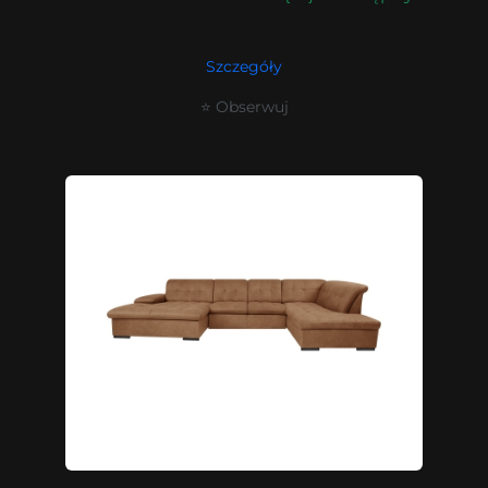
Szczegóły
⭐ Obserwuj