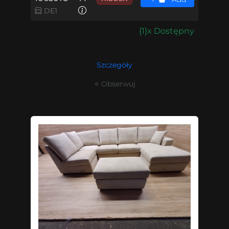
DE1
{1}x Dostępny
Szczegóły
⭐ Obserwuj