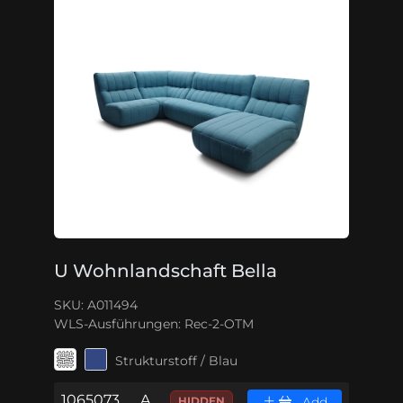
U Wohnlandschaft Bella
SKU: A011494
WLS-Ausführungen:
Rec-2-OTM
Strukturstoff / Blau
1065073
A
HIDDEN
Add