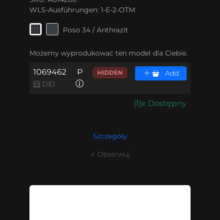
WLS-Ausführungen:
1-E-2-OTM
Poso 34 / Anthrazit
Możemy wyprodukować ten model dla Ciebie.
1069462
P
HIDDEN
Add
DE1
{1}x Dostępny
Szczegóły
⭐ Obserwuj