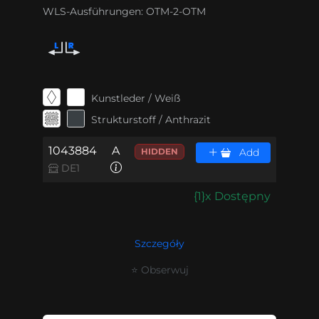
WLS-Ausführungen:
OTM-2-OTM
Kunstleder / Weiß
Strukturstoff / Anthrazit
1043884
A
HIDDEN
Add
DE1
{1}x Dostępny
Szczegóły
⭐ Obserwuj