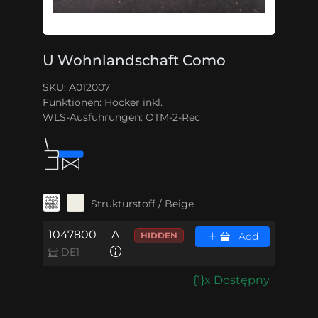
U Wohnlandschaft Como
SKU: A012007
Funktionen:
Hocker inkl.
WLS-Ausführungen:
OTM-2-Rec
Strukturstoff / Beige
1047800
A
HIDDEN
Add
DE1
{1}x Dostępny