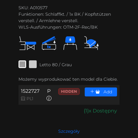
SKU: A010577
Funktionen:
Schlaffkt. / 1x BK / Kopfstützen
verstell. / Armlehne verstell.
WLS-Ausführungen:
OTM-2F-Rec/BK
Letto 80 / Grau
Możemy wyprodukować ten model dla Ciebie.
1522727
P
HIDDEN
Add
PL1
{1}x Dostępny
Szczegóły