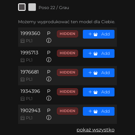
Poso 22 / Grau
Możemy wyprodukować ten model dla Ciebie.
1999360
P
HIDDEN
Add
PL1
1995713
P
HIDDEN
Add
PL1
1976681
P
HIDDEN
Add
PL1
1934396
P
HIDDEN
Add
PL1
1902943
P
HIDDEN
Add
PL1
pokaż wszystko