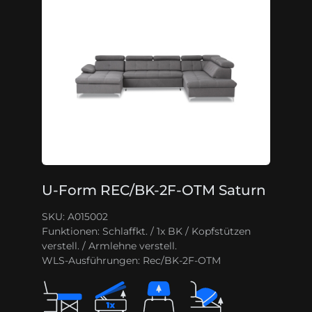
U-Form REC/BK-2F-OTM Saturn
SKU: A015002
Funktionen:
Schlaffkt. / 1x BK / Kopfstützen
verstell. / Armlehne verstell.
WLS-Ausführungen:
Rec/BK-2F-OTM