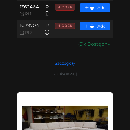
1362464
P
HIDDEN
Add
PL1
1079704
P
HIDDEN
Add
PL3
{5}x Dostępny
Szczegóły
⭐ Obserwuj