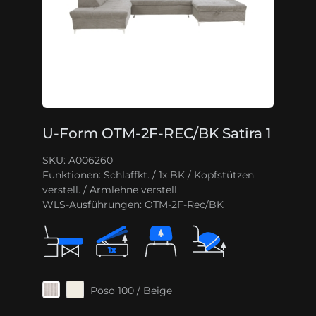
U-Form OTM-2F-REC/BK Satira 1
SKU: A006260
Funktionen:
Schlaffkt. / 1x BK / Kopfstützen
verstell. / Armlehne verstell.
WLS-Ausführungen:
OTM-2F-Rec/BK
Poso 100 / Beige