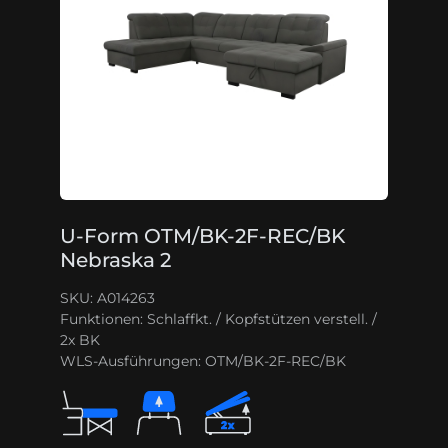
U-Form OTM/BK-2F-REC/BK
Nebraska 2
SKU: A014263
Funktionen:
Schlaffkt. / Kopfstützen verstell. /
2x BK
WLS-Ausführungen:
OTM/BK-2F-REC/BK