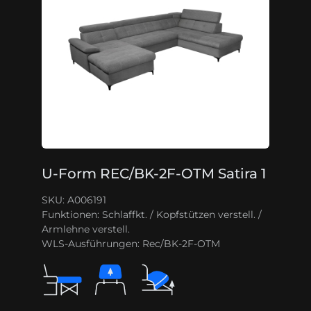
U-Form REC/BK-2F-OTM Satira 1
SKU: A006191
Funktionen:
Schlaffkt. / Kopfstützen verstell. /
Armlehne verstell.
WLS-Ausführungen:
Rec/BK-2F-OTM