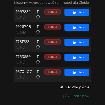
Możemy wyprodukować ten model dla Ciebie.
1997832
P
HIDDEN
Add
PL1
1926748
P
HIDDEN
Add
DE1
1781733
P
HIDDEN
Add
PL1
1763659
P
HIDDEN
Add
PL1
1670407
P
HIDDEN
Add
PL1
pokaż wszystko
{7}x Dostępny