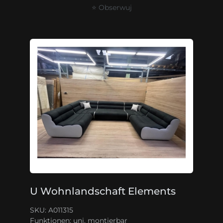
⭐ Obserwuj
U Wohnlandschaft Elements
SKU: A011315
Funktionen:
uni. montierbar