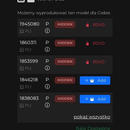
Możemy wyprodukować ten model dla Ciebie.
1945080
P
HIDDEN
RSVD
PL1
1860311
P
HIDDEN
RSVD
PL1
1853599
P
HIDDEN
RSVD
PL1
1846218
P
HIDDEN
Add
PL1
1838083
P
HIDDEN
Add
PL1
pokaż wszystko
{14}x Dostępny