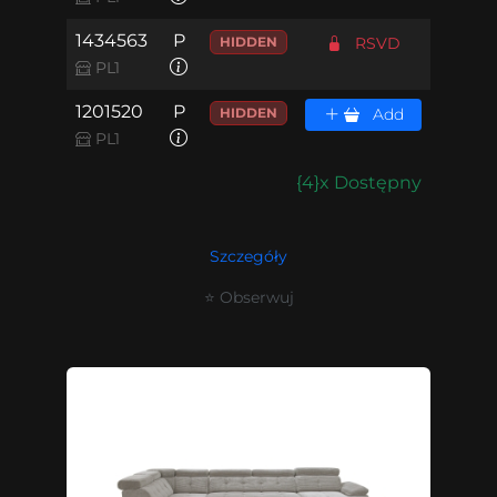
1434563
P
HIDDEN
RSVD
PL1
1201520
P
HIDDEN
Add
PL1
{4}x Dostępny
Szczegóły
⭐ Obserwuj