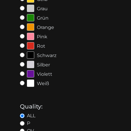
Grau
Grün
Orange
Pink
Rot
Schwarz
Silber
Violett
Weiß
Quality:
ALL
P
OV