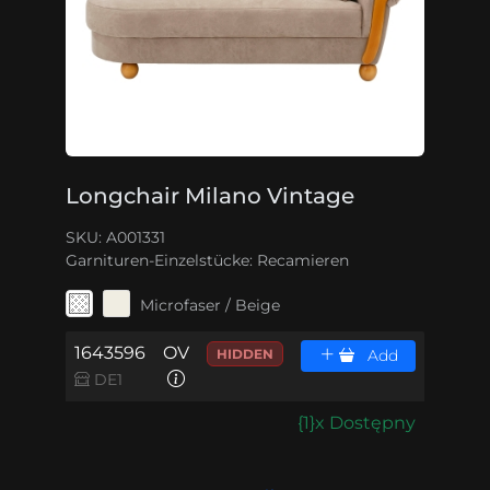
Longchair Milano Vintage
SKU: A001331
Garnituren-Einzelstücke:
Recamieren
Microfaser / Beige
1643596
OV
HIDDEN
Add
DE1
{1}x Dostępny