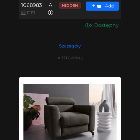
1068983
A
HIDDEN
Add
DE1
{1}x Dostępny
Szczegóły
⭐ Obserwuj