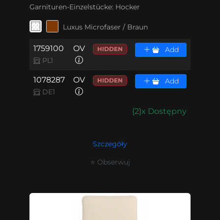
Garnituren-Einzelstücke:
Hocker
Luxus Microfaser / Braun
1759100
OV
HIDDEN
Add
PL1
1078287
OV
HIDDEN
Add
DE1
{2}x Dostępny
Szczegóły
⭐ Obserwuj