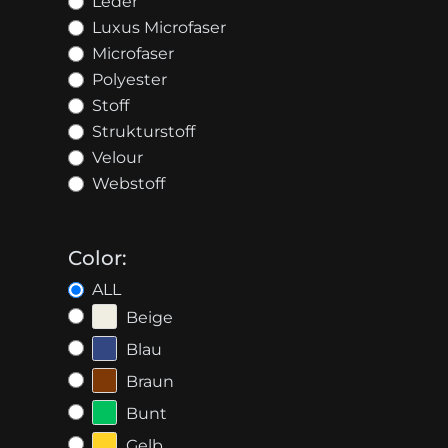
Leder
Luxus Microfaser
Microfaser
Polyester
Stoff
Strukturstoff
Velour
Webstoff
Color:
ALL
Beige
Blau
Braun
Bunt
Gelb