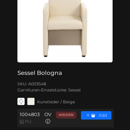
Sessel Bologna
SKU: A003548
Garnituren-Einzelstücke:
Sessel
Kunstleder / Beige
1004803
OV
HIDDEN
Add
PL1