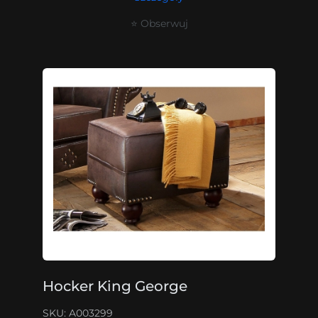
⭐ Obserwuj
Hocker King George
SKU: A003299