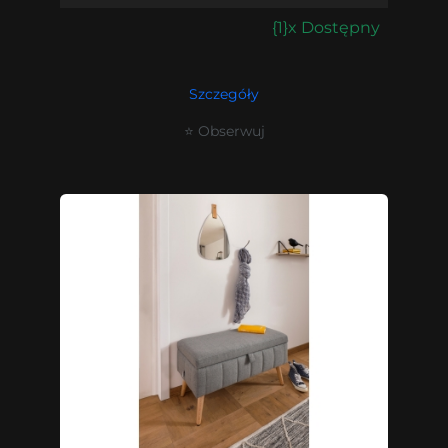
{1}x Dostępny
Szczegóły
⭐ Obserwuj