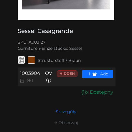
Sessel Casagrande
SKU: A003127
Garnituren-Einzelstücke:
Sessel
Strukturstoff / Braun
1003904
OV
HIDDEN
Add
DE1
{1}x Dostępny
Szczegóły
⭐ Obserwuj