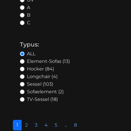
A
B
C
Typus:
ALL
Element-Sofas (13)
Hocker (84)
Longchair (4)
Sessel (103)
Sofaelement (2)
TV-Sessel (18)
1
2
3
4
5
...
8