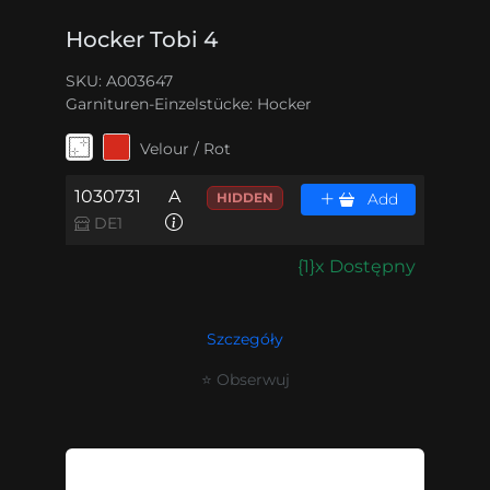
Hocker Tobi 4
SKU: A003647
Garnituren-Einzelstücke:
Hocker
Velour / Rot
1030731
A
HIDDEN
Add
DE1
{1}x Dostępny
Szczegóły
⭐ Obserwuj