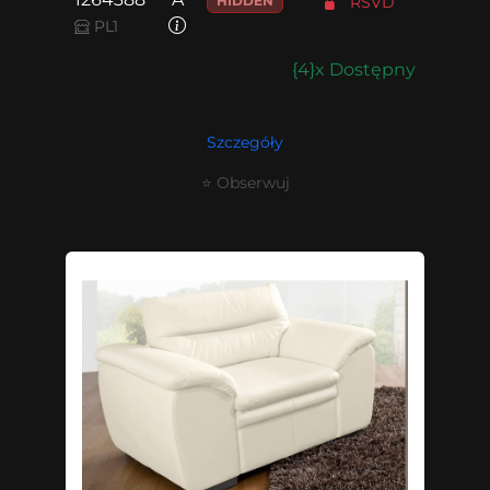
HIDDEN
RSVD
PL1
{4}x Dostępny
Szczegóły
⭐ Obserwuj