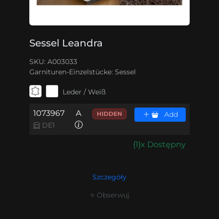
Sessel Leandra
SKU: A003033
Garnituren-Einzelstücke:
Sessel
Leder / Weiß
1073967
A
HIDDEN
Add
DE1
{1}x Dostępny
Szczegóły
⭐ Obserwuj