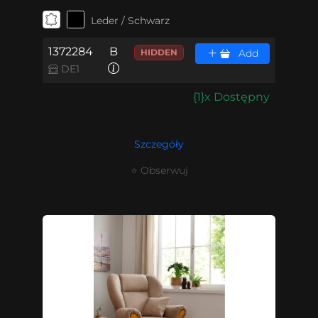
Leder / Schwarz
1372284
B
HIDDEN
Add
DE1
{1}x Dostępny
Szczegóły
⭐ Obserwuj