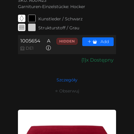
SKU: A001423
Garnituren-Einzelstücke:
Hocker
Kunstleder / Schwarz
Strukturstoff / Grau
1005654
A
HIDDEN
Add
DE1
{1}x Dostępny
Szczegóły
⭐ Obserwuj