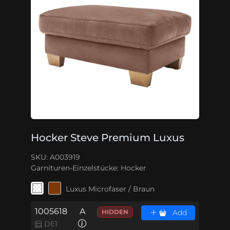
Hocker Steve Premium Luxus
SKU: A003919
Garnituren-Einzelstücke:
Hocker
Luxus Microfaser / Braun
1005618
A
HIDDEN
Add
DE1