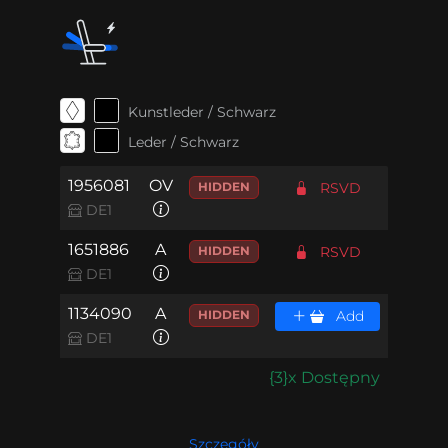
Kunstleder / Schwarz
Leder / Schwarz
1956081
OV
HIDDEN
RSVD
DE1
1651886
A
HIDDEN
RSVD
DE1
1134090
A
HIDDEN
Add
DE1
{3}x Dostępny
Szczegóły