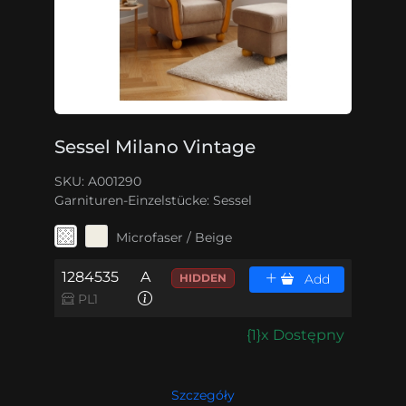
Sessel Milano Vintage
SKU: A001290
Garnituren-Einzelstücke:
Sessel
Microfaser / Beige
1284535
A
HIDDEN
Add
PL1
{1}x Dostępny
Szczegóły