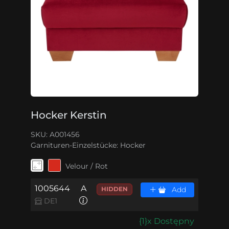
Hocker Kerstin
SKU: A001456
Garnituren-Einzelstücke:
Hocker
Velour / Rot
1005644
A
HIDDEN
Add
DE1
{1}x Dostępny