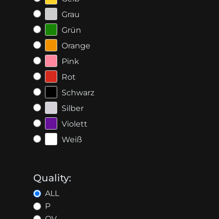
Grau
Grün
Orange
Pink
Rot
Schwarz
Silber
Violett
Weiß
Quality:
ALL
P
OV