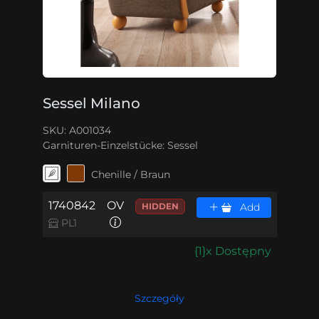
Sessel Milano
SKU: A001034
Garnituren-Einzelstücke:
Sessel
Chenille / Braun
1740842
OV
HIDDEN
Add
PL1
{1}x Dostępny
Szczegóły