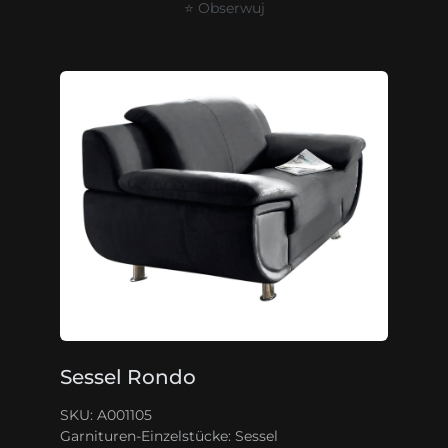
⭐ Obserwuj
Sessel Rondo
SKU: A001105
Garnituren-Einzelstücke:
Sessel