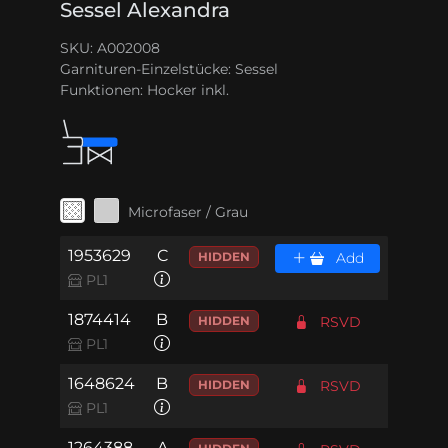
Sessel Alexandra
SKU: A002008
Garnituren-Einzelstücke:
Sessel
Funktionen:
Hocker inkl.
Microfaser / Grau
1953629
C
HIDDEN
Add
PL1
1874414
B
HIDDEN
RSVD
PL1
1648624
B
HIDDEN
RSVD
PL1
1264388
A