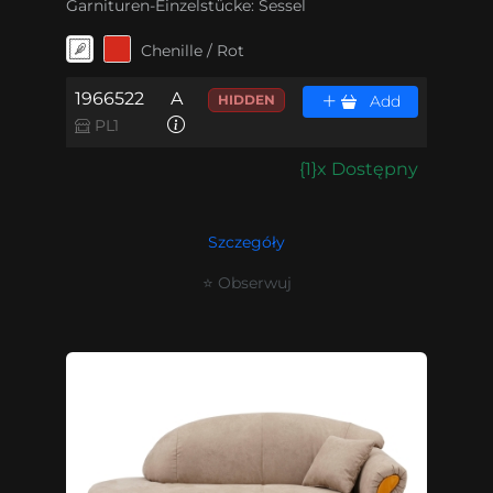
Garnituren-Einzelstücke:
Sessel
Chenille / Rot
1966522
A
HIDDEN
Add
PL1
{1}x Dostępny
Szczegóły
⭐ Obserwuj