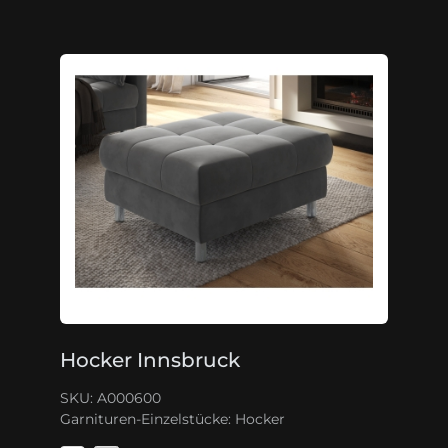
Hocker Innsbruck
SKU: A000600
Garnituren-Einzelstücke:
Hocker