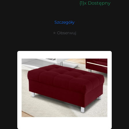
{1}x Dostępny
Szczegóły
⭐ Obserwuj