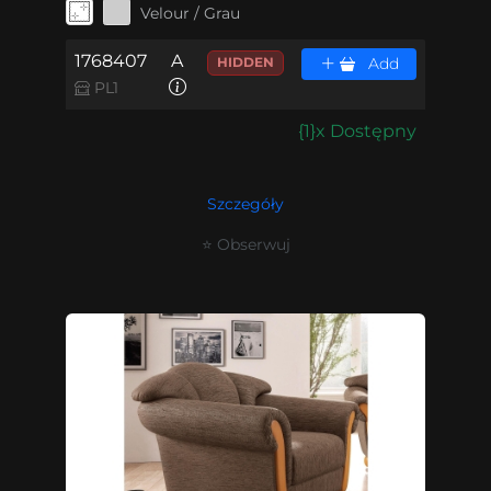
Velour / Grau
1768407
A
HIDDEN
Add
PL1
{1}x Dostępny
Szczegóły
⭐ Obserwuj