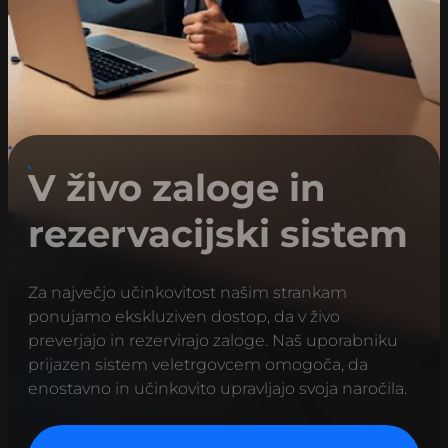
V živo zaloge in
rezervacijski sistem
Za največjo učinkovitost našim strankam
ponujamo ekskluziven dostop, da v živo
preverjajo in rezervirajo zaloge. Naš uporabniku
prijazen sistem veletrgovcem omogoča, da
enostavno in učinkovito upravljajo svoja naročila.