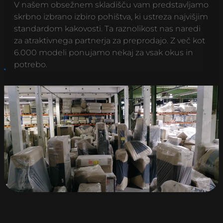
V našem obsežnem skladišču vam predstavljamo
skrbno izbrano izbiro pohištva, ki ustreza najvišjim
standardom kakovosti. Ta raznolikost nas naredi
za atraktivnega partnerja za preprodajo. Z več kot
6.000 modeli ponujamo nekaj za vsak okus in
potrebo.