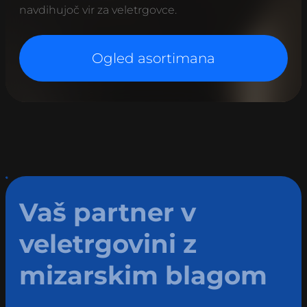
navdihujoč vir za veletrgovce.
Ogled asortimana
Vaš partner v
veletrgovini z
mizarskim blagom