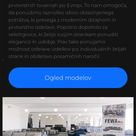
prvovrstnih tovarnah po Evropi. To nam omogoča,
da ponudimo raznoliko izbiro oblazinjenega
pohištva, ki presega z modernim dizajnom in
prvovrstno izdelavo. Popolno dopolnilo za
veletrgovce, ki želijo svojim strankam ponuditi
eleganco in udobje. Prav tako ponujamo
možnost izdelave izdelkov po individualnih željah
strank in obdelavo posamičnih naročil.
Ogled modelov