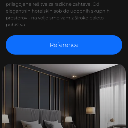
prilagojene rešitve za različne zahteve. Od
elegantnih hotelskih sob do udobnih skupnih
prostorov - na voljo smo vam z široko paleto
pohištva.
Reference