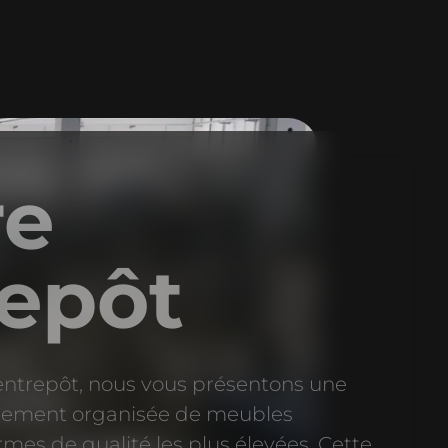
re
repôt
entrepôt, nous vous présentons une
usement organisée de meubles
es de qualité les plus élevées. Cette