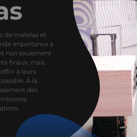
as
s de matelas et
ande importance à
sont non seulement
ts finaux, mais
ffrir à leurs
ossible. À la
galement des
mmissions
ations.