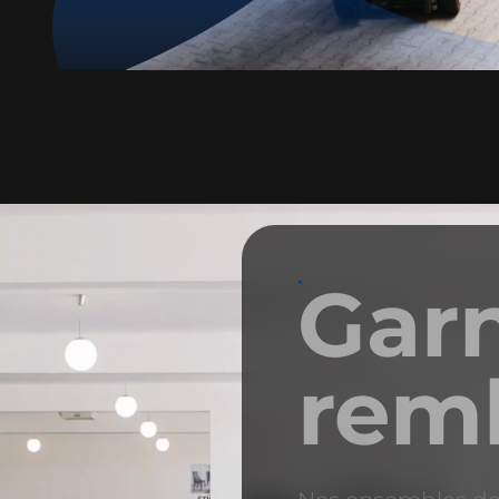
Garn
rem