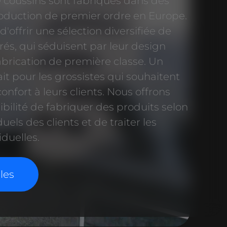
coussins sont fabriqués dans des
roduction de premier ordre en Europe.
'offrir une sélection diversifiée de
s, qui séduisent par leur design
abrication de première classe. Un
t pour les grossistes qui souhaitent
confort à leurs clients. Nous offrons
bilité de fabriquer des produits selon
duels des clients et de traiter les
duelles.
les