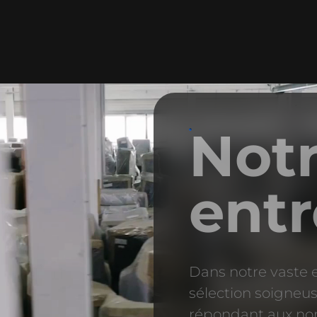
Not
ent
Dans notre vaste 
sélection soigne
répondant aux norm