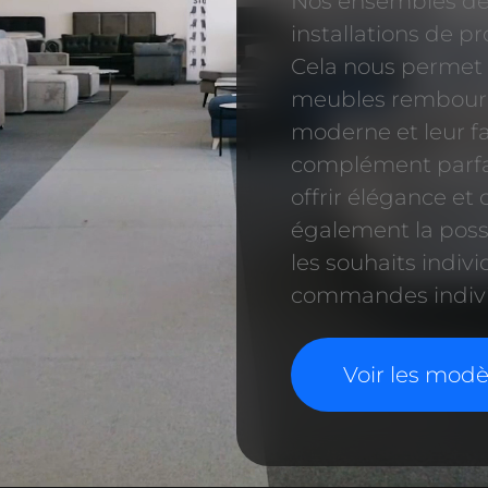
Nos ensembles de 
installations de p
Cela nous permet d
meubles rembourré
moderne et leur f
complément parfai
offrir élégance et 
également la possi
les souhaits indivi
commandes indivi
Voir les modè