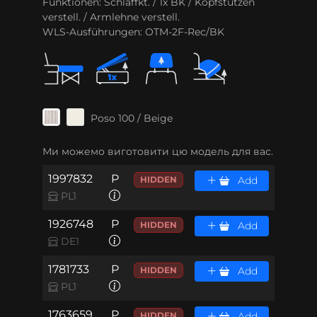
Funktionen:
Schlaffkt. / 1x BK / Kopfstützen
verstell. / Armlehne verstell.
WLS-Ausführungen:
OTM-2F-Rec/BK
Poso 100 / Beige
Ми можемо виготовити цю модель для вас.
1997832
P
HIDDEN
Add
PL1
1926748
P
HIDDEN
Add
DE1
1781733
P
HIDDEN
Add
PL1
1763659
P
HIDDEN
Add