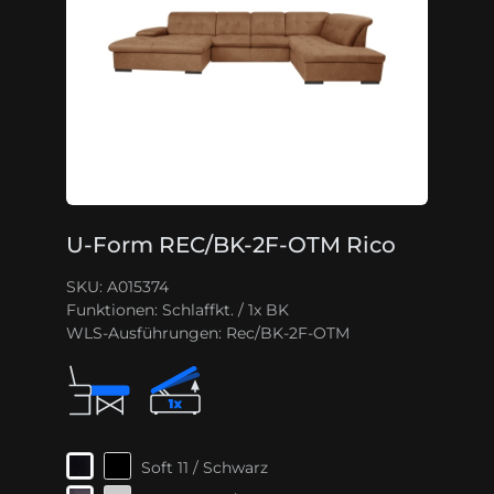
U-Form REC/BK-2F-OTM Rico
SKU: A015374
Funktionen:
Schlaffkt. / 1x BK
WLS-Ausführungen:
Rec/BK-2F-OTM
Soft 11 / Schwarz