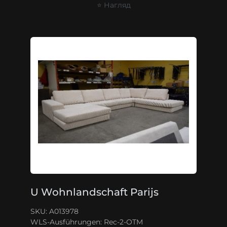
⭐ Нагляд
U Wohnlandschaft Parijs
SKU: A013978
WLS-Ausführungen:
Rec-2-OTM