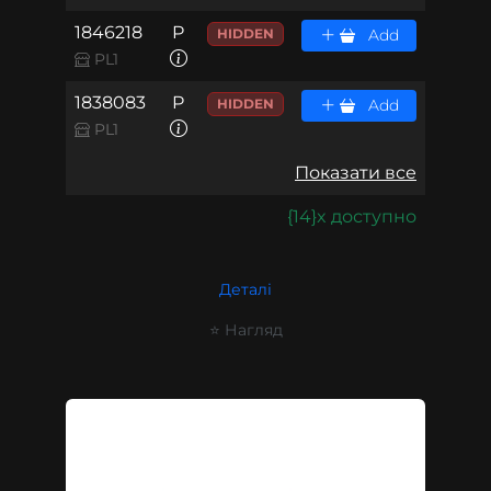
1846218
P
HIDDEN
Add
PL1
1838083
P
HIDDEN
Add
PL1
Показати все
{14}x доступно
Деталі
⭐ Нагляд