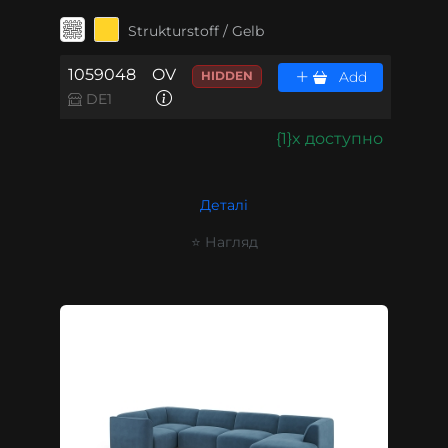
Strukturstoff / Gelb
1059048
OV
HIDDEN
Add
DE1
{1}x доступно
Деталі
⭐ Нагляд