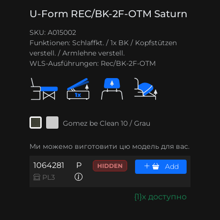
U-Form REC/BK-2F-OTM Saturn
SKU: A015002
Funktionen:
Schlaffkt. / 1x BK / Kopfstützen
verstell. / Armlehne verstell.
WLS-Ausführungen:
Rec/BK-2F-OTM
Gomez be Clean 10 / Grau
Ми можемо виготовити цю модель для вас.
1064281
P
HIDDEN
Add
PL3
{1}x доступно