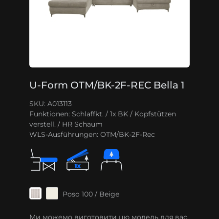
U-Form OTM/BK-2F-REC Bella 1
SKU: A013113
Funktionen:
Schlaffkt. / 1x BK / Kopfstützen
verstell. / HR Schaum
WLS-Ausführungen:
OTM/BK-2F-Rec
Poso 100 / Beige
Ми можемо виготовити цю модель для вас.