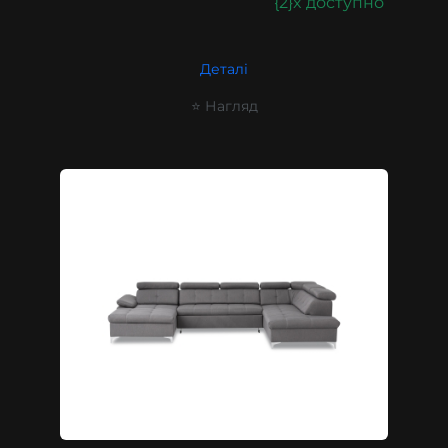
{2}x доступно
Деталі
⭐ Нагляд