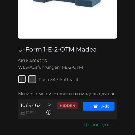
U-Form 1-E-2-OTM Madea
SKU: A014206
WLS-Ausführungen:
1-E-2-OTM
Poso 34 / Anthrazit
Ми можемо виготовити цю модель для вас.
1069462
P
HIDDEN
Add
DE1
{1}x доступно