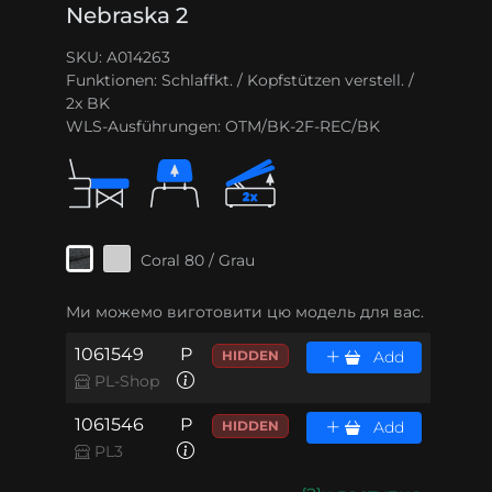
Nebraska 2
SKU: A014263
Funktionen:
Schlaffkt. / Kopfstützen verstell. /
2x BK
WLS-Ausführungen:
OTM/BK-2F-REC/BK
Coral 80 / Grau
Ми можемо виготовити цю модель для вас.
1061549
P
HIDDEN
Add
PL-Shop
1061546
P
HIDDEN
Add
PL3