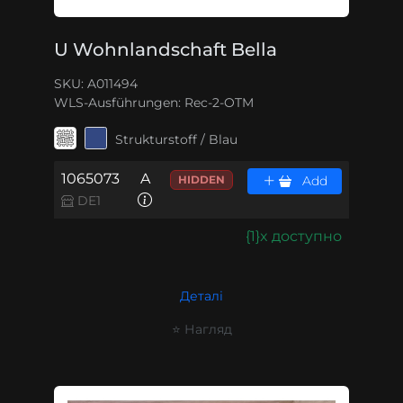
U Wohnlandschaft Bella
SKU: A011494
WLS-Ausführungen:
Rec-2-OTM
Strukturstoff / Blau
1065073
A
HIDDEN
Add
DE1
{1}x доступно
Деталі
⭐ Нагляд