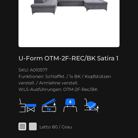
U-Form OTM-2F-REC/BK Satira 1
SKU: A010577
Funktionen:
Schlaffkt. / 1x BK / Kopfstützen
verstell. / Armlehne verstell.
WLS-Ausführungen:
OTM-2F-Rec/BK
Letto 80 / Grau