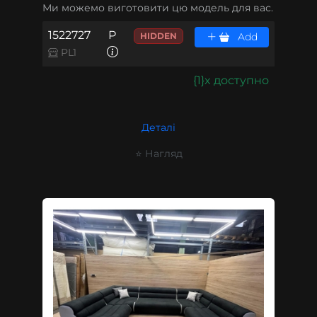
Ми можемо виготовити цю модель для вас.
1522727
P
HIDDEN
Add
PL1
{1}x доступно
Деталі
⭐ Нагляд