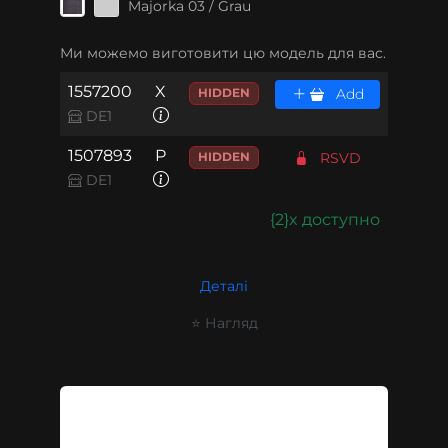
Majorka 03 / Grau
Ми можемо виготовити цю модель для вас.
1557200
X
HIDDEN
Add
DE1
1507893
P
HIDDEN
RSVD
DE1
{2}x доступно
Деталі
⭐ Нагляд