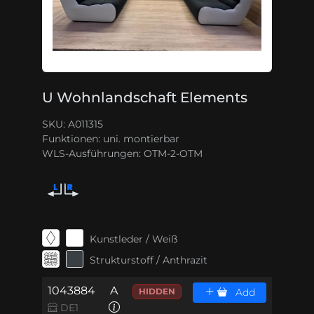
U Wohnlandschaft Elements
SKU: A011315
Funktionen:
uni. montierbar
WLS-Ausführungen:
OTM-2-OTM
Kunstleder / Weiß
Strukturstoff / Anthrazit
1043884
A
HIDDEN
Add
DE1