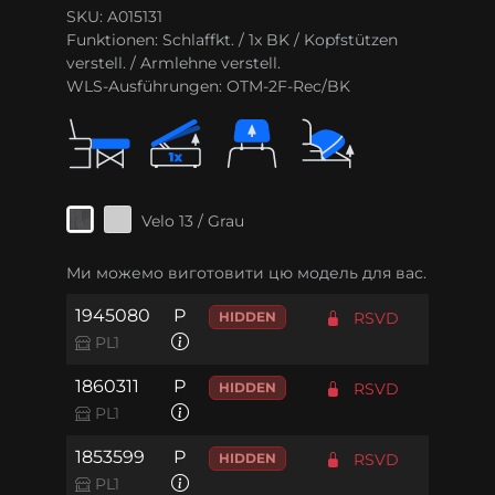
SKU: A015131
Funktionen:
Schlaffkt. / 1x BK / Kopfstützen
verstell. / Armlehne verstell.
WLS-Ausführungen:
OTM-2F-Rec/BK
Velo 13 / Grau
Ми можемо виготовити цю модель для вас.
1945080
P
HIDDEN
RSVD
PL1
1860311
P
HIDDEN
RSVD
PL1
1853599
P
HIDDEN
RSVD
PL1