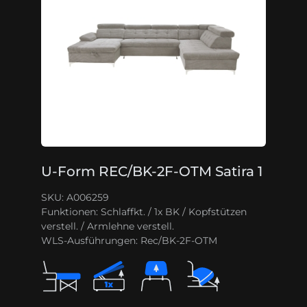
U-Form REC/BK-2F-OTM Satira 1
SKU: A006259
Funktionen:
Schlaffkt. / 1x BK / Kopfstützen
verstell. / Armlehne verstell.
WLS-Ausführungen:
Rec/BK-2F-OTM