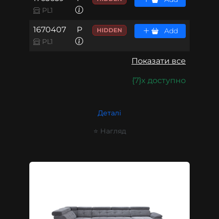
PL1
1670407
P
HIDDEN
Add
PL1
Показати все
{7}x доступно
Деталі
⭐ Нагляд