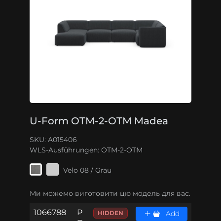
U-Form OTM-2-OTM Madea
SKU: A015406
WLS-Ausführungen:
OTM-2-OTM
Velo 08 / Grau
Ми можемо виготовити цю модель для вас.
1066788
P
HIDDEN
Add