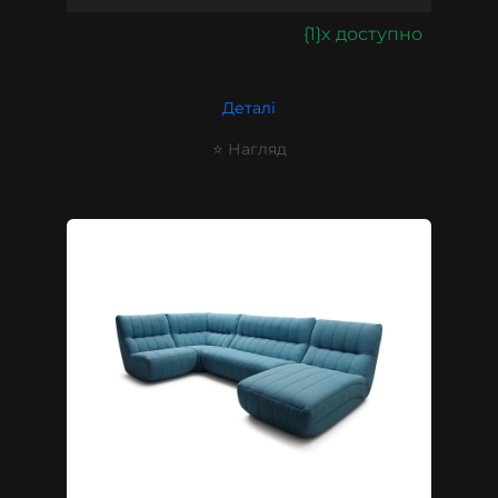
{1}x доступно
Деталі
⭐ Нагляд