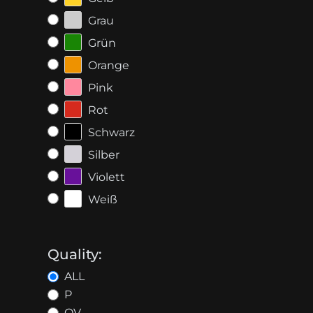
Grau
Grün
Orange
Pink
Rot
Schwarz
Silber
Violett
Weiß
Quality:
ALL
P
OV