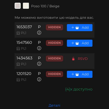
Poso 100 / Beige
Ми можемо виготовити цю модель для вас.
1653037
P
HIDDEN
Add
PL1
1547560
P
HIDDEN
Add
PL1
1434563
P
HIDDEN
RSVD
PL1
1201520
P
HIDDEN
Add
PL1
{4}x доступно
Деталі