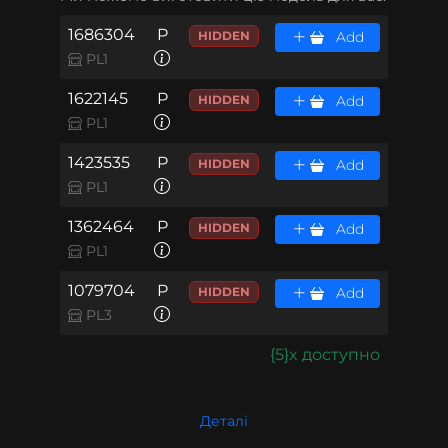
1686304
P
HIDDEN
Add
PL1
1622145
P
HIDDEN
Add
PL1
1423535
P
HIDDEN
Add
PL1
1362464
P
HIDDEN
Add
PL1
1079704
P
HIDDEN
Add
PL3
{5}x доступно
Деталі