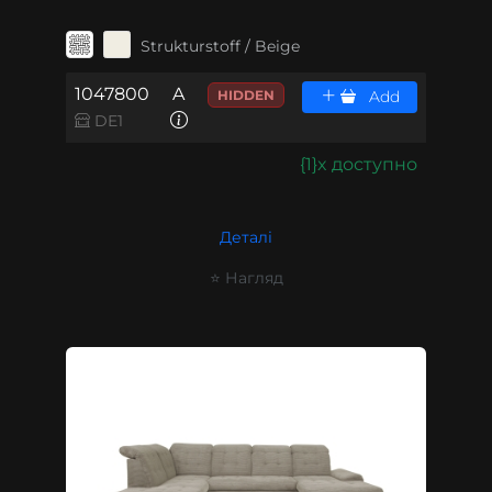
Strukturstoff / Beige
1047800
A
HIDDEN
Add
DE1
{1}x доступно
Деталі
⭐ Нагляд