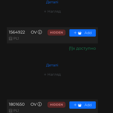
Деталі
⭐ Нагляд
1564922
OV
HIDDEN
Add
PL1
{1}x доступно
Деталі
⭐ Нагляд
1801650
OV
HIDDEN
Add
PL1