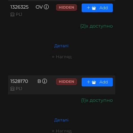
1326325
OV
HIDDEN
Add
PL1
{2}x доступно
Деталі
⭐ Нагляд
1528170
B
HIDDEN
Add
PL1
{1}x доступно
Деталі
⭐ Нагляд