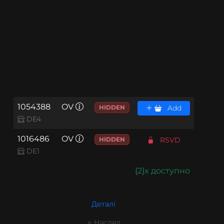
1054388
OV
HIDDEN
Add
DE4
1016486
OV
HIDDEN
RSVD
DE1
{2}x доступно
Деталі
⭐ Нагляд