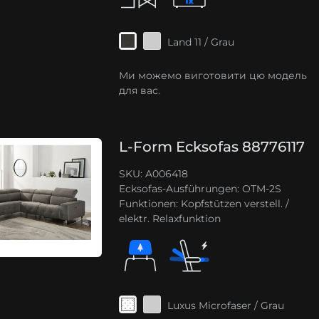
Land 11 / Grau
Ми можемо виготовити цю модель
для вас.
L-Form Ecksofas 88776117
SKU: A006418
Ecksofas-Ausführungen:
OTM-2S
Funktionen:
Kopfstützen verstell. /
elektr. Relaxfunktion
Luxus Microfaser / Grau