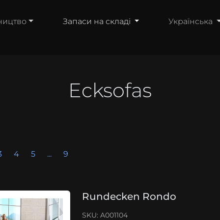
ництво
Запаси на складі
Українська
Ecksofas
3
4
5
...
9
Rundecken Rondo
SKU: A001104