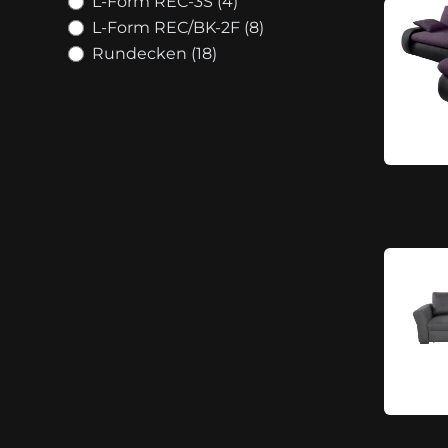
L-Form REC-3S (4)
L-Form REC/BK-2F (8)
Rundecken (18)