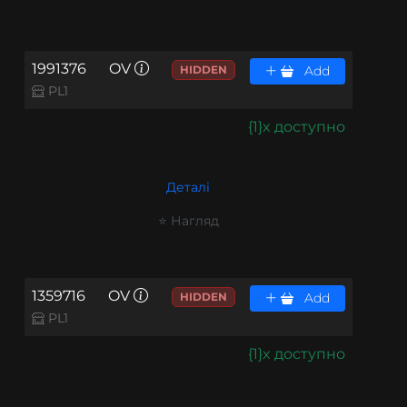
1991376
OV
HIDDEN
Add
PL1
{1}x доступно
Деталі
⭐ Нагляд
1359716
OV
HIDDEN
Add
PL1
{1}x доступно