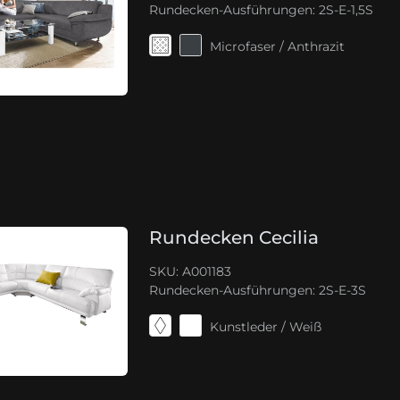
Rundecken-Ausführungen:
2S-E-1,5S
Microfaser / Anthrazit
Rundecken Cecilia
SKU: A001183
Rundecken-Ausführungen:
2S-E-3S
Kunstleder / Weiß