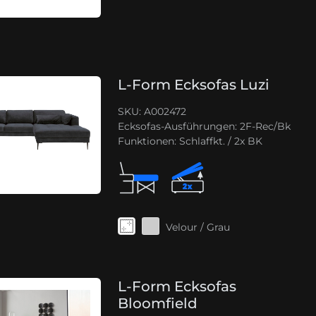
L-Form Ecksofas Luzi
SKU: A002472
Ecksofas-Ausführungen:
2F-Rec/Bk
Funktionen:
Schlaffkt. / 2x BK
Velour / Grau
L-Form Ecksofas
Bloomfield