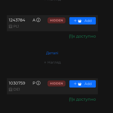
1243784
A
HIDDEN
Add
PL1
{1}x доступно
Деталі
⭐ Нагляд
1030759
P
HIDDEN
Add
DE1
{1}x доступно