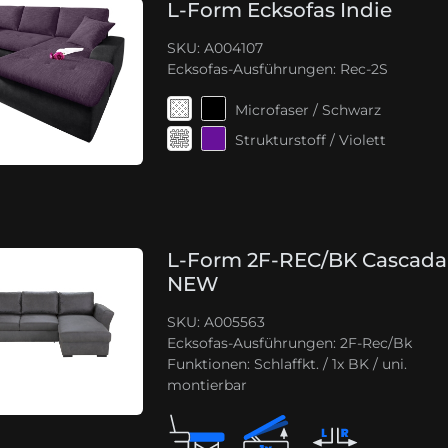
L-Form Ecksofas Indie
SKU: A004107
Ecksofas-Ausführungen:
Rec-2S
Microfaser / Schwarz
Strukturstoff / Violett
L-Form 2F-REC/BK Cascada
NEW
SKU: A005563
Ecksofas-Ausführungen:
2F-Rec/Bk
Funktionen:
Schlaffkt. / 1x BK / uni.
montierbar