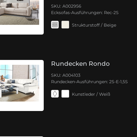
SKU: A002956
Ecksofas-Ausführungen:
Rec-2S
Strukturstoff / Beige
Rundecken Rondo
SKU: A004103
Rundecken-Ausführungen:
2S-E-1,5S
Kunstleder / Weiß