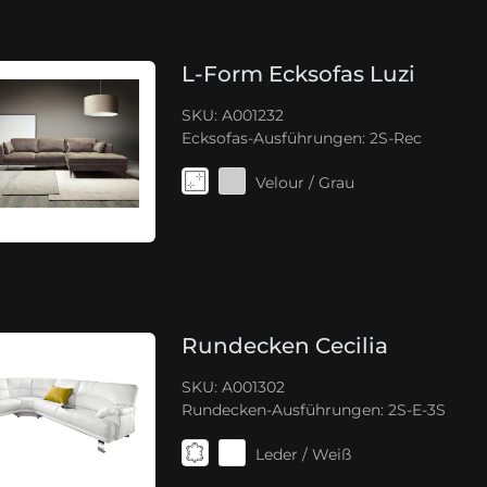
L-Form Ecksofas Luzi
SKU: A001232
Ecksofas-Ausführungen:
2S-Rec
Velour / Grau
Rundecken Cecilia
SKU: A001302
Rundecken-Ausführungen:
2S-E-3S
Leder / Weiß