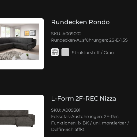
Rundecken Rondo
SKU: A009002
Rundecken-Ausführungen:
2S-E-1,5S
Strukturstoff / Grau
L-Form 2F-REC Nizza
SKU: A009381
Ecksofas-Ausführungen:
2F-Rec
Funktionen:
1x BK / uni. montierbar /
Delfin-Schlaffkt.