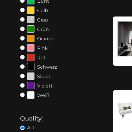
Bunt
Gelb
Grau
Grün
Orange
Pink
Rot
Schwarz
Silber
Violett
Weiß
Quality:
ALL