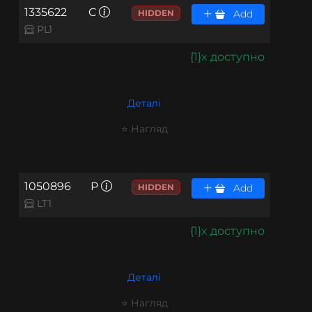
1335622
C
HIDDEN
Add
PL1
{1}x доступно
Деталі
⭐ Нагляд
1050896
P
HIDDEN
Add
LT1
{1}x доступно
Деталі
⭐ Нагляд