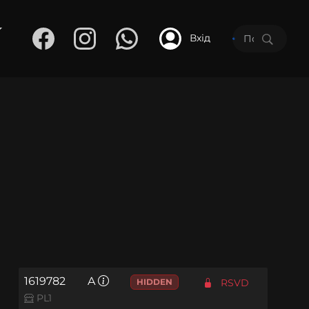
Вхід
1619782
A
HIDDEN
RSVD
PL1