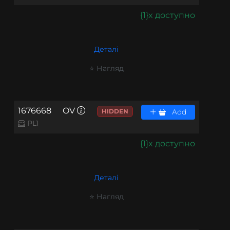
{1}x доступно
Деталі
⭐ Нагляд
1676668
OV
HIDDEN
Add
PL1
{1}x доступно
Деталі
⭐ Нагляд