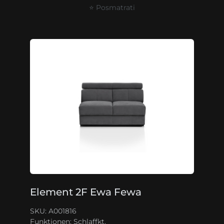
⭐ Posmatrati
Element 2F Ewa Fewa
SKU: A001816
Funktionen:
Schlaffkt.