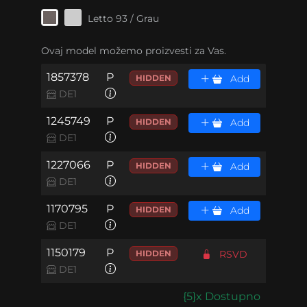
Letto 93 / Grau
Ovaj model možemo proizvesti za Vas.
1857378
P
HIDDEN
Add
DE1
1245749
P
HIDDEN
Add
DE1
1227066
P
HIDDEN
Add
DE1
1170795
P
HIDDEN
Add
DE1
1150179
P
HIDDEN
RSVD
DE1
{5}x Dostupno