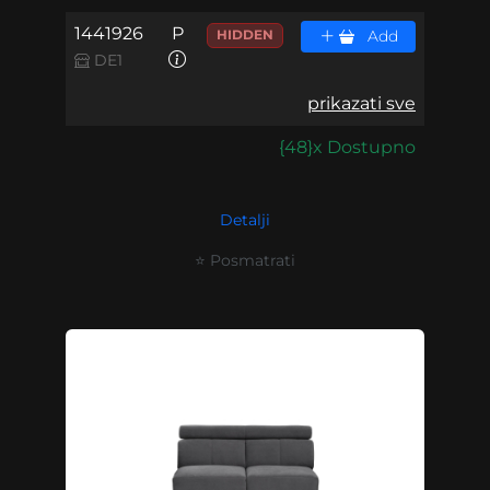
1441926
P
HIDDEN
Add
DE1
prikazati sve
{48}x Dostupno
Detalji
⭐ Posmatrati