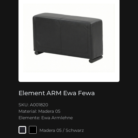
Element ARM Ewa Fewa
SKU: A001820
Material:
Madera 05
Elemente:
Ewa Armlehne
Madera 05 / Schwarz