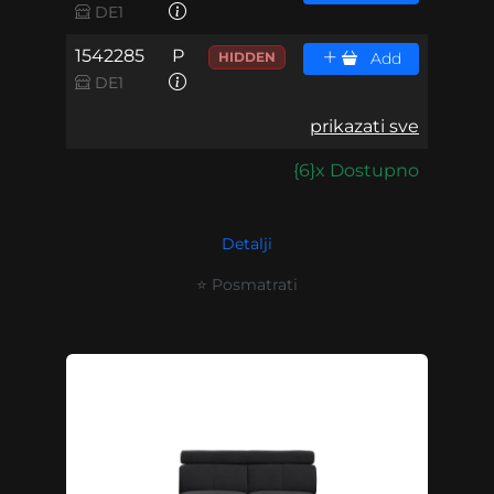
DE1
1542285
P
HIDDEN
Add
DE1
prikazati sve
{6}x Dostupno
Detalji
⭐ Posmatrati