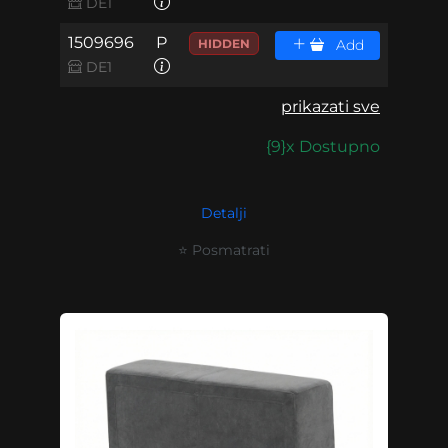
DE1
1509696
P
HIDDEN
Add
DE1
prikazati sve
{9}x Dostupno
Detalji
⭐ Posmatrati