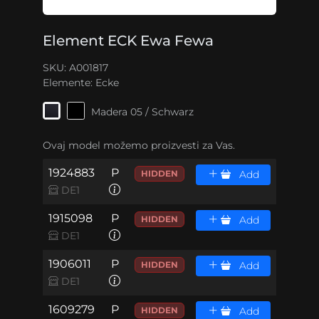
Element ECK Ewa Fewa
SKU: A001817
Elemente:
Ecke
Madera 05 / Schwarz
Ovaj model možemo proizvesti za Vas.
1924883
P
HIDDEN
Add
DE1
1915098
P
HIDDEN
Add
DE1
1906011
P
HIDDEN
Add
DE1
1609279
P
HIDDEN
Add