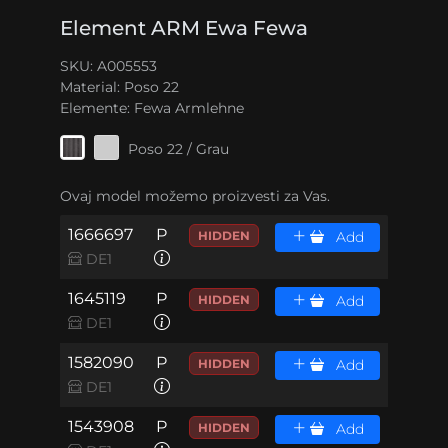
Element ARM Ewa Fewa
SKU: A005553
Material:
Poso 22
Elemente:
Fewa Armlehne
Poso 22 / Grau
Ovaj model možemo proizvesti za Vas.
1666697
P
HIDDEN
Add
DE1
1645119
P
HIDDEN
Add
DE1
1582090
P
HIDDEN
Add
DE1
1543908
P
HIDDEN
Add