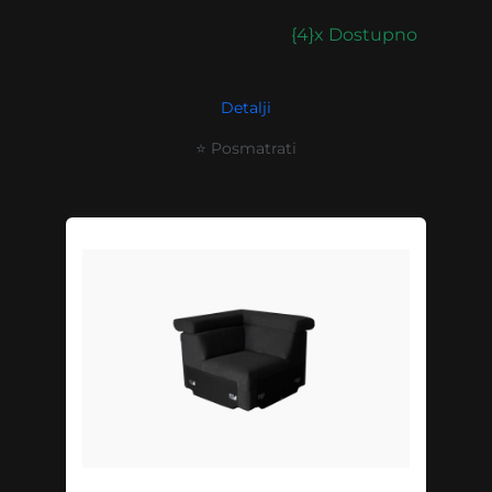
{4}x Dostupno
Detalji
⭐ Posmatrati