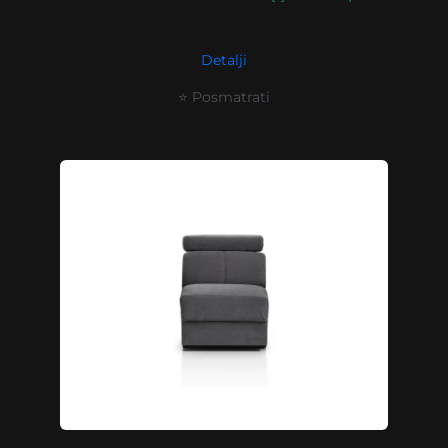
Detalji
⭐ Posmatrati