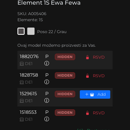
Element 1S Ewa Fewa
SKU: A005406
Elemente:
1S
Poso 22 / Grau
Ovaj model možemo proizvesti za Vas.
1882076
P
HIDDEN
RSVD
DE1
1828758
P
HIDDEN
RSVD
DE1
1529615
P
HIDDEN
Add
DE1
1518553
P
HIDDEN
RSVD
DE1