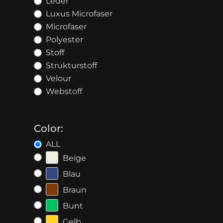
Leder
Luxus Microfaser
Microfaser
Polyester
Stoff
Strukturstoff
Velour
Webstoff
Color:
ALL
Beige
Blau
Braun
Bunt
Gelb