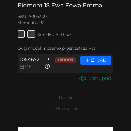
Element 1S Ewa Fewa Emma
SKU: A006300
Elemente:
1S
Sun 96 / Anthrazit
Ovaj model možemo proizvesti za Vas.
1064672
P
HIDDEN
Add
DE1
{1}x Dostupno
Detalji
⭐ Posmatrati