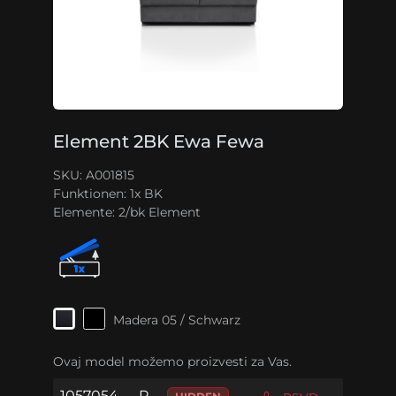
Element 2BK Ewa Fewa
SKU: A001815
Funktionen:
1x BK
Elemente:
2/bk Element
Madera 05 / Schwarz
Ovaj model možemo proizvesti za Vas.
1057054
P