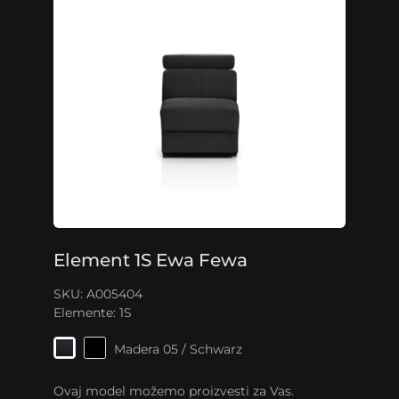
Element 1S Ewa Fewa
SKU: A005404
Elemente:
1S
Madera 05 / Schwarz
Ovaj model možemo proizvesti za Vas.