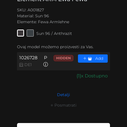
SKU: A001827
Material:
Sun 96
Elemente:
Fewa Armlehne
Sun 96 / Anthrazit
Ovaj model možemo proizvesti za Vas.
1026728
P
HIDDEN
Add
DE1
{1}x Dostupno
Detalji
⭐ Posmatrati