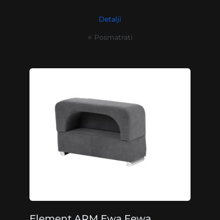
Detalji
⭐ Posmatrati
Element ARM Ewa Fewa