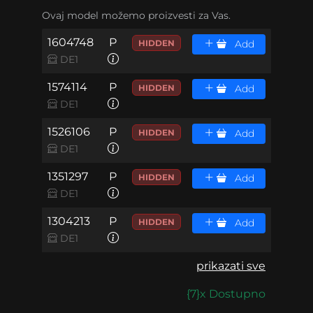
Ovaj model možemo proizvesti za Vas.
1604748
P
HIDDEN
Add
DE1
1574114
P
HIDDEN
Add
DE1
1526106
P
HIDDEN
Add
DE1
1351297
P
HIDDEN
Add
DE1
1304213
P
HIDDEN
Add
DE1
prikazati sve
{7}x Dostupno