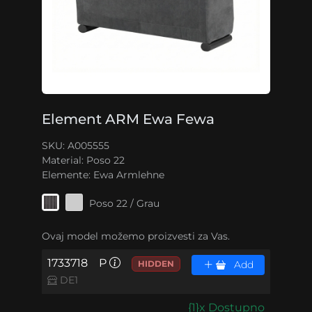
Element ARM Ewa Fewa
SKU: A005555
Material:
Poso 22
Elemente:
Ewa Armlehne
Poso 22 / Grau
Ovaj model možemo proizvesti za Vas.
1733718
P
HIDDEN
Add
DE1
{1}x Dostupno