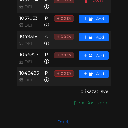
HIDDEN
RSVD
DE1
1057053
P
HIDDEN
Add
DE1
1049318
A
HIDDEN
Add
DE1
1046827
P
HIDDEN
Add
DE1
1046485
P
HIDDEN
Add
DE1
prikazati sve
{27}x Dostupno
Detalji