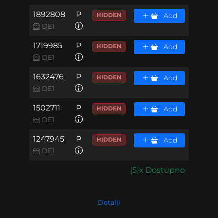
1892808
P
HIDDEN
Add
DE1
1719985
P
HIDDEN
Add
DE1
1632476
P
HIDDEN
Add
DE1
1502711
P
HIDDEN
Add
DE1
1247945
P
HIDDEN
Add
DE1
{5}x Dostupno
Detalji