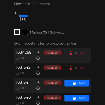
Elemente:
2F Element
Madera 05 / Schwarz
Ovaj model možemo proizvesti za Vas.
1034268
P
HIDDEN
RSVD
DE1
1031642
P
HIDDEN
RSVD
DE1
1031641
P
HIDDEN
Add
DE1
1031640
P
HIDDEN
Add
DE1