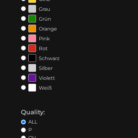
Grau
Grün
Orange
Pink
Rot
Schwarz
Silber
Violett
Weiß
Quality:
ALL
P
OV