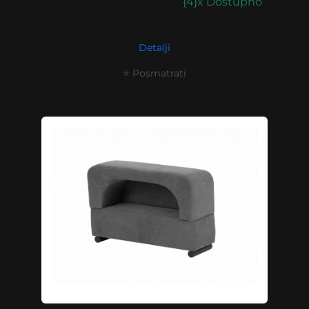
{4}x Dostupno
Detalji
⭐ Posmatrati