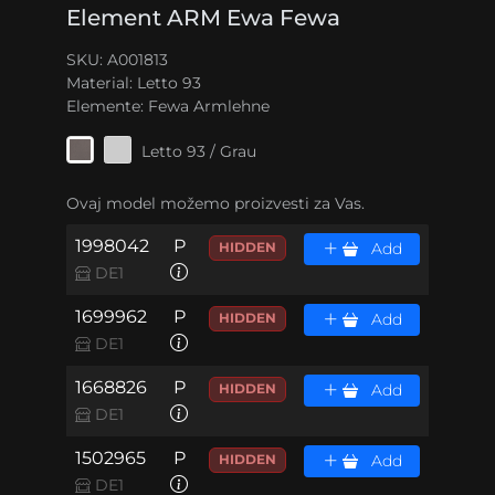
Element ARM Ewa Fewa
SKU: A001813
Material:
Letto 93
Elemente:
Fewa Armlehne
Letto 93 / Grau
Ovaj model možemo proizvesti za Vas.
1998042
P
HIDDEN
Add
DE1
1699962
P
HIDDEN
Add
DE1
1668826
P
HIDDEN
Add
DE1
1502965
P
HIDDEN
Add
DE1