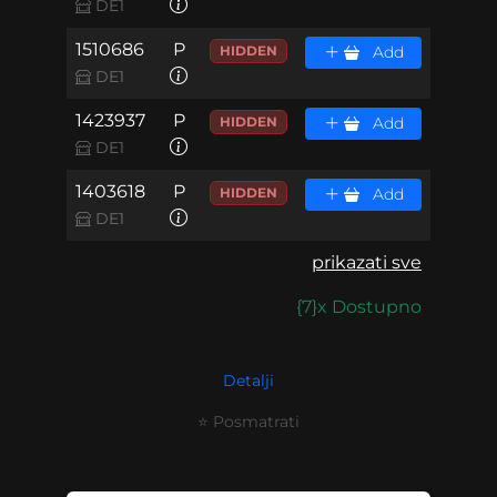
DE1
1510686
P
HIDDEN
Add
DE1
1423937
P
HIDDEN
Add
DE1
1403618
P
HIDDEN
Add
DE1
prikazati sve
{7}x Dostupno
Detalji
⭐ Posmatrati