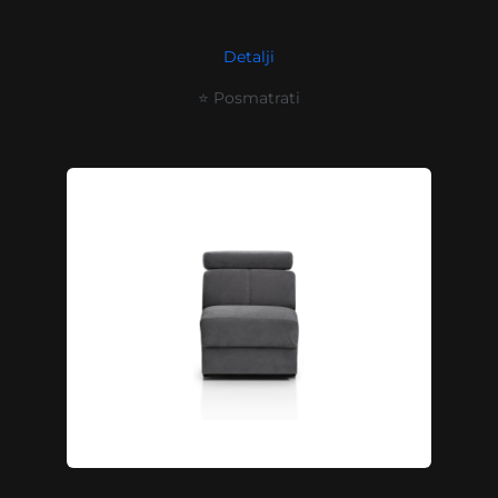
Detalji
⭐ Posmatrati