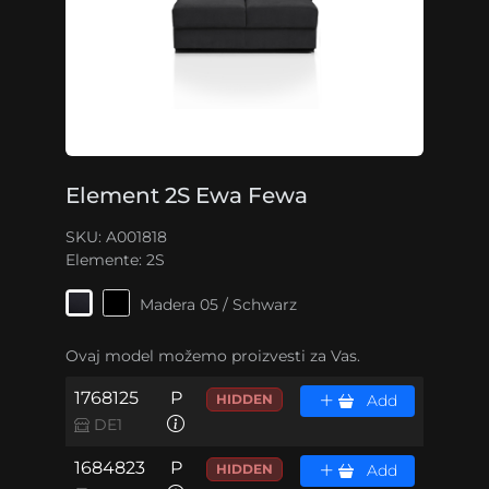
Element 2S Ewa Fewa
SKU: A001818
Elemente:
2S
Madera 05 / Schwarz
Ovaj model možemo proizvesti za Vas.
1768125
P
HIDDEN
Add
DE1
1684823
P
HIDDEN
Add