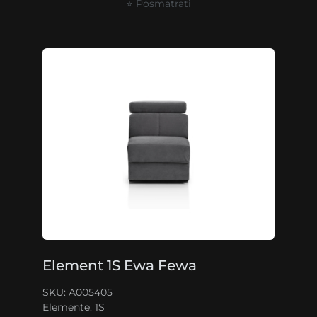
⭐ Posmatrati
Element 1S Ewa Fewa
SKU: A005405
Elemente:
1S