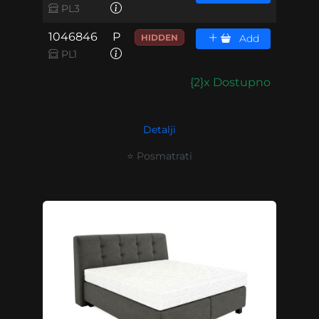
PL3
1046846
P
HIDDEN
Add
PL1
{2}x Dostupno
Detalji
⭐ Posmatrati