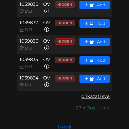
1039838
OV
HIDDEN
Add
DE1
1039837
OV
HIDDEN
Add
DE1
1039836
OV
HIDDEN
Add
DE1
1039835
OV
HIDDEN
Add
DE1
1039834
OV
HIDDEN
Add
PL1
prikazati sve
{17}x Dostupno
Detalji