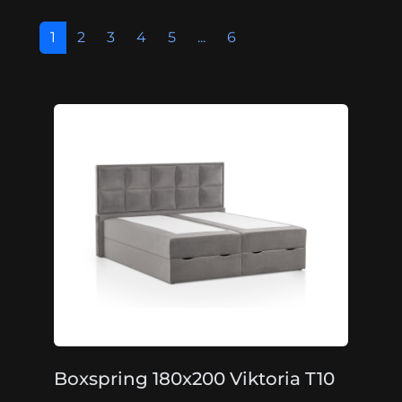
1
2
3
4
5
...
6
Boxspring 180x200 Viktoria T10