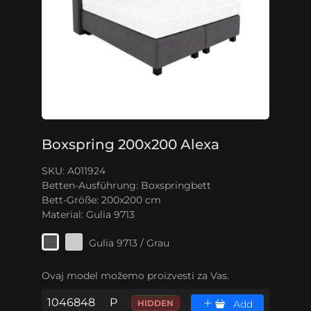
Boxspring 200x200 Alexa
SKU: A011924
Betten-Ausführung:
Boxspringbett
Bett-Größe:
200x200 cm
Material:
Gulia 9713
Gulia 9713 / Grau
Ovaj model možemo proizvesti za Vas.
1046848
P
HIDDEN
Add