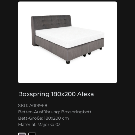
Boxspring 180x200 Alexa
SKU: A001968
Betten-Ausführung:
Boxspringbett
Bett-Größe:
180x200 cm
Material:
Majorka 03