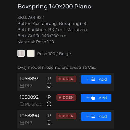
Boxspring 140x200 Piano
SKU: A011822
Betten-Ausführung:
Boxspringbett
Bett-Funktion:
BK / mit Matratzen
Bett-Größe:
140x200 cm
Material:
Poso 100
Poso 100 / Beige
Ovaj model možemo proizvesti za Vas.
1058893
P
HIDDEN
Add
PL3
1058892
P
HIDDEN
Add
PL-Shop
1058890
P
HIDDEN
Add
PL3