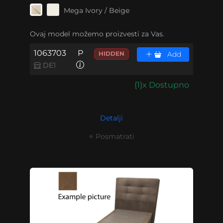
Mega Ivory / Beige
Ovaj model možemo proizvesti za Vas.
1063703
P
HIDDEN
Add
DE1
{1}x Dostupno
Detalji
⭐ Posmatrati