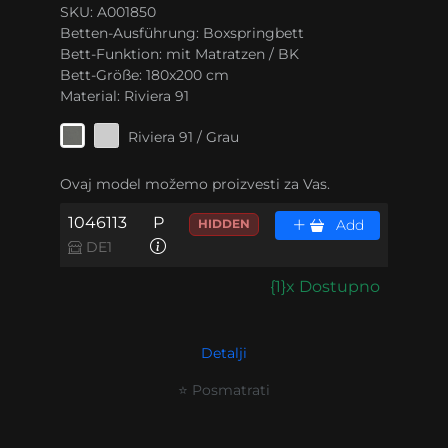
SKU: A001850
Betten-Ausführung:
Boxspringbett
Bett-Funktion:
mit Matratzen / BK
Bett-Größe:
180x200 cm
Material:
Riviera 91
Riviera 91 / Grau
Ovaj model možemo proizvesti za Vas.
1046113
P
HIDDEN
Add
DE1
{1}x Dostupno
Detalji
⭐ Posmatrati