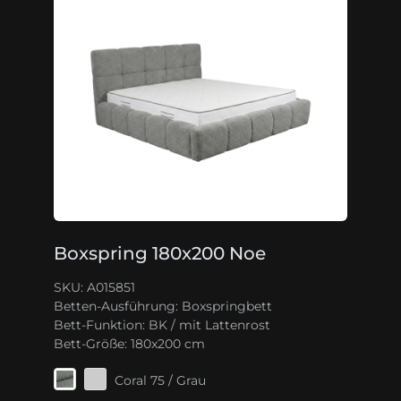
Boxspring 180x200 Noe
SKU: A015851
Betten-Ausführung:
Boxspringbett
Bett-Funktion:
BK / mit Lattenrost
Bett-Größe:
180x200 cm
Coral 75 / Grau