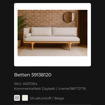
Betten 59138120
SKU: A007264
Kommentarfeld:
Daybett / creme/180*72*76
Strukturstoff / Beige