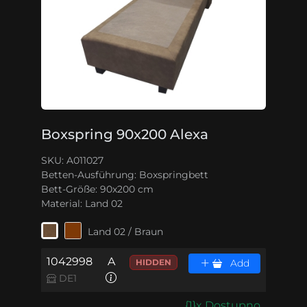
Boxspring 90x200 Alexa
SKU: A011027
Betten-Ausführung:
Boxspringbett
Bett-Größe:
90x200 cm
Material:
Land 02
Land 02 / Braun
1042998
A
HIDDEN
Add
DE1
{1}x Dostupno