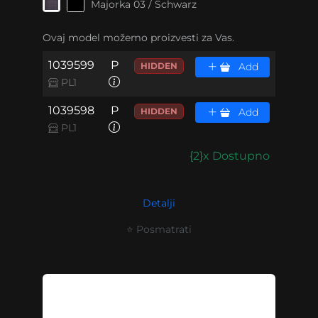
Majorka 03 / Schwarz
Ovaj model možemo proizvesti za Vas.
1039599
P
HIDDEN
Add
PL1
1039598
P
HIDDEN
Add
PL1
{2}x Dostupno
Detalji
⭐ Posmatrati