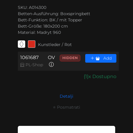
SKU: A014300
Betten-Ausführung:
Boxspringbett
Bett-Funktion:
BK / mit Topper
Bett-Größe:
180x200 cm
Material:
Madryt 960
Kunstleder / Rot
1061687
OV
HIDDEN
Add
PL-Shop
{1}x Dostupno
Detalji
⭐ Posmatrati