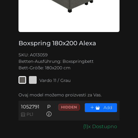
Boxspring 180x200 Alexa
SKU: A013059
Betten-Ausführung:
Boxspringbett
Bett-Größe:
180x200 cm
Vardo 11 / Grau
Ovaj model možemo proizvesti za Vas.
1052791
P
HIDDEN
Add
PL1
{1}x Dostupno