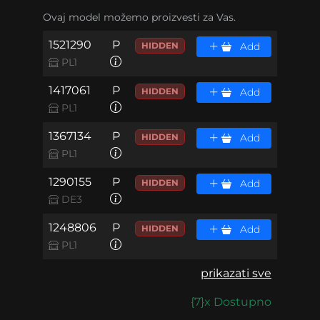
Ovaj model možemo proizvesti za Vas.
1521290
P
HIDDEN
Add
PL1
1417061
P
HIDDEN
Add
PL1
1367134
P
HIDDEN
Add
PL1
1290155
P
HIDDEN
Add
DE3
1248806
P
HIDDEN
Add
PL1
prikazati sve
{7}x Dostupno