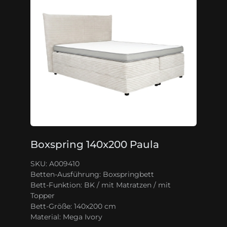
Boxspring 140x200 Paula
SKU: A009410
Betten-Ausführung:
Boxspringbett
Bett-Funktion:
BK / mit Matratzen / mit
Topper
Bett-Größe:
140x200 cm
Material:
Mega Ivory