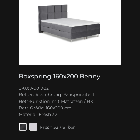
Boxspring 160x200 Benny
SKU: A001982
Betten-Ausführung:
Boxspringbett
Bett-Funktion:
mit Matratzen / BK
Bett-Größe:
160x200 cm
Material:
Fresh 32
Fresh 32 / Silber