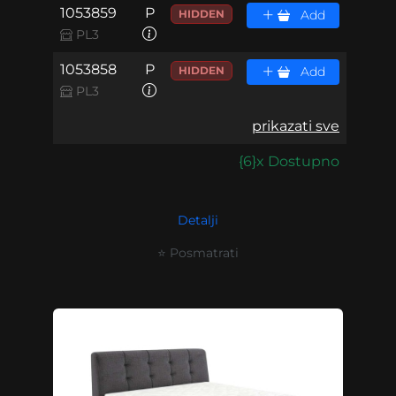
1053859
P
HIDDEN
Add
PL3
1053858
P
HIDDEN
Add
PL3
prikazati sve
{6}x Dostupno
Detalji
⭐ Posmatrati