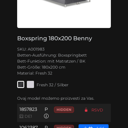
Boxspring 180x200 Benny
SKU: A001983
Betten-Ausführung:
Boxspringbett
Bett-Funktion:
mit Matratzen / BK
Bett-Größe:
180x200 cm
Material:
Fresh 32
Fresh 32 / Silber
Ovaj model možemo proizvesti za Vas.
1857823
P
HIDDEN
RSVD
DE1
1062387
P
HIDDEN