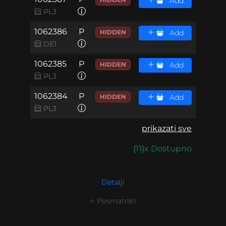
Add
PL3
1062386
P
HIDDEN
Add
DE1
1062385
P
HIDDEN
Add
PL3
1062384
P
HIDDEN
Add
PL3
prikazati sve
{11}x Dostupno
Detalji
⭐ Posmatrati