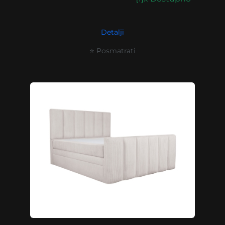
Detalji
⭐ Posmatrati