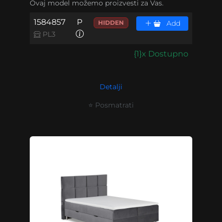
Ovaj model možemo proizvesti za Vas.
1584857
P
HIDDEN
Add
PL3
{1}x Dostupno
Detalji
⭐ Posmatrati