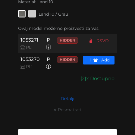
Material:
Land 10
Land 10 / Grau
Ovaj model možemo proizvesti za Vas.
1053271
P
HIDDEN
RSVD
PL1
1053270
P
HIDDEN
Add
PL1
{2}x Dostupno
Detalji
⭐ Posmatrati