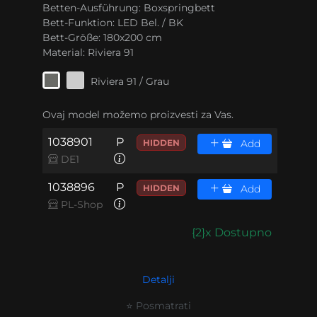
Betten-Ausführung:
Boxspringbett
Bett-Funktion:
LED Bel. / BK
Bett-Größe:
180x200 cm
Material:
Riviera 91
Riviera 91 / Grau
Ovaj model možemo proizvesti za Vas.
1038901
P
HIDDEN
Add
DE1
1038896
P
HIDDEN
Add
PL-Shop
{2}x Dostupno
Detalji
⭐ Posmatrati