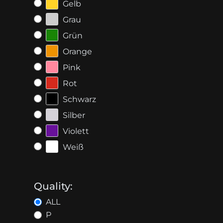
Gelb
Grau
Grün
Orange
Pink
Rot
Schwarz
Silber
Violett
Weiß
Quality:
ALL
P