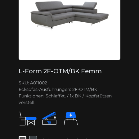
L-Form 2F-OTM/BK Femm
SKU: A011002
Ecksofas-Ausführungen:
2F-OTM/Bk
Funktionen:
Schlaffkt. / 1x BK / Kopfstützen
verstell.