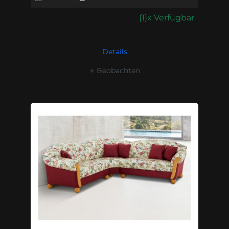
{1}x Verfügbar
Details
⭐ Beobachten