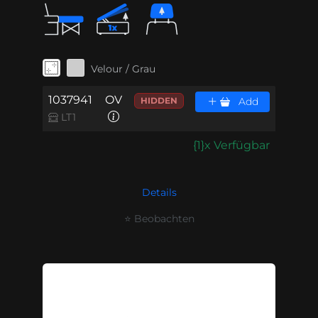
Velour / Grau
1037941
OV
HIDDEN
Add
LT1
{1}x Verfügbar
Details
⭐ Beobachten