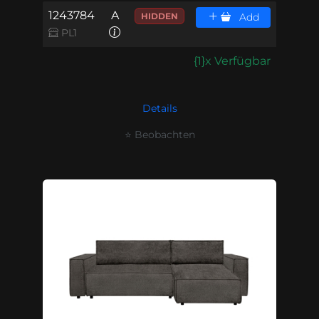
1243784
A
HIDDEN
Add
PL1
{1}x Verfügbar
Details
⭐ Beobachten