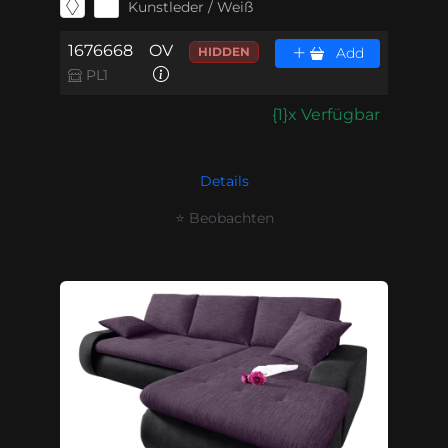
Kunstleder / Weiß
1676668
OV
HIDDEN
Add
PL1
{1}x Verfügbar
Details
⭐ Beobachten