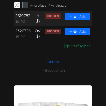
Microfaser / Anthrazit
1619782
A
HIDDEN
Add
PL1
1326325
OV
HIDDEN
Add
PL1
{2}x Verfügbar
Details
⭐ Beobachten