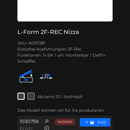
L-Form 2F-REC Nizza
SKU: A009381
Ecksofas-Ausführungen:
2F-Rec
Funktionen:
1x BK / uni. montierbar / Delfin-
Schlaffkt.
Abriamo 01 / Anthrazit
Das Modell können wir für Sie produzieren.
1030759
P
HIDDEN
Add
DE1