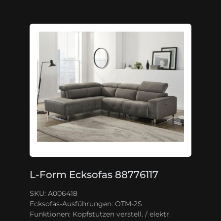
L-Form Ecksofas 88776117
SKU: A006418
Ecksofas-Ausführungen:
OTM-2S
Funktionen:
Kopfstützen verstell. / elektr.