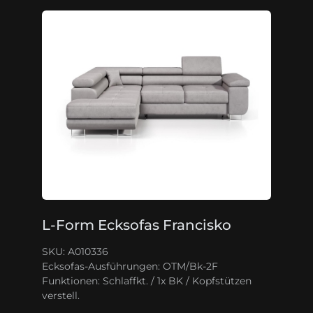
L-Form Ecksofas Francisko
SKU: A010336
Ecksofas-Ausführungen:
OTM/Bk-2F
Funktionen:
Schlaffkt. / 1x BK / Kopfstützen
verstell.