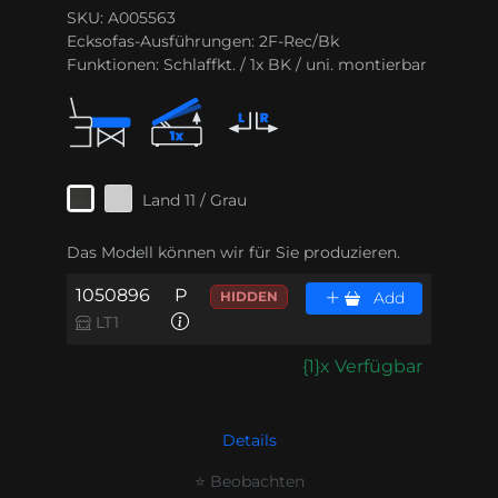
SKU: A005563
Ecksofas-Ausführungen:
2F-Rec/Bk
Funktionen:
Schlaffkt. / 1x BK / uni. montierbar
Land 11 / Grau
Das Modell können wir für Sie produzieren.
1050896
P
HIDDEN
Add
LT1
{1}x Verfügbar
Details
⭐ Beobachten