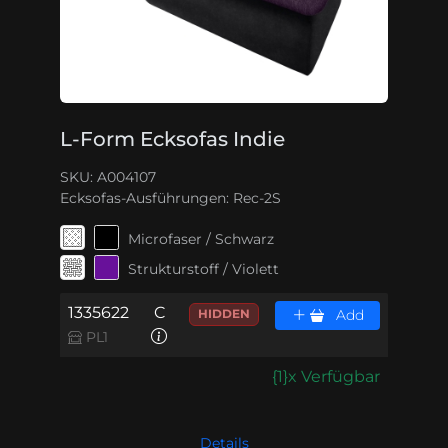
L-Form Ecksofas Indie
SKU: A004107
Ecksofas-Ausführungen:
Rec-2S
Microfaser / Schwarz
Strukturstoff / Violett
1335622
C
HIDDEN
Add
PL1
{1}x Verfügbar
Details