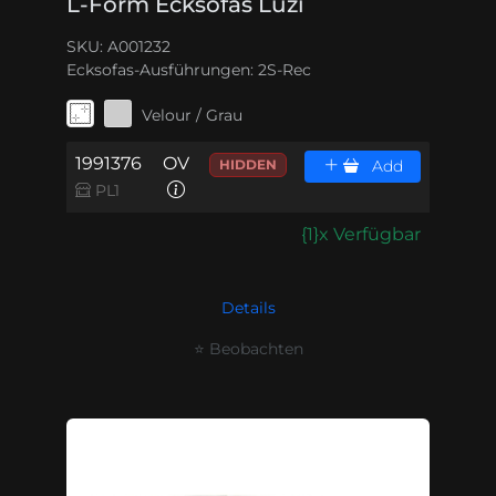
L-Form Ecksofas Luzi
SKU: A001232
Ecksofas-Ausführungen:
2S-Rec
Velour / Grau
1991376
OV
HIDDEN
Add
PL1
{1}x Verfügbar
Details
⭐ Beobachten