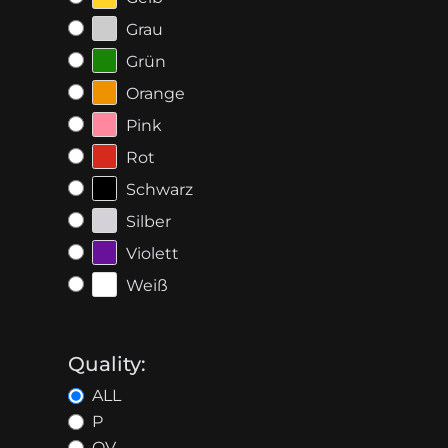
Grau
Grün
Orange
Pink
Rot
Schwarz
Silber
Violett
Weiß
Quality:
ALL
P
OV