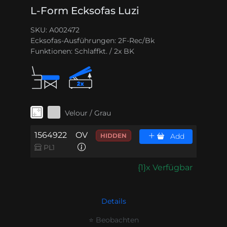
L-Form Ecksofas Luzi
SKU: A002472
Ecksofas-Ausführungen:
2F-Rec/Bk
Funktionen:
Schlaffkt. / 2x BK
Velour / Grau
1564922
OV
HIDDEN
Add
PL1
{1}x Verfügbar
Details
⭐ Beobachten