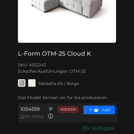
L-Form OTM-2S Cloud K
SKU: A012243
Ecksofas-Ausführungen:
OTM-2S
Marbella 04 / Beige
Das Modell können wir für Sie produzieren.
1054559
P
HIDDEN
Add
PL-Shop
{1}x Verfügbar