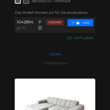
Abriamo 07 / Anthrazit
Das Modell können wir für Sie produzieren.
1042894
P
HIDDEN
Add
PL1
{1}x Verfügbar
Details
⭐ Beobachten