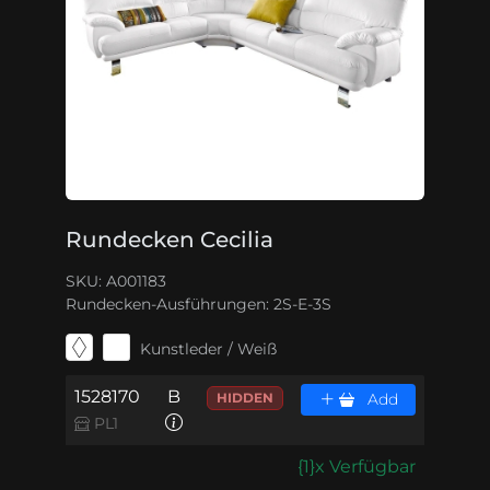
Rundecken Cecilia
SKU: A001183
Rundecken-Ausführungen:
2S-E-3S
Kunstleder / Weiß
1528170
B
HIDDEN
Add
PL1
{1}x Verfügbar