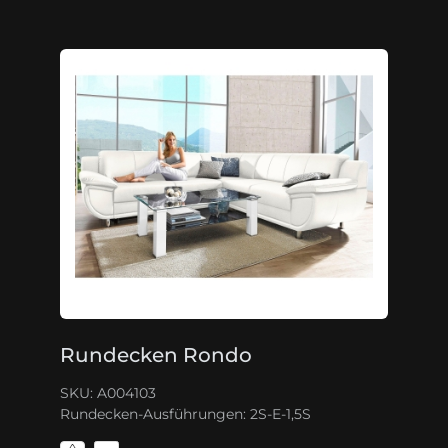
Rundecken Rondo
SKU: A004103
Rundecken-Ausführungen:
2S-E-1,5S