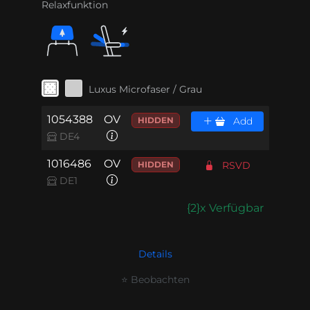
Relaxfunktion
Luxus Microfaser / Grau
1054388
OV
HIDDEN
Add
DE4
1016486
OV
HIDDEN
RSVD
DE1
{2}x Verfügbar
Details
⭐ Beobachten