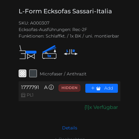
L-Form Ecksofas Sassari-Italia
SKU: A000307
Ecksofas-Ausführungen:
Rec-2F
Funktionen:
Schlaffkt. / 1x BK / uni. montierbar
Microfaser / Anthrazit
1777791
A
HIDDEN
Add
PL1
{1}x Verfügbar
Details