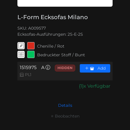
L-Form Ecksofas Milano
SKU: A009577
Ecksofas-Ausführungen:
2S-E-2S
Chenille / Rot
Bedruckter Stoff / Bunt
1515975
A
HIDDEN
Add
PL1
{1}x Verfügbar
Details
⭐ Beobachten