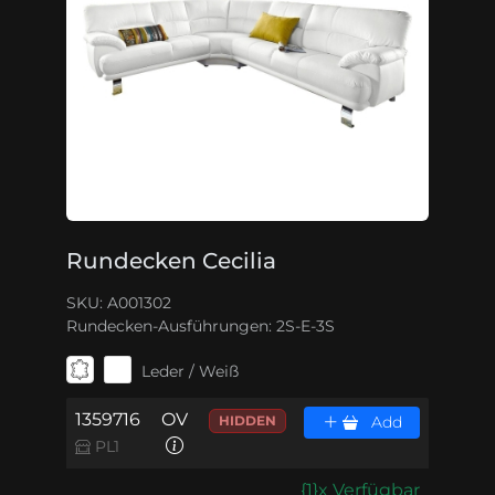
Rundecken Cecilia
SKU: A001302
Rundecken-Ausführungen:
2S-E-3S
Leder / Weiß
1359716
OV
HIDDEN
Add
PL1
{1}x Verfügbar