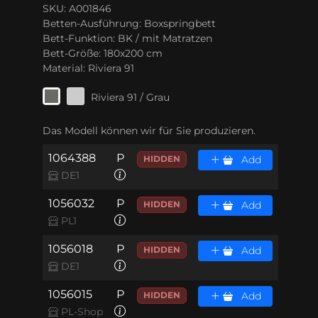
SKU: A001846
Betten-Ausführung:
Boxspringbett
Bett-Funktion:
BK / mit Matratzen
Bett-Größe:
180x200 cm
Material:
Riviera 91
Riviera 91 / Grau
Das Modell können wir für Sie produzieren.
1064388
P
HIDDEN
Add
DE1
1056032
P
HIDDEN
Add
PL1
1056018
P
HIDDEN
Add
DE1
1056015
P
HIDDEN
Add
PL-Shop