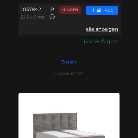
1037842
P
HIDDEN
Add
PL-Shop
alle anzeigen
{6}x Verfügbar
Details
⭐ Beobachten