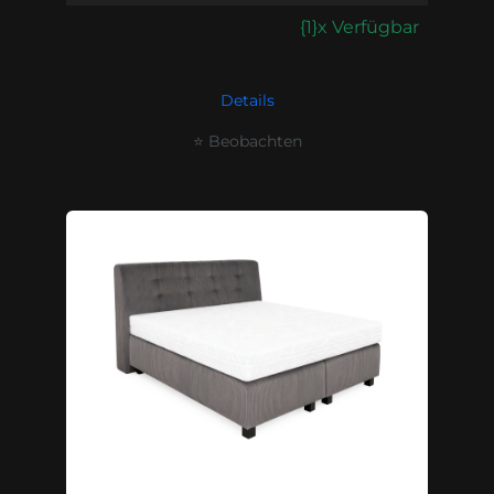
{1}x Verfügbar
Details
⭐ Beobachten