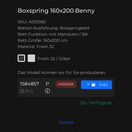
Boxspring 160x200 Benny
SKU: A001982
Betten-Ausführung:
Boxspringbett
Bett-Funktion:
mit Matratzen / BK
Bett-Größe:
160x200 cm
Material:
Fresh 32
Fresh 32 / Silber
Das Modell können wir für Sie produzieren.
1584857
P
HIDDEN
Add
PL3
{1}x Verfügbar
Details