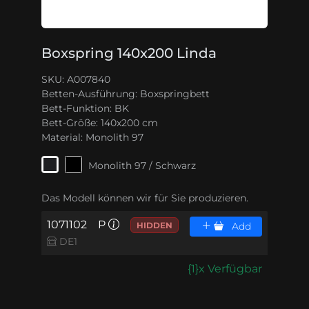
Boxspring 140x200 Linda
SKU: A007840
Betten-Ausführung:
Boxspringbett
Bett-Funktion:
BK
Bett-Größe:
140x200 cm
Material:
Monolith 97
Monolith 97 / Schwarz
Das Modell können wir für Sie produzieren.
1071102
P
HIDDEN
Add
DE1
{1}x Verfügbar