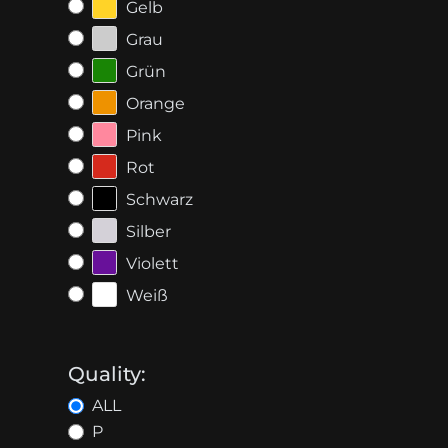
Gelb
Grau
Grün
Orange
Pink
Rot
Schwarz
Silber
Violett
Weiß
Quality:
ALL
P