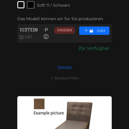
Soft 11 / Schwarz
Das Modell können wir für Sie produzieren.
1037338
P
HIDDEN
Add
DE1
{1}x Verfügbar
Details
⭐ Beobachten