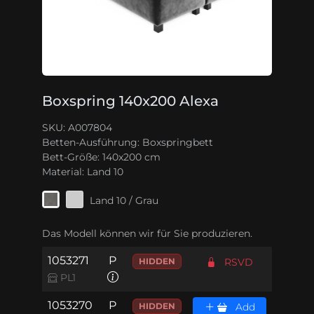
Boxspring 140x200 Alexa
SKU: A007804
Betten-Ausführung:
Boxspringbett
Bett-Größe:
140x200 cm
Material:
Land 10
Land 10 / Grau
Das Modell können wir für Sie produzieren.
1053271
P
HIDDEN
RSVD
PL1
1053270
P
HIDDEN
Add