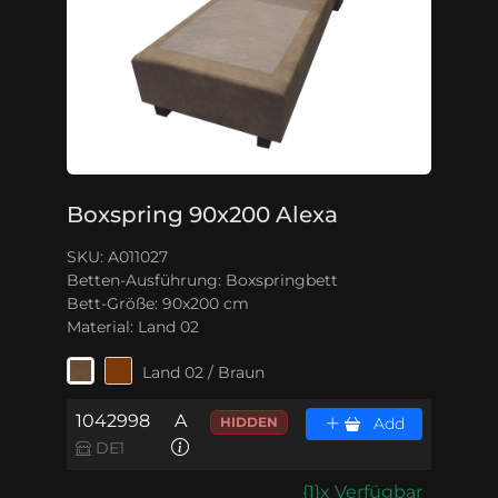
Boxspring 90x200 Alexa
SKU: A011027
Betten-Ausführung:
Boxspringbett
Bett-Größe:
90x200 cm
Material:
Land 02
Land 02 / Braun
1042998
A
HIDDEN
Add
DE1
{1}x Verfügbar