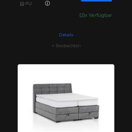
PL1
{2}x Verfügbar
Details
⭐ Beobachten