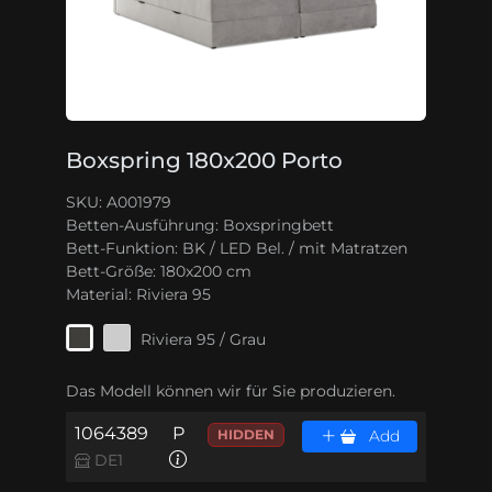
Boxspring 180x200 Porto
SKU: A001979
Betten-Ausführung:
Boxspringbett
Bett-Funktion:
BK / LED Bel. / mit Matratzen
Bett-Größe:
180x200 cm
Material:
Riviera 95
Riviera 95 / Grau
Das Modell können wir für Sie produzieren.
1064389
P
HIDDEN
Add
DE1