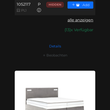
1052117
P
HIDDEN
Add
PL1
alle anzeigen
{13}x Verfügbar
Details
⭐ Beobachten