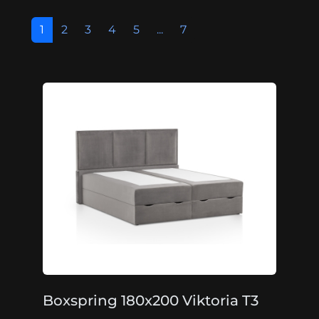
1
2
3
4
5
...
7
Boxspring 180x200 Viktoria T3