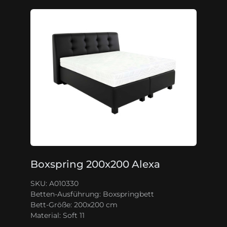
Boxspring 200x200 Alexa
SKU: A010330
Betten-Ausführung:
Boxspringbett
Bett-Größe:
200x200 cm
Material:
Soft 11