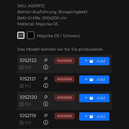
SKU: A001972
Betten-Ausführung:
Boxspringbett
Bett-Größe:
200x200 cm
Material:
Majorka 03
Majorka 03 / Schwarz
Das Modell können wir für Sie produzieren.
1052122
P
HIDDEN
Add
PL1
1052121
P
HIDDEN
Add
PL1
1052120
P
HIDDEN
Add
PL1
1052119
P
HIDDEN
Add
PL1