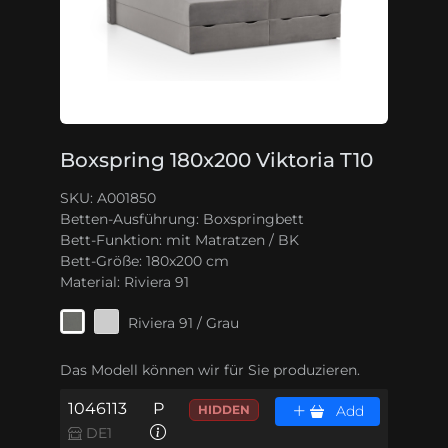
Boxspring 180x200 Viktoria T10
SKU: A001850
Betten-Ausführung:
Boxspringbett
Bett-Funktion:
mit Matratzen / BK
Bett-Größe:
180x200 cm
Material:
Riviera 91
Riviera 91 / Grau
Das Modell können wir für Sie produzieren.
1046113
P
HIDDEN
Add
DE1