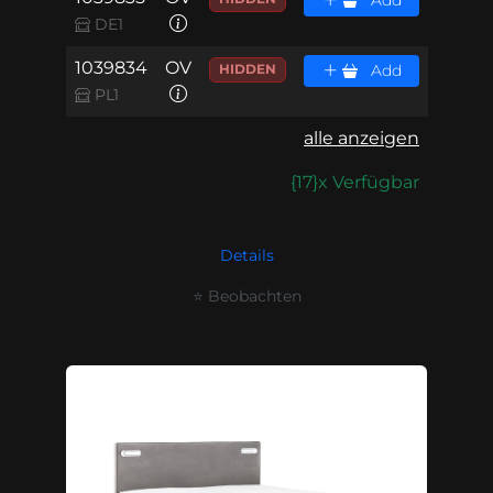
Add
DE1
1039834
OV
HIDDEN
Add
PL1
alle anzeigen
{17}x Verfügbar
Details
⭐ Beobachten