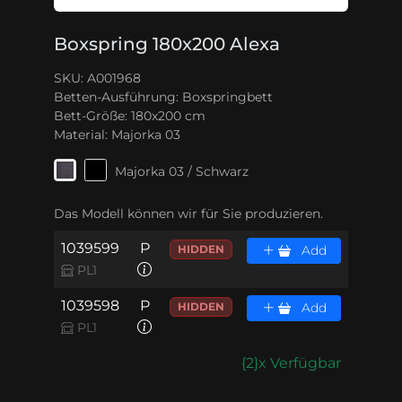
Boxspring 180x200 Alexa
SKU: A001968
Betten-Ausführung:
Boxspringbett
Bett-Größe:
180x200 cm
Material:
Majorka 03
Majorka 03 / Schwarz
Das Modell können wir für Sie produzieren.
1039599
P
HIDDEN
Add
PL1
1039598
P
HIDDEN
Add
PL1
{2}x Verfügbar