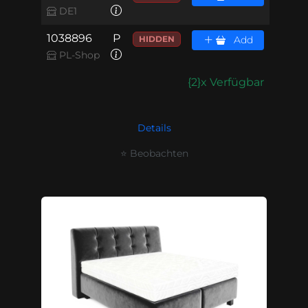
DE1
1038896
P
HIDDEN
Add
PL-Shop
{2}x Verfügbar
Details
⭐ Beobachten