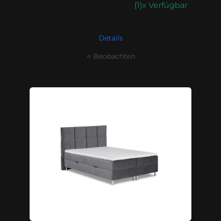
{1}x Verfügbar
Details
⭐ Beobachten