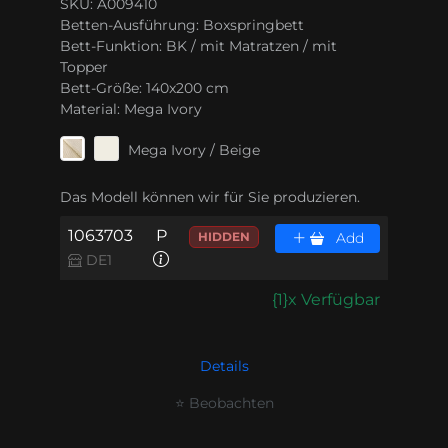
SKU: A009410
Betten-Ausführung:
Boxspringbett
Bett-Funktion:
BK / mit Matratzen / mit
Topper
Bett-Größe:
140x200 cm
Material:
Mega Ivory
Mega Ivory / Beige
Das Modell können wir für Sie produzieren.
1063703
P
HIDDEN
Add
DE1
{1}x Verfügbar
Details
⭐ Beobachten