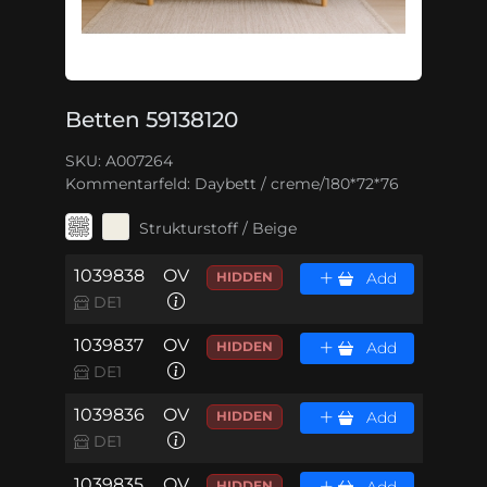
Betten 59138120
SKU: A007264
Kommentarfeld:
Daybett / creme/180*72*76
Strukturstoff / Beige
1039838
OV
HIDDEN
Add
DE1
1039837
OV
HIDDEN
Add
DE1
1039836
OV
HIDDEN
Add
DE1
1039835
OV
HIDDEN