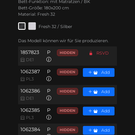
Bett-Funktion:
mit Matratzen / BK
Bett-Größe:
180x200 cm
Material:
Fresh 32
Fresh 32 / Silber
Das Modell können wir für Sie produzieren.
1857823
P
HIDDEN
RSVD
DE1
1062387
P
HIDDEN
Add
PL3
1062386
P
HIDDEN
Add
DE1
1062385
P
HIDDEN
Add
PL3
1062384
P
HIDDEN
Add