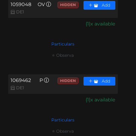
1059048
OV
HIDDEN
Add
DE1
{1}x available
Particulars
⭐ Observa
1069462
P
HIDDEN
Add
DE1
{1}x available
Particulars
⭐ Observa