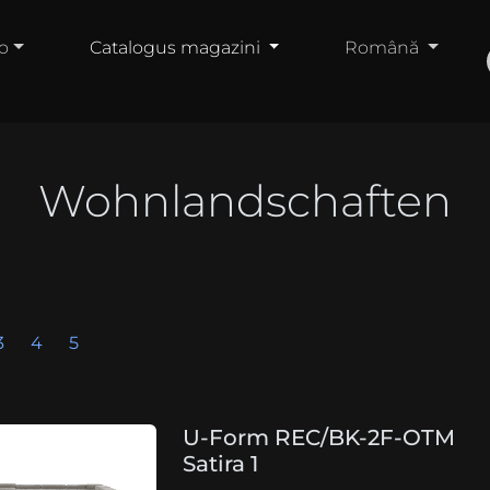
o
Catalogus magazini
Română
Wohnlandschaften
3
4
5
U-Form REC/BK-2F-OTM
Satira 1