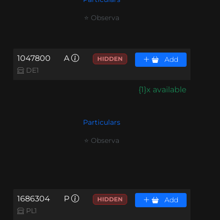
⭐ Observa
1047800
A
HIDDEN
Add
DE1
{1}x available
Particulars
⭐ Observa
1686304
P
HIDDEN
Add
PL1