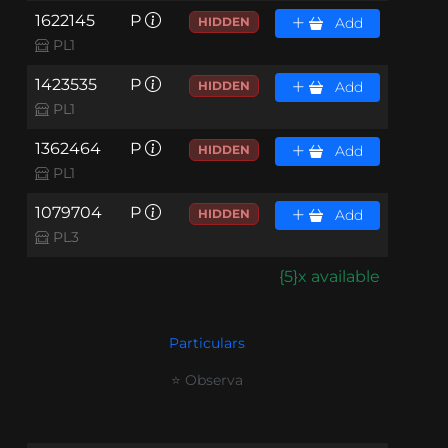
1622145
P
HIDDEN
Add
PL1
1423535
P
HIDDEN
Add
PL1
1362464
P
HIDDEN
Add
PL1
1079704
P
HIDDEN
Add
PL3
{5}x available
Particulars
⭐ Observa