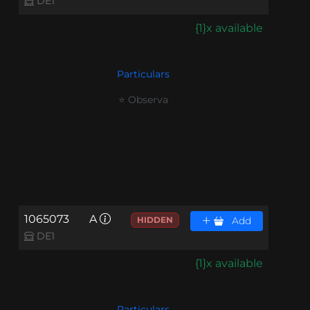
DE1
{1}x available
Particulars
⭐ Observa
1065073
A
HIDDEN
Add
DE1
{1}x available
Particulars