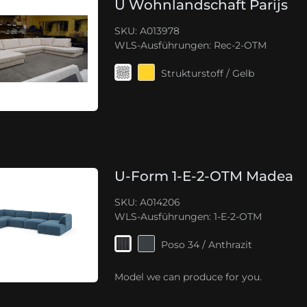
U Wohnlandschaft Parijs
SKU: A013978
WLS-Ausführungen:
Rec-2-OTM
Strukturstoff / Gelb
U-Form 1-E-2-OTM Madea
SKU: A014206
WLS-Ausführungen:
1-E-2-OTM
Poso 34 / Anthrazit
Model we can produce for you.