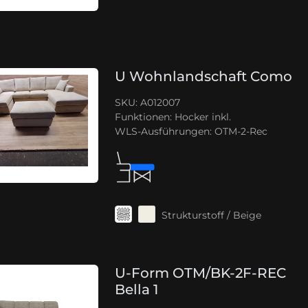
U Wohnlandschaft Como
SKU: A012007
Funktionen:
Hocker inkl.
WLS-Ausführungen:
OTM-2-Rec
Strukturstoff / Beige
U-Form OTM/BK-2F-REC
Bella 1