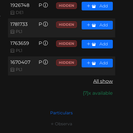
1926748
P
HIDDEN
Add
DE1
.
1781733
P
HIDDEN
Add
PL1
1763659
P
HIDDEN
Add
PL1
1670407
P
HIDDEN
Add
PL1
All show
{7}x available
Particulars
⭐ Observa