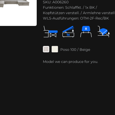
SKU: A006260
Funktionen:
Schlaffkt. / 1x BK /
Kopfstützen verstell. / Armlehne verstell
WLS-Ausführungen:
OTM-2F-Rec/BK
Poso 100 / Beige
Model we can produce for you.