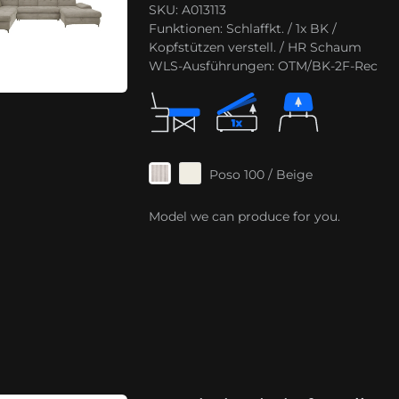
SKU: A013113
Funktionen:
Schlaffkt. / 1x BK /
Kopfstützen verstell. / HR Schaum
WLS-Ausführungen:
OTM/BK-2F-Rec
Poso 100 / Beige
Model we can produce for you.