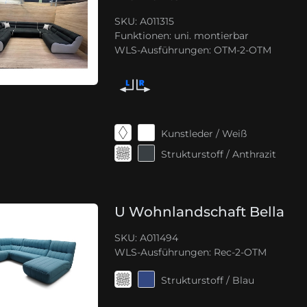
SKU: A011315
Funktionen:
uni. montierbar
WLS-Ausführungen:
OTM-2-OTM
Kunstleder / Weiß
Strukturstoff / Anthrazit
U Wohnlandschaft Bella
SKU: A011494
WLS-Ausführungen:
Rec-2-OTM
Strukturstoff / Blau