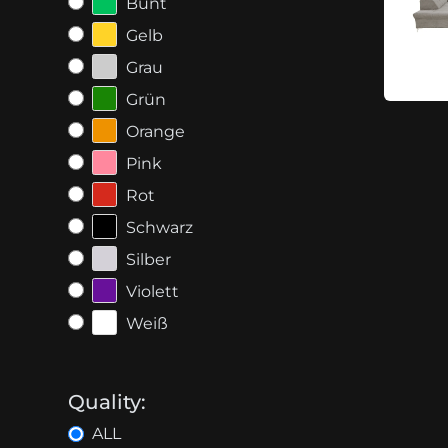
Bunt
Gelb
Grau
Grün
Orange
Pink
Rot
Schwarz
Silber
Violett
Weiß
Quality:
ALL