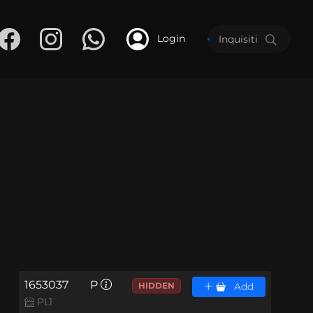
Login
1653037
P
HIDDEN
Add
PL1