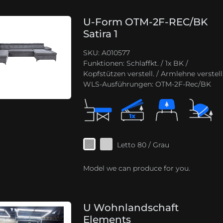
U-Form OTM-2F-REC/BK
Satira 1
SKU: A010577
Funktionen:
Schlaffkt. / 1x BK /
Kopfstützen verstell. / Armlehne verstell
WLS-Ausführungen:
OTM-2F-Rec/BK
Letto 80 / Grau
Model we can produce for you.
U Wohnlandschaft
Elements