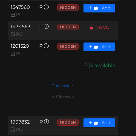
1547560
P
HIDDEN
Add
PL1
.
1434563
P
HIDDEN
RSVD
PL1
1201520
P
HIDDEN
Add
PL1
{4}x available
Particulars
⭐ Observa
1997832
P
HIDDEN
Add
PL1