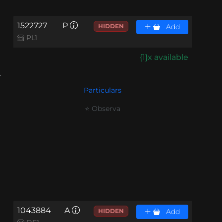
1522727
P
HIDDEN
Add
PL1
{1}x available
.
Particulars
⭐ Observa
1043884
A
HIDDEN
Add