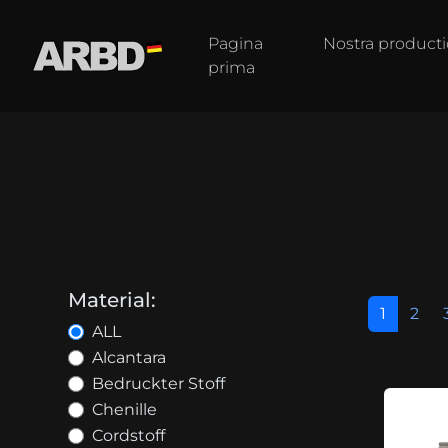
Pagina
Nostra producti
prima
Material:
1
2
ALL
Alcantara
Bedruckter Stoff
Chenille
Cordstoff