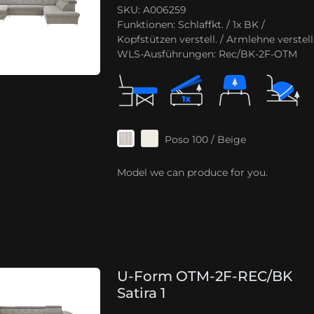
SKU: A006259
Funktionen:
Schlaffkt. / 1x BK /
Kopfstützen verstell. / Armlehne verstell
WLS-Ausführungen:
Rec/BK-2F-OTM
Poso 100 / Beige
Model we can produce for you.
U-Form OTM-2F-REC/BK
Satira 1