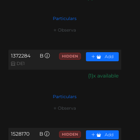
Particulars
⭐ Observa
1372284
B
HIDDEN
Add
DE1
{1}x available
Particulars
⭐ Observa
1528170
B
HIDDEN
Add