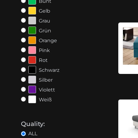
Bunt
Gelb
Grau
Grün
Orange
Pink
Rot
Schwarz
Silber
Violett
Weiß
Quality:
ALL