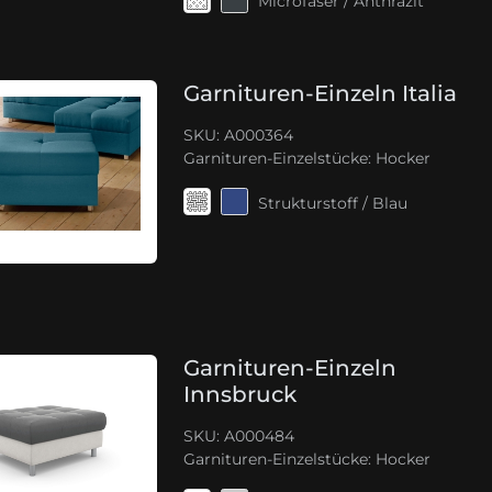
Microfaser / Anthrazit
Garnituren-Einzeln Italia
SKU: A000364
Garnituren-Einzelstücke:
Hocker
Strukturstoff / Blau
Garnituren-Einzeln
Innsbruck
SKU: A000484
Garnituren-Einzelstücke:
Hocker