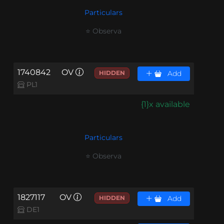
Particulars
⭐ Observa
1740842
OV
HIDDEN
Add
PL1
{1}x available
Particulars
⭐ Observa
1827117
OV
HIDDEN
Add
DE1