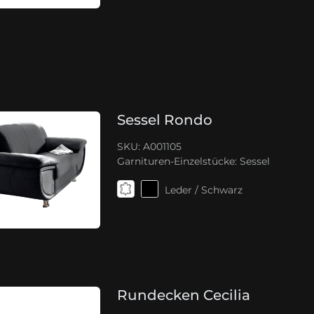
Sessel Rondo
SKU: A001105
Garnituren-Einzelstücke:
Sessel
Leder / Schwarz
Rundecken Cecilia