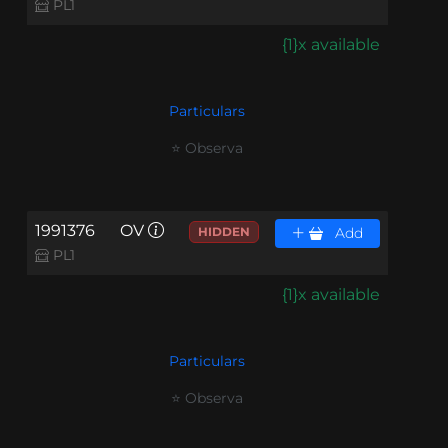
PL1
{1}x available
Particulars
⭐ Observa
1991376
OV
HIDDEN
Add
PL1
{1}x available
Particulars
⭐ Observa