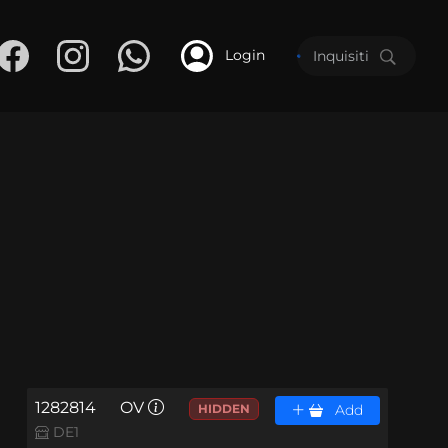
Login
1282814
OV
HIDDEN
Add
DE1