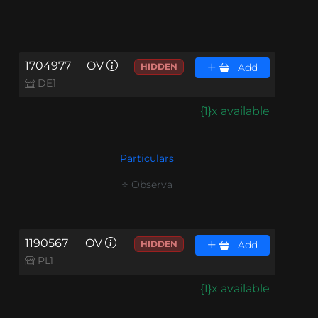
1704977
OV
HIDDEN
Add
DE1
{1}x available
Particulars
⭐ Observa
1190567
OV
HIDDEN
Add
PL1
{1}x available