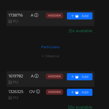
1738716
A
HIDDEN
Add
PL1
{1}x available
Particulars
⭐ Observa
1619782
A
HIDDEN
Add
PL1
1326325
OV
HIDDEN
Add
PL1
{2}x available