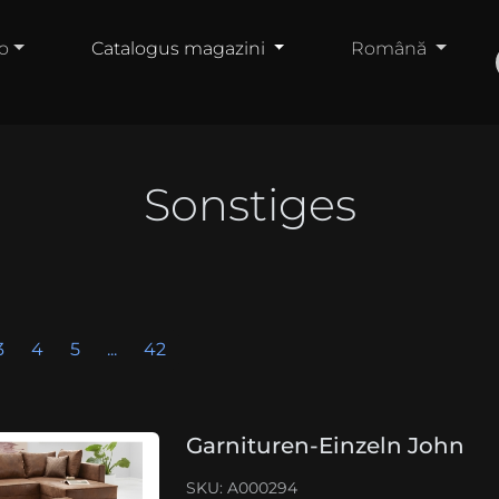
o
Catalogus magazini
Română
Sonstiges
3
4
5
...
42
Garnituren-Einzeln John
SKU: A000294