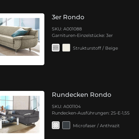
3er Rondo
SKU: A001088
Garnituren-Einzelstücke:
3er
Strukturstoff / Beige
Rundecken Rondo
SKU: A001104
Rundecken-Ausführungen:
2S-E-1,5S
Microfaser / Anthrazit