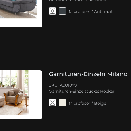
Microfaser / Anthrazit
Garnituren-Einzeln Milano
SKU: A001079
Garnituren-Einzelstücke:
Hocker
Microfaser / Beige