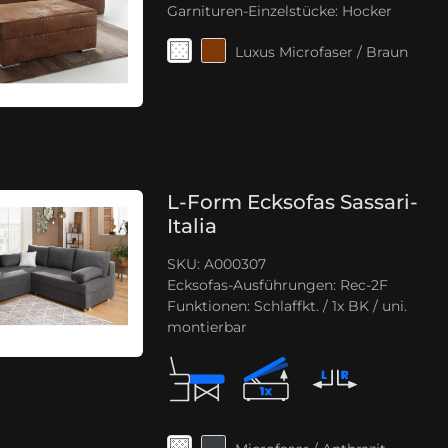
Garnituren-Einzelstücke:
Hocker
Luxus Microfaser / Braun
L-Form Ecksofas Sassari-
Italia
SKU: A000307
Ecksofas-Ausführungen:
Rec-2F
Funktionen:
Schlaffkt. / 1x BK / uni.
montierbar