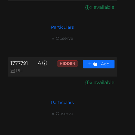
{1}x available
Particulars
⭐ Observa
1777791
A
HIDDEN
Add
PL1
{1}x available
Particulars
⭐ Observa