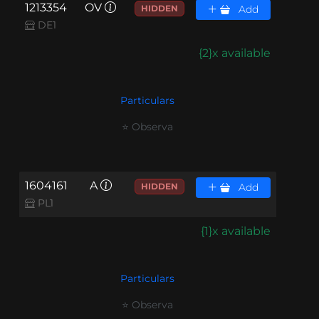
1213354
OV
HIDDEN
Add
DE1
{2}x available
Particulars
⭐ Observa
1604161
A
HIDDEN
Add
PL1
{1}x available
Particulars
⭐ Observa