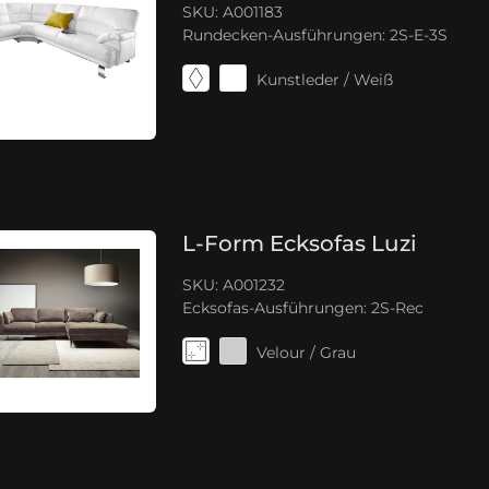
SKU: A001183
Rundecken-Ausführungen:
2S-E-3S
Kunstleder / Weiß
L-Form Ecksofas Luzi
SKU: A001232
Ecksofas-Ausführungen:
2S-Rec
Velour / Grau