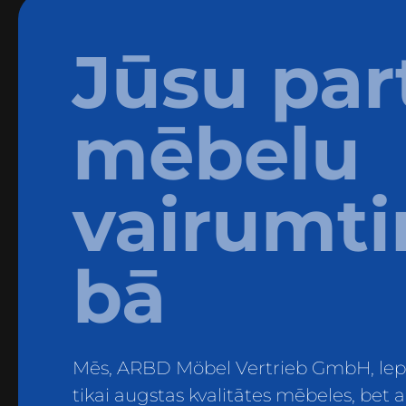
Jūsu par
mēbelu
vairumti
bā
Mēs, ARBD Möbel Vertrieb GmbH, lepo
tikai augstas kvalitātes mēbeles, bet a