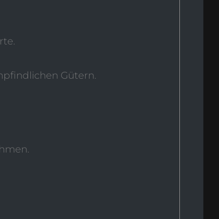
rte.
pfindlichen Gütern.
.
ehmen.