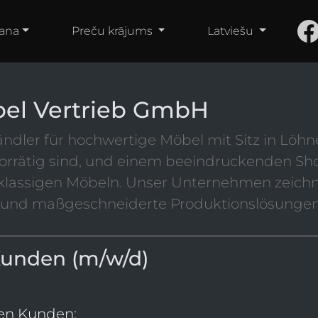
ana
Preču krājums
Latviešu
bel Vertrieb GmbH
dler für hochwertige Möbel mit Sitz in Löhne
vorrätig sind, und einem beeindruckenden S
klassigen Möbeln. Unser Unternehmen zeichnet
ng und maßgeschneiderte Produktionslösungen
Kunden (m/w/d)
en Kunden: