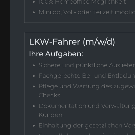
100% Homeoffice Möglichkeit
Minijob, Voll- oder Teilzeit mögli
LKW-Fahrer (m/w/d)
Ihre Aufgaben:
Sichere und pünktliche Auslief
Fachgerechte Be- und Entladun
Pflege und Wartung des zugewie
Checks.
Dokumentation und Verwaltung
Kunden.
Einhaltung der gesetzlichen Vor