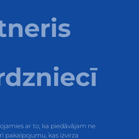
tneris
rdzniecī
jamies ar to, ka piedāvājam ne
rī pakalpojumu, kas izvirza