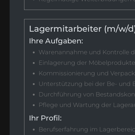
Lagermitarbeiter (m/w/d
Ihre Aufgaben:
Warenannahme und Kontrolle der
Einlagerung der Möbelprodukte
Kommissionierung und Verpack
Unterstützung bei der Be- und 
Durchführung von Bestandskont
Pflege und Wartung der Lagerau
Ihr Profil:
Berufserfahrung im Lagerbereic