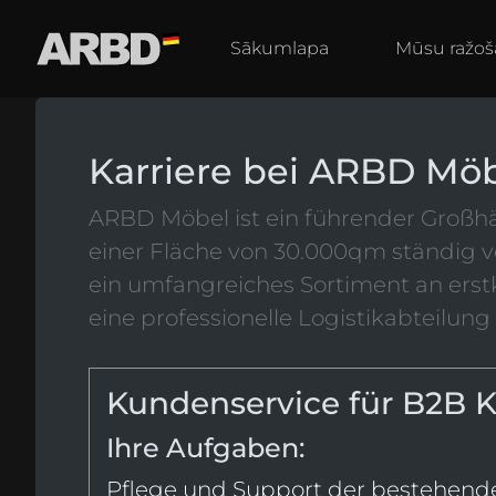
Sākumlapa
Mūsu ražoš
Karriere bei ARBD Mö
ARBD Möbel ist ein führender Großhän
einer Fläche von 30.000qm ständig 
ein umfangreiches Sortiment an erst
eine professionelle Logistikabteilu
Kundenservice für B2B 
Ihre Aufgaben:
Pflege und Support der bestehend