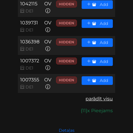
1042115
OV
HIDDEN
Add
DE1
1039731
OV
HIDDEN
Add
DE1
1036398
OV
HIDDEN
Add
DE1
1007372
OV
HIDDEN
Add
DE1
1007355
OV
HIDDEN
Add
DE1
parādīt visu
{11}x Pieejams
Detaļas