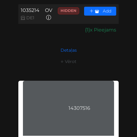
1035214
OV
HIDDEN
Add
DE1
{1}x Pieejams
Detaļas
⭐ Vērot
14307516