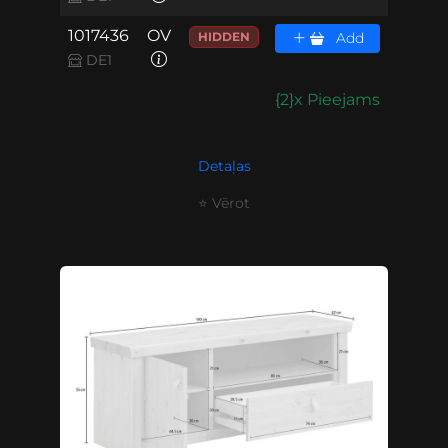
1017436
OV
HIDDEN
Add
DE1
{2}x Pieejams
Detaļas
⭐ Vērot