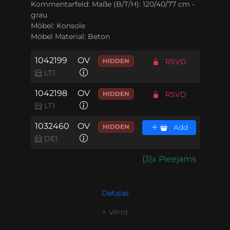
Kommentarfeld:
Maße (B/T/H): 120/40/77 cm -
grau
Möbel:
Konsole
Möbel Material:
Beton
1042199
OV
HIDDEN
RSVD
LT1
1042198
OV
HIDDEN
RSVD
LT1
1032460
OV
HIDDEN
Add
DE1
{3}x Pieejams
Detaļas
⭐ Vērot