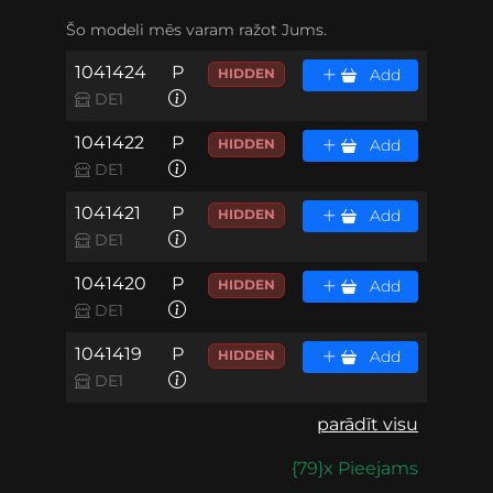
Šo modeli mēs varam ražot Jums.
1041424
P
HIDDEN
Add
DE1
1041422
P
HIDDEN
Add
DE1
1041421
P
HIDDEN
Add
DE1
1041420
P
HIDDEN
Add
DE1
1041419
P
HIDDEN
Add
DE1
parādīt visu
{79}x Pieejams