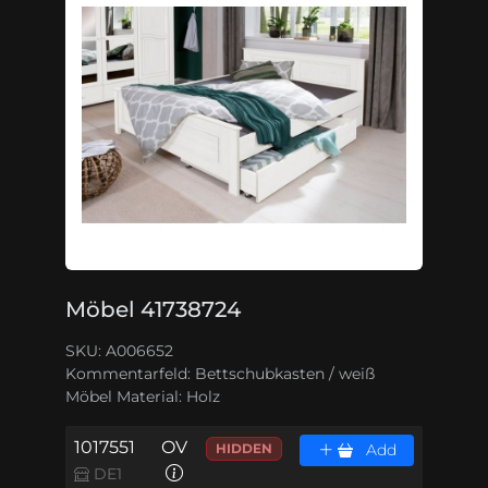
Möbel 41738724
SKU: A006652
Kommentarfeld:
Bettschubkasten / weiß
Möbel Material:
Holz
1017551
OV
HIDDEN
Add
DE1