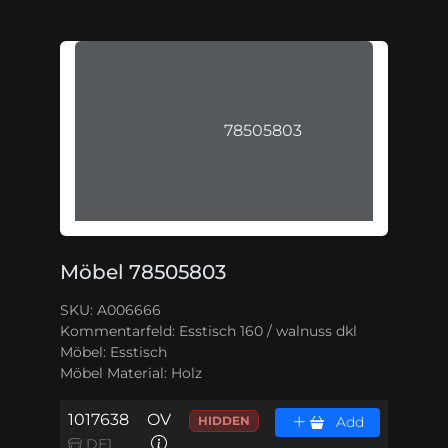
78505803
Möbel 78505803
SKU: A006666
Kommentarfeld:
Esstisch 160 / walnuss dkl
Möbel:
Esstisch
Möbel Material:
Holz
1017638
OV
HIDDEN
Add
DE1