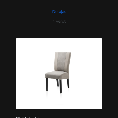
Detaļas
⭐ Vērot