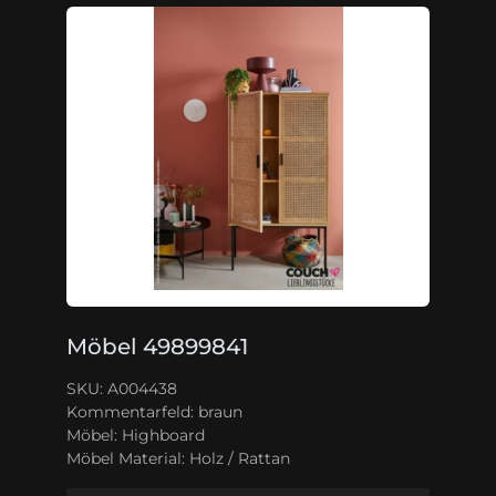
Möbel 49899841
SKU: A004438
Kommentarfeld:
braun
Möbel:
Highboard
Möbel Material:
Holz / Rattan