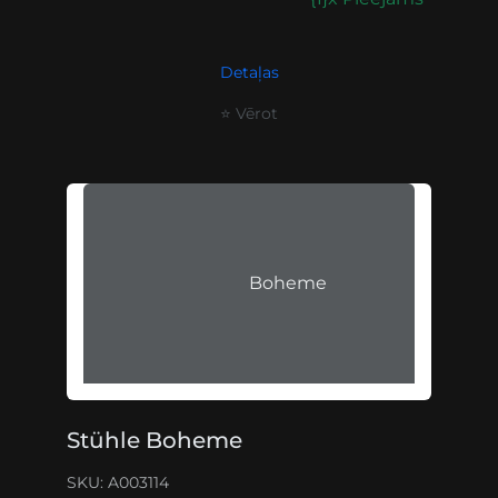
Detaļas
⭐ Vērot
Boheme
Stühle Boheme
SKU: A003114