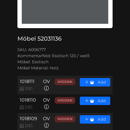
Möbel 52031136
SKU: A006777
Kommentarfeld:
Esstisch 120 / weiß
Möbel:
Esstisch
Möbel Material:
Holz
1018111
OV
HIDDEN
Add
DE1
1018110
OV
HIDDEN
Add
DE1
1018109
OV
HIDDEN
Add
DE1