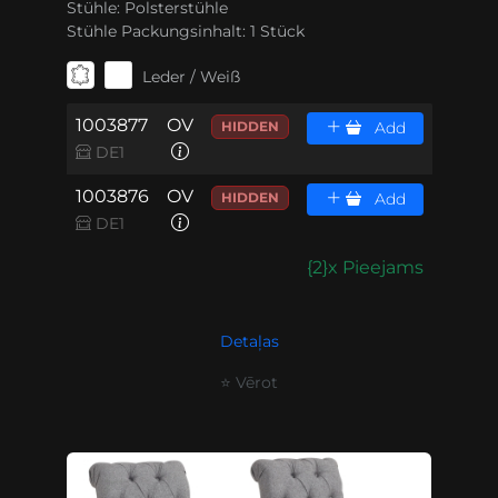
Stühle:
Polsterstühle
Stühle Packungsinhalt:
1 Stück
Leder / Weiß
1003877
OV
HIDDEN
Add
DE1
1003876
OV
HIDDEN
Add
DE1
{2}x Pieejams
Detaļas
⭐ Vērot