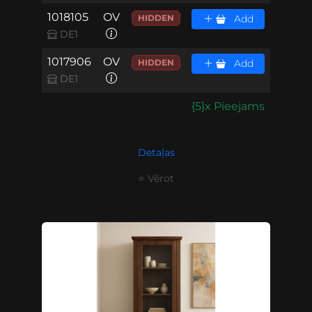
1018105
OV
HIDDEN
Add
DE1
1017906
OV
HIDDEN
Add
DE1
{5}x Pieejams
Detaļas
⭐ Vērot