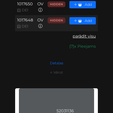
1017650
OV
HIDDEN
Add
DE1
1017648
OV
HIDDEN
Add
DE1
parādīt visu
{7}x Pieejams
Detaļas
⭐ Vērot
52031136