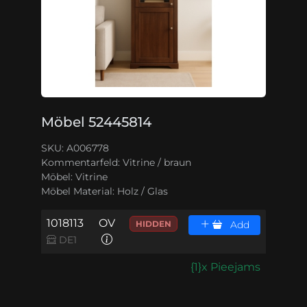
Möbel 52445814
SKU: A006778
Kommentarfeld:
Vitrine / braun
Möbel:
Vitrine
Möbel Material:
Holz / Glas
1018113
OV
HIDDEN
Add
DE1
{1}x Pieejams