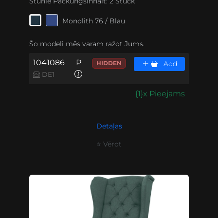
Stühle Packungsinhalt:
2 Stück
Monolith 76 / Blau
Šo modeli mēs varam ražot Jums.
1041086
P
HIDDEN
Add
DE1
{1}x Pieejams
Detaļas
⭐ Vērot