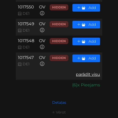
1017550
OV
HIDDEN
Add
DE1
1017549
OV
HIDDEN
Add
DE1
1017548
OV
HIDDEN
Add
DE1
1017547
OV
HIDDEN
Add
DE1
parādīt visu
{6}x Pieejams
Detaļas
⭐ Vērot