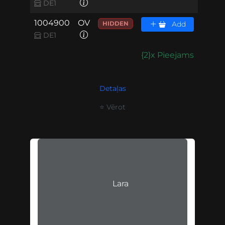
DE1
1004900
OV
HIDDEN
Add
DE1
{2}x Pieejams
Detaļas
⭐ Vērot
Lara