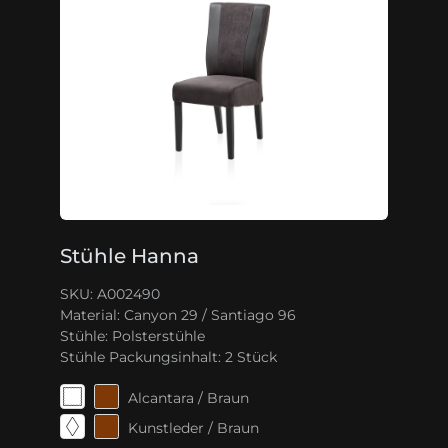
Stühle Hanna
SKU: A002490
Material:
Canyon 29 / Santiago 96
Stühle:
Polsterstühle
Stühle Packungsinhalt:
2 Stück
Alcantara / Braun
Kunstleder / Braun