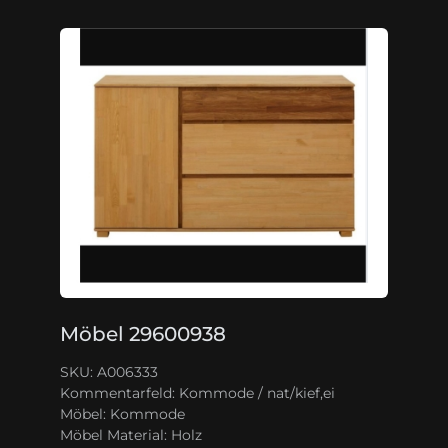
Möbel 29600938
SKU: A006333
Kommentarfeld:
Kommode / nat/kief,ei
Möbel:
Kommode
Möbel Material:
Holz