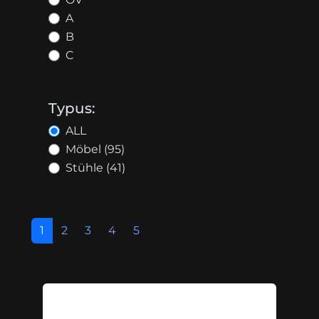
A
B
C
Typus:
ALL
Möbel (95)
Stühle (41)
1
2
3
4
5