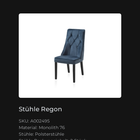
Stühle Regon
SKU: A002495
Material:
Monolith 76
Stühle:
Polsterstühle