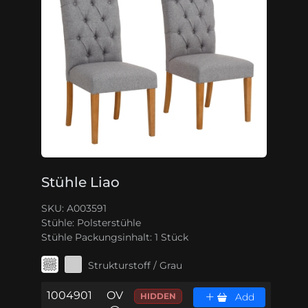
Stühle Liao
SKU: A003591
Stühle:
Polsterstühle
Stühle Packungsinhalt:
1 Stück
Strukturstoff / Grau
1004901
OV
HIDDEN
Add