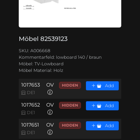
Möbel 82539123
SKU: A006668
Kommentarfeld:
lowboard 140 / braun
Möbel:
TV-Lowboard
Möbel Material:
Holz
1017653
OV
HIDDEN
Add
DE1
1017652
OV
HIDDEN
Add
DE1
1017651
OV
HIDDEN
Add
DE1