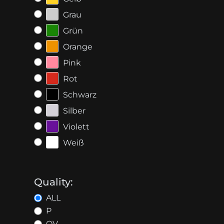
Grau
Grün
Orange
Pink
Rot
Schwarz
Silber
Violett
Weiß
Quality:
ALL
P
OV