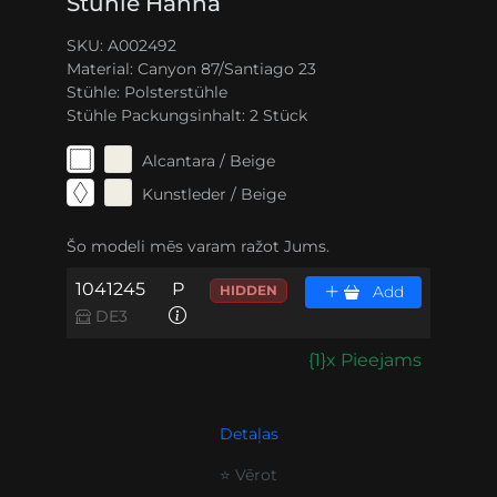
Stühle Hanna
SKU: A002492
Material:
Canyon 87/Santiago 23
Stühle:
Polsterstühle
Stühle Packungsinhalt:
2 Stück
Alcantara / Beige
Kunstleder / Beige
Šo modeli mēs varam ražot Jums.
1041245
P
HIDDEN
Add
DE3
{1}x Pieejams
Detaļas
⭐ Vērot