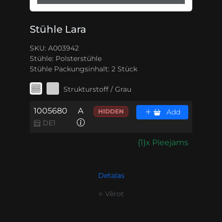
Stühle Lara
SKU: A003942
Stühle:
Polsterstühle
Stühle Packungsinhalt:
2 Stück
Strukturstoff / Grau
1005680
A
HIDDEN
Add
DE1
{1}x Pieejams
Detaļas
⭐ Vērot