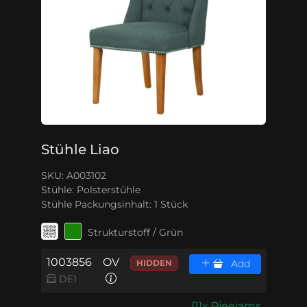
Stühle Liao
SKU: A003102
Stühle:
Polsterstühle
Stühle Packungsinhalt:
1 Stück
Strukturstoff / Grün
1003856
OV
HIDDEN
Add
DE1
{1}x Pieejams