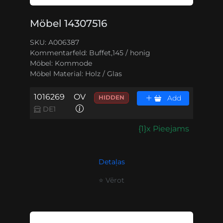
Möbel 14307516
SKU: A006387
Kommentarfeld:
Buffet,145 / honig
Möbel:
Kommode
Möbel Material:
Holz / Glas
1016269
OV
HIDDEN
Add
DE1
{1}x Pieejams
Detaļas
⭐ Vērot