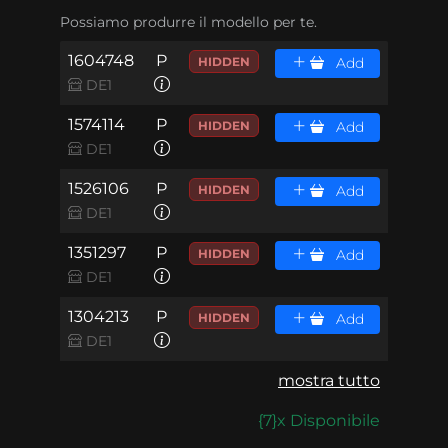
Possiamo produrre il modello per te.
1604748
P
HIDDEN
Add
DE1
1574114
P
HIDDEN
Add
DE1
1526106
P
HIDDEN
Add
DE1
1351297
P
HIDDEN
Add
DE1
1304213
P
HIDDEN
Add
DE1
mostra tutto
{7}x Disponibile