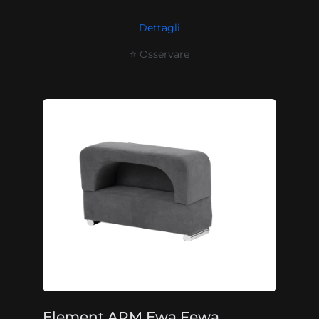
Dettagli
⭐ Osservare
Element ARM Ewa Fewa