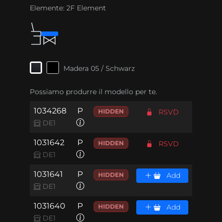
Elemente:
2F Element
Madera 05 / Schwarz
Possiamo produrre il modello per te.
1034268
P
HIDDEN
RSVD
DE1
1031642
P
HIDDEN
RSVD
DE1
1031641
P
HIDDEN
Add
DE1
1031640
P
HIDDEN
Add
DE1