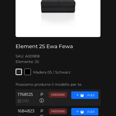
Element 2S Ewa Fewa
SKU: A001818
Elemente:
2S
Madera 05 / Schwarz
Possiamo produrre il modello per te.
1768125
P
HIDDEN
Add
DE1
1684823
P
HIDDEN
Add