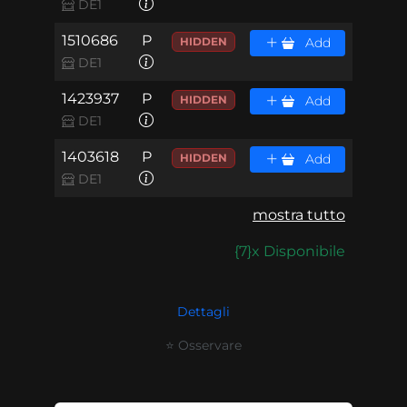
DE1
1510686
P
HIDDEN
Add
DE1
1423937
P
HIDDEN
Add
DE1
1403618
P
HIDDEN
Add
DE1
mostra tutto
{7}x Disponibile
Dettagli
⭐ Osservare