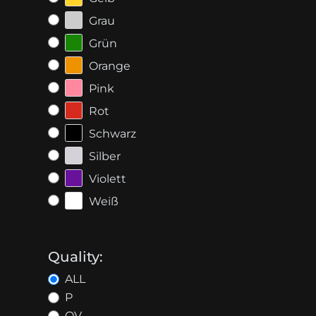
Grau
Grün
Orange
Pink
Rot
Schwarz
Silber
Violett
Weiß
Quality:
ALL
P
OV