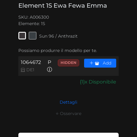
Element 1S Ewa Fewa Emma
SKU: A006300
Elemente:
1S
Sun 96 / Anthrazit
Possiamo produrre il modello per te.
1064672
P
HIDDEN
Add
DE1
{1}x Disponibile
Dettagli
⭐ Osservare