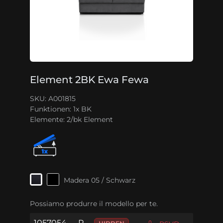
Element 2BK Ewa Fewa
SKU: A001815
Funktionen:
1x BK
Elemente:
2/bk Element
Madera 05 / Schwarz
Possiamo produrre il modello per te.
1057054
P