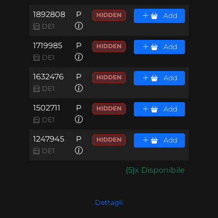
1892808
P
HIDDEN
Add
DE1
1719985
P
HIDDEN
Add
DE1
1632476
P
HIDDEN
Add
DE1
1502711
P
HIDDEN
Add
DE1
1247945
P
HIDDEN
Add
DE1
{5}x Disponibile
Dettagli