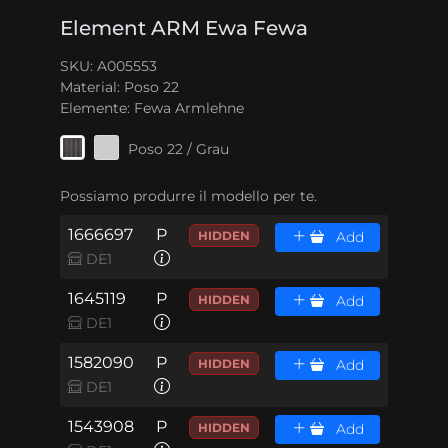
Element ARM Ewa Fewa
SKU: A005553
Material:
Poso 22
Elemente:
Fewa Armlehne
Poso 22 / Grau
Possiamo produrre il modello per te.
1666697
P
HIDDEN
Add
DE1
1645119
P
HIDDEN
Add
DE1
1582090
P
HIDDEN
Add
DE1
1543908
P
HIDDEN
Add