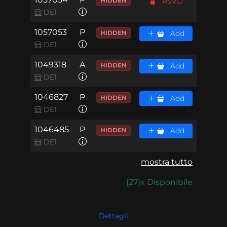
HIDDEN
RSVD
DE1
1057053
P
HIDDEN
Add
DE1
1049318
A
HIDDEN
Add
DE1
1046827
P
HIDDEN
Add
DE1
1046485
P
HIDDEN
Add
DE1
mostra tutto
{27}x Disponibile
Dettagli