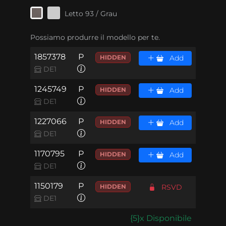
Letto 93 / Grau
Possiamo produrre il modello per te.
1857378
P
HIDDEN
Add
DE1
1245749
P
HIDDEN
Add
DE1
1227066
P
HIDDEN
Add
DE1
1170795
P
HIDDEN
Add
DE1
1150179
P
HIDDEN
RSVD
DE1
{5}x Disponibile