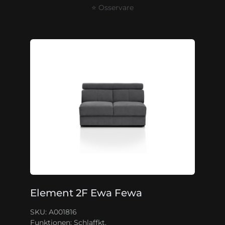
⭐ Osservare
Element 2F Ewa Fewa
SKU: A001816
Funktionen:
Schlaffkt.