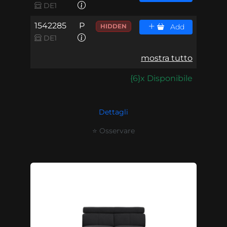
DE1
1542285
P
HIDDEN
Add
DE1
mostra tutto
{6}x Disponibile
Dettagli
⭐ Osservare