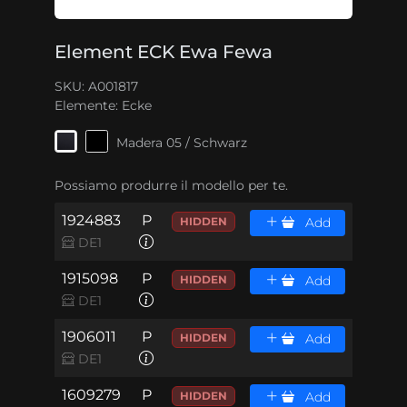
Element ECK Ewa Fewa
SKU: A001817
Elemente:
Ecke
Madera 05 / Schwarz
Possiamo produrre il modello per te.
1924883
P
HIDDEN
Add
DE1
1915098
P
HIDDEN
Add
DE1
1906011
P
HIDDEN
Add
DE1
1609279
P
HIDDEN
Add