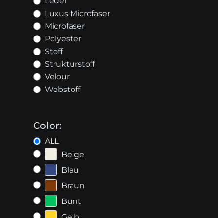
Leder
Luxus Microfaser
Microfaser
Polyester
Stoff
Strukturstoff
Velour
Webstoff
Color:
ALL
Beige
Blau
Braun
Bunt
Gelb