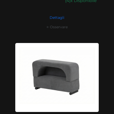
{4}x Disponibile
Dettagli
⭐ Osservare