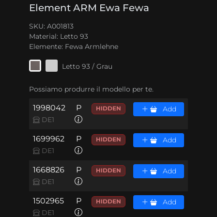
Element ARM Ewa Fewa
SKU: A001813
Material:
Letto 93
Elemente:
Fewa Armlehne
Letto 93 / Grau
Possiamo produrre il modello per te.
1998042
P
HIDDEN
Add
DE1
1699962
P
HIDDEN
Add
DE1
1668826
P
HIDDEN
Add
DE1
1502965
P
HIDDEN
Add
DE1