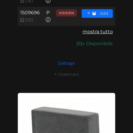
DE1
1509696
P
HIDDEN
Add
DE1
mostra tutto
{9}x Disponibile
Dettagli
⭐ Osservare