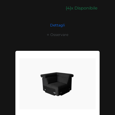
{4}x Disponibile
Dettagli
⭐ Osservare