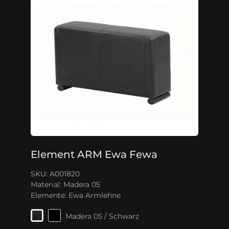
Element ARM Ewa Fewa
SKU: A001820
Material:
Madera 05
Elemente:
Ewa Armlehne
Madera 05 / Schwarz