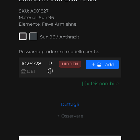
SKU: A001827
Material:
Sun 96
Elemente:
Fewa Armlehne
Sun 96 / Anthrazit
Possiamo produrre il modello per te.
1026728
P
HIDDEN
Add
DE1
{1}x Disponibile
Dettagli
⭐ Osservare