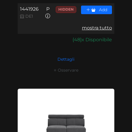
1441926
P
HIDDEN
Add
DE1
mostra tutto
{48}x Disponibile
Dettagli
⭐ Osservare