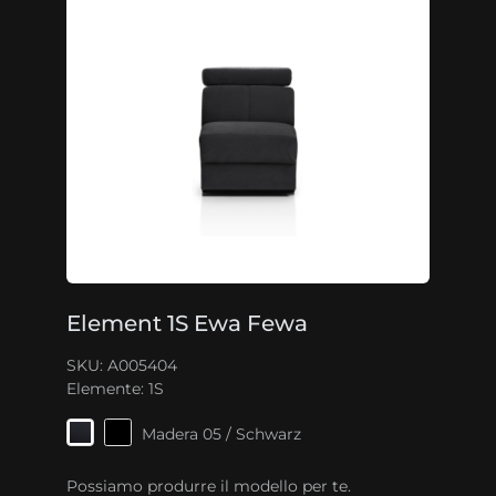
Element 1S Ewa Fewa
SKU: A005404
Elemente:
1S
Madera 05 / Schwarz
Possiamo produrre il modello per te.