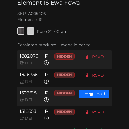
Element 1S Ewa Fewa
SKU: A005406
Elemente:
1S
Poso 22 / Grau
Possiamo produrre il modello per te.
1882076
P
HIDDEN
RSVD
DE1
1828758
P
HIDDEN
RSVD
DE1
1529615
P
HIDDEN
Add
DE1
1518553
P
HIDDEN
RSVD
DE1