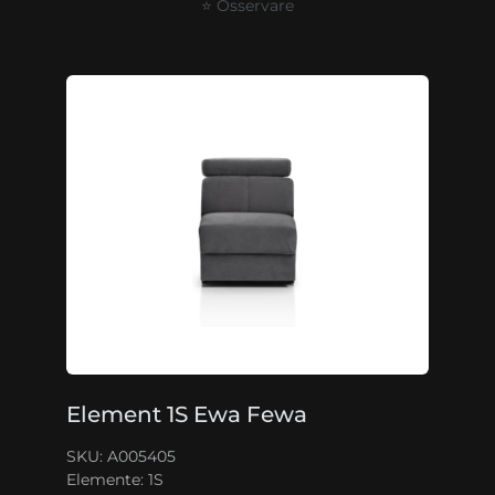
⭐ Osservare
Element 1S Ewa Fewa
SKU: A005405
Elemente:
1S