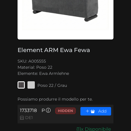
Element ARM Ewa Fewa
SKU: A005555
Material:
Poso 22
Elemente:
Ewa Armlehne
Poso 22 / Grau
Possiamo produrre il modello per te.
1733718
P
HIDDEN
Add
DE1
{1}x Disponibile