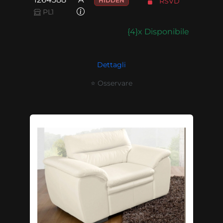
HIDDEN
RSVD
PL1
{4}x Disponibile
Dettagli
⭐ Osservare