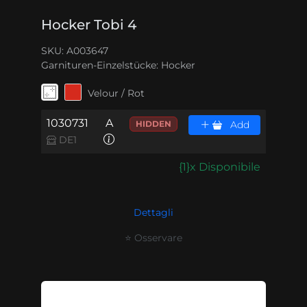
Hocker Tobi 4
SKU: A003647
Garnituren-Einzelstücke:
Hocker
Velour / Rot
1030731
A
HIDDEN
Add
DE1
{1}x Disponibile
Dettagli
⭐ Osservare