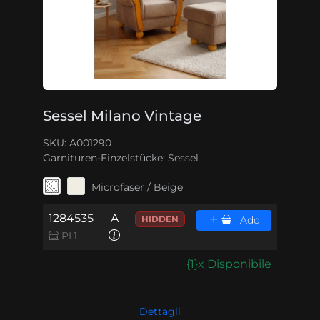
Sessel Milano Vintage
SKU: A001290
Garnituren-Einzelstücke:
Sessel
Microfaser / Beige
1284535
A
HIDDEN
Add
PL1
{1}x Disponibile
Dettagli