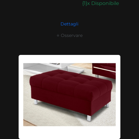
{1}x Disponibile
Dettagli
⭐ Osservare