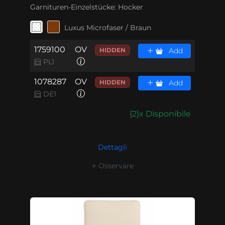
Garnituren-Einzelstücke:
Hocker
Luxus Microfaser / Braun
1759100
OV
HIDDEN
Add
PL1
1078287
OV
HIDDEN
Add
DE1
{2}x Disponibile
Dettagli
⭐ Osservare