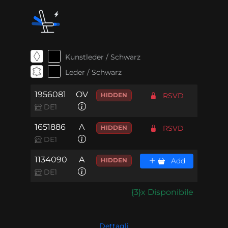
Kunstleder / Schwarz
Leder / Schwarz
1956081
OV
HIDDEN
RSVD
DE1
1651886
A
HIDDEN
RSVD
DE1
1134090
A
HIDDEN
Add
DE1
{3}x Disponibile
Dettagli