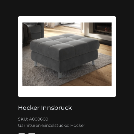
Hocker Innsbruck
SKU: A000600
Garnituren-Einzelstücke:
Hocker