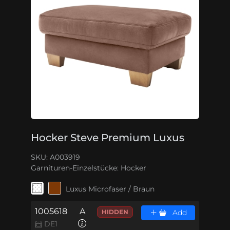
Hocker Steve Premium Luxus
SKU: A003919
Garnituren-Einzelstücke:
Hocker
Luxus Microfaser / Braun
1005618
A
HIDDEN
Add
DE1