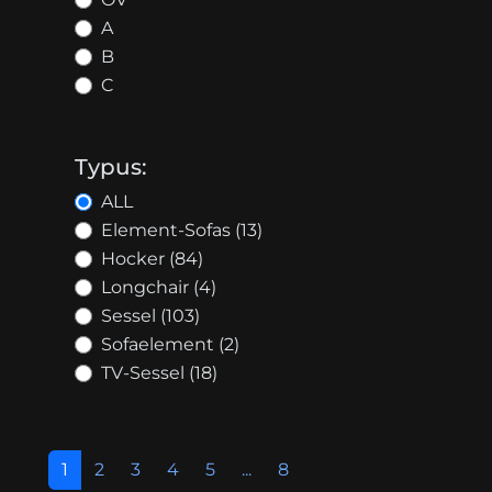
A
B
C
Typus:
ALL
Element-Sofas (13)
Hocker (84)
Longchair (4)
Sessel (103)
Sofaelement (2)
TV-Sessel (18)
1
2
3
4
5
...
8