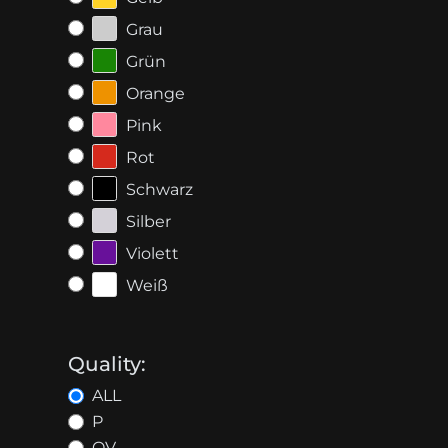
Grau
Grün
Orange
Pink
Rot
Schwarz
Silber
Violett
Weiß
Quality:
ALL
P
OV