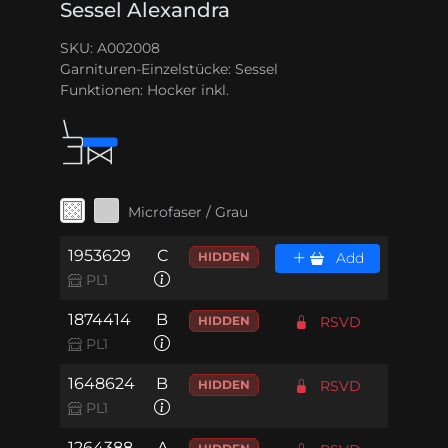
Sessel Alexandra
SKU: A002008
Garnituren-Einzelstücke:
Sessel
Funktionen:
Hocker inkl.
Microfaser / Grau
1953629
C
HIDDEN
Add
PL1
1874414
B
HIDDEN
RSVD
PL1
1648624
B
HIDDEN
RSVD
PL1
1264388
A