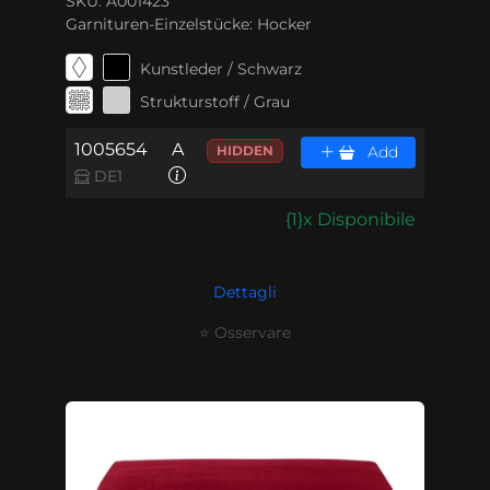
SKU: A001423
Garnituren-Einzelstücke:
Hocker
Kunstleder / Schwarz
Strukturstoff / Grau
1005654
A
HIDDEN
Add
DE1
{1}x Disponibile
Dettagli
⭐ Osservare