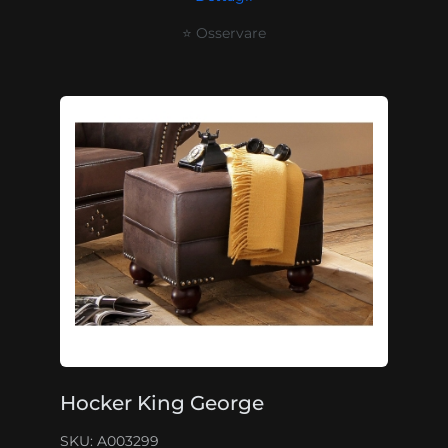
⭐ Osservare
Hocker King George
SKU: A003299