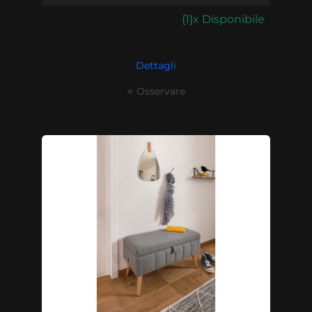
{1}x Disponibile
Dettagli
⭐ Osservare