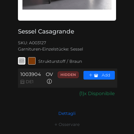
Sessel Casagrande
SKU: A003127
Garnituren-Einzelstücke:
Sessel
Strukturstoff / Braun
1003904
OV
HIDDEN
Add
DE1
{1}x Disponibile
Dettagli
⭐ Osservare