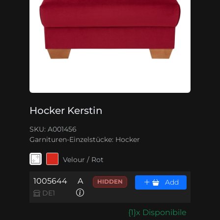
Hocker Kerstin
SKU: A001456
Garnituren-Einzelstücke:
Hocker
Velour / Rot
1005644
A
HIDDEN
Add
DE1
{1}x Disponibile