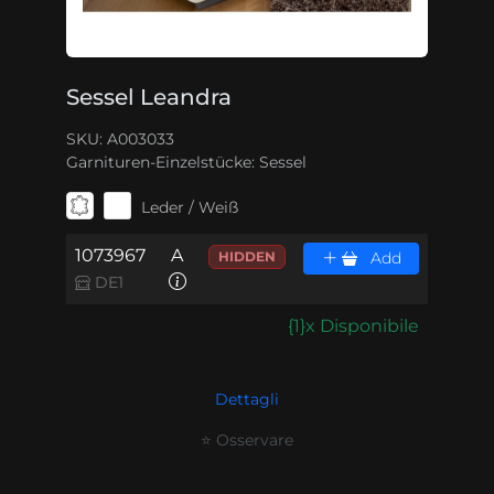
Sessel Leandra
SKU: A003033
Garnituren-Einzelstücke:
Sessel
Leder / Weiß
1073967
A
HIDDEN
Add
DE1
{1}x Disponibile
Dettagli
⭐ Osservare