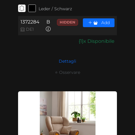
Leder / Schwarz
1372284
B
HIDDEN
Add
DE1
{1}x Disponibile
Dettagli
⭐ Osservare