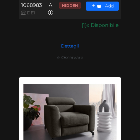
1068983
A
HIDDEN
Add
DE1
{1}x Disponibile
Dettagli
⭐ Osservare