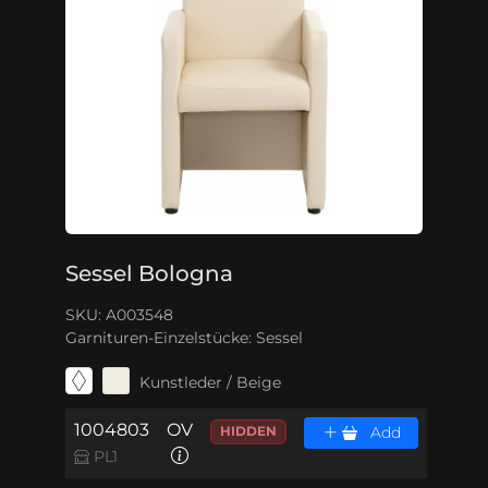
Sessel Bologna
SKU: A003548
Garnituren-Einzelstücke:
Sessel
Kunstleder / Beige
1004803
OV
HIDDEN
Add
PL1