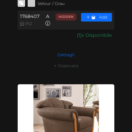
Velour / Grau
1768407
A
HIDDEN
Add
PL1
{1}x Disponibile
Dettagli
⭐ Osservare