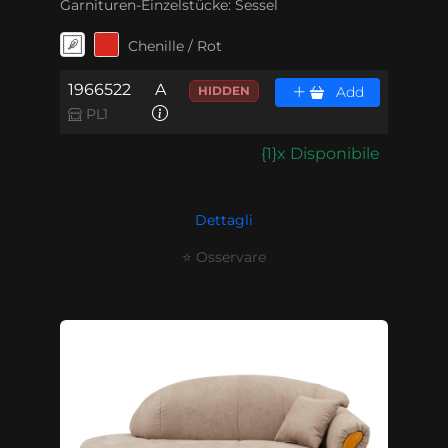
Garnituren-Einzelstücke:
Sessel
Chenille / Rot
1966522
A
HIDDEN
Add
PL1
{1}x Disponibile
Dettagli
⭐ Osservare