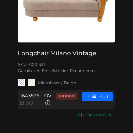
Longchair Milano Vintage
SKU: A001331
Garnituren-Einzelstücke:
Recamieren
Microfaser / Beige
1643596
OV
HIDDEN
Add
DE1
{1}x Disponibile