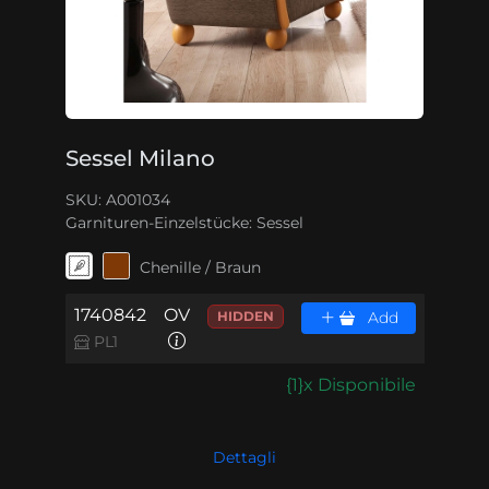
Sessel Milano
SKU: A001034
Garnituren-Einzelstücke:
Sessel
Chenille / Braun
1740842
OV
HIDDEN
Add
PL1
{1}x Disponibile
Dettagli