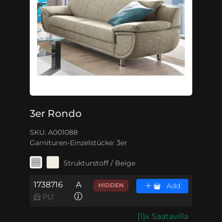
3er Rondo
SKU: A001088
Garnituren-Einzelstücke:
3er
Strukturstoff / Beige
1738716
A
HIDDEN
Add
PL1
{1}x Saatavilla