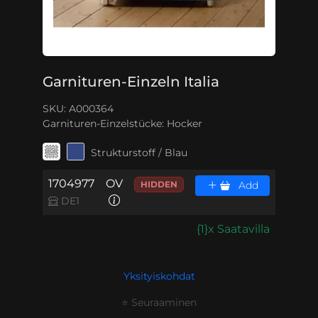
Garnituren-Einzeln Italia
SKU: A000364
Garnituren-Einzelstücke:
Hocker
Strukturstoff / Blau
1704977
OV
HIDDEN
Add
DE1
{1}x Saatavilla
Yksityiskohdat
⭐ Seuraaminen