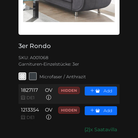
3er Rondo
SKU: A001068
Garnituren-Einzelstücke:
3er
Microfaser / Anthrazit
1827117
OV
HIDDEN
Add
DE1
1213354
OV
HIDDEN
Add
DE1
{2}x Saatavilla