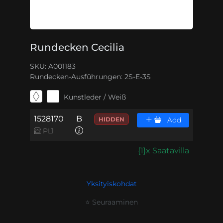
Rundecken Cecilia
SKU: A001183
Rundecken-Ausführungen:
2S-E-3S
Kunstleder / Weiß
1528170
B
HIDDEN
Add
PL1
{1}x Saatavilla
Yksityiskohdat
⭐ Seuraaminen