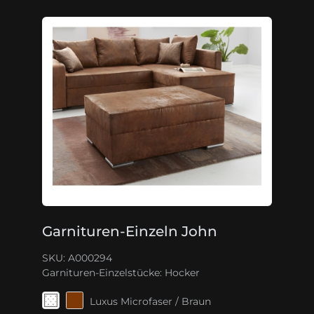
Garnituren-Einzeln John
SKU: A000294
Garnituren-Einzelstücke:
Hocker
Luxus Microfaser / Braun