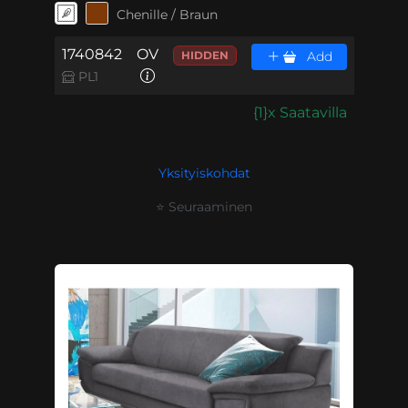
Chenille / Braun
1740842
OV
HIDDEN
Add
PL1
{1}x Saatavilla
Yksityiskohdat
⭐ Seuraaminen