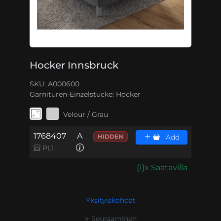
Hocker Innsbruck
SKU: A000600
Garnituren-Einzelstücke:
Hocker
Velour / Grau
1768407
A
HIDDEN
Add
PL1
{1}x Saatavilla
Yksityiskohdat
⭐ Seuraaminen