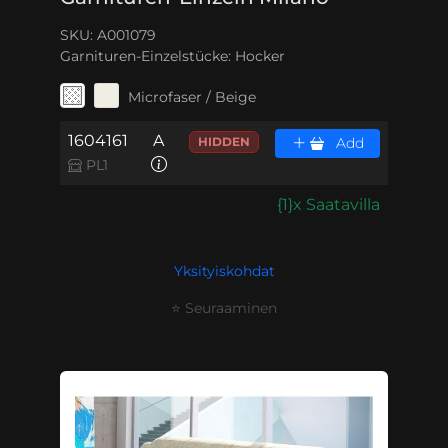
SKU: A001079
Garnituren-Einzelstücke:
Hocker
Microfaser / Beige
1604161
A
HIDDEN
Add
PL1
{1}x Saatavilla
Yksityiskohdat
⭐ Seuraaminen