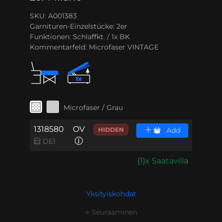
SKU: A001383
Garnituren-Einzelstücke:
2er
Funktionen:
Schlaffkt. / 1x BK
Kommentarfeld:
Microfaser VINTAGE
Microfaser / Grau
1318580
OV
HIDDEN
Add
DE1
{1}x Saatavilla
Yksityiskohdat
⭐ Seuraaminen