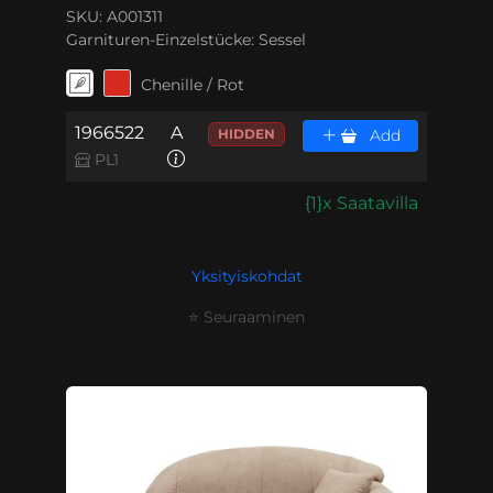
SKU: A001311
Garnituren-Einzelstücke:
Sessel
Chenille / Rot
1966522
A
HIDDEN
Add
PL1
{1}x Saatavilla
Yksityiskohdat
⭐ Seuraaminen