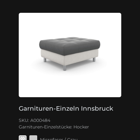
Garnituren-Einzeln Innsbruck
SKU: A000484
Garnituren-Einzelstücke:
Hocker
Microfaser / Grau