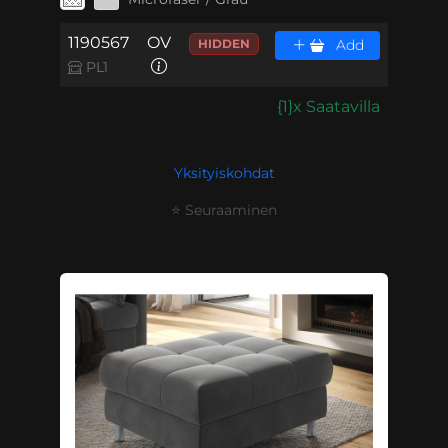
1190567
OV
HIDDEN
Add
PL1
{1}x Saatavilla
Yksityiskohdat
⭐ Seuraaminen