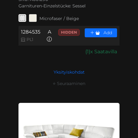
Garnituren-Einzelstücke:
Sessel
Microfaser / Beige
1284535
A
HIDDEN
Add
PL1
{1}x Saatavilla
Yksityiskohdat
⭐ Seuraaminen