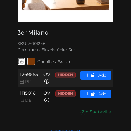
3er Milano
SKU: A001246
Garnituren-Einzelstücke:
3er
Chenille / Braun
1269555
OV
HIDDEN
Add
PL1
1115016
OV
HIDDEN
Add
DE1
{2}x Saatavilla