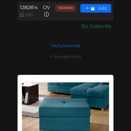
1282814
OV
HIDDEN
Add
DE1
{1}x Saatavilla
Yksityiskohdat
⭐ Seuraaminen