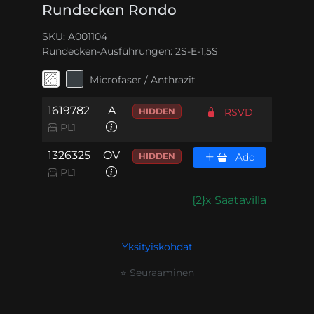
Rundecken Rondo
SKU: A001104
Rundecken-Ausführungen:
2S-E-1,5S
Microfaser / Anthrazit
1619782
A
HIDDEN
RSVD
PL1
1326325
OV
HIDDEN
Add
PL1
{2}x Saatavilla
Yksityiskohdat
⭐ Seuraaminen