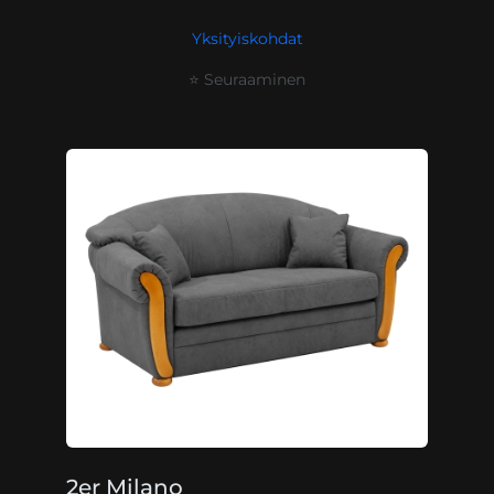
Yksityiskohdat
⭐ Seuraaminen
2er Milano