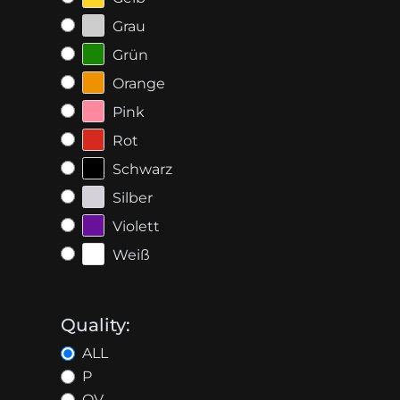
Grau
Grün
Orange
Pink
Rot
Schwarz
Silber
Violett
Weiß
Quality:
ALL
P
OV