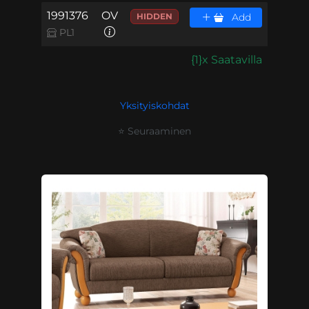
1991376
OV
HIDDEN
Add
PL1
{1}x Saatavilla
Yksityiskohdat
⭐ Seuraaminen