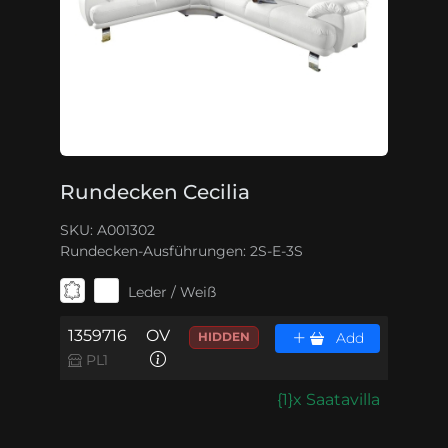
Rundecken Cecilia
SKU: A001302
Rundecken-Ausführungen:
2S-E-3S
Leder / Weiß
1359716
OV
HIDDEN
Add
PL1
{1}x Saatavilla