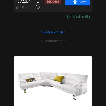
1372284
B
HIDDEN
Add
DE1
{1}x Saatavilla
Yksityiskohdat
⭐ Seuraaminen