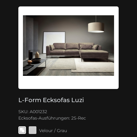
L-Form Ecksofas Luzi
SKU: A001232
Ecksofas-Ausführungen:
2S-Rec
Velour / Grau