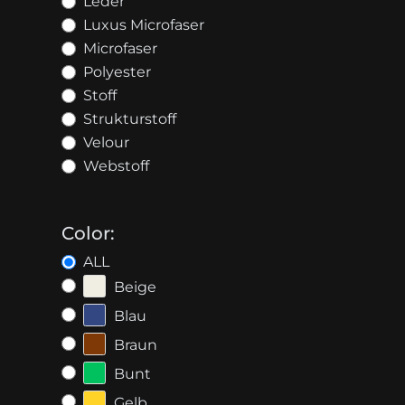
Leder
Luxus Microfaser
Microfaser
Polyester
Stoff
Strukturstoff
Velour
Webstoff
Color:
ALL
Beige
Blau
Braun
Bunt
Gelb