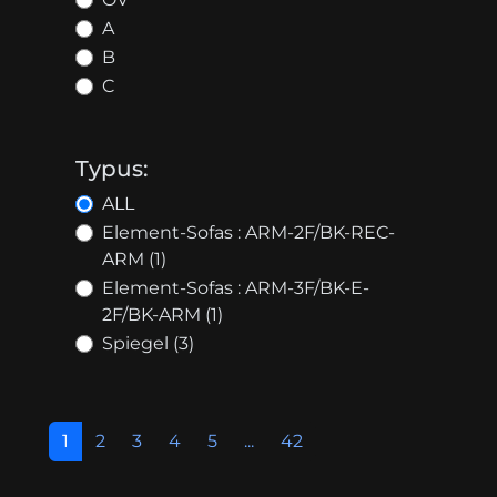
A
B
C
Typus:
ALL
Element-Sofas : ARM-2F/BK-REC-
ARM (1)
Element-Sofas : ARM-3F/BK-E-
2F/BK-ARM (1)
Spiegel (3)
1
2
3
4
5
...
42