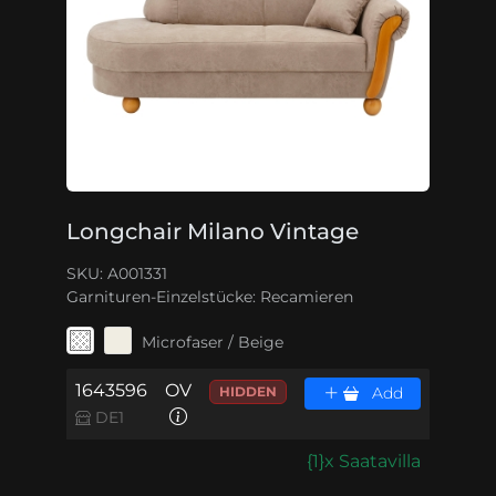
Longchair Milano Vintage
SKU: A001331
Garnituren-Einzelstücke:
Recamieren
Microfaser / Beige
1643596
OV
HIDDEN
Add
DE1
{1}x Saatavilla