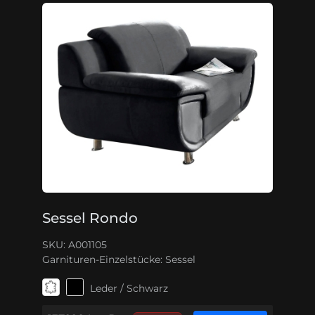
Sessel Rondo
SKU: A001105
Garnituren-Einzelstücke:
Sessel
Leder / Schwarz