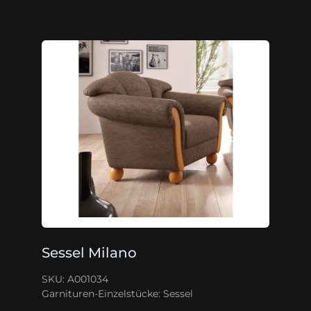
Sessel Milano
SKU: A001034
Garnituren-Einzelstücke:
Sessel