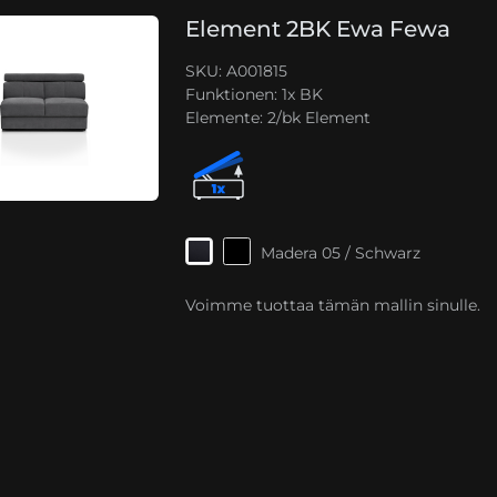
Element 2BK Ewa Fewa
SKU: A001815
Funktionen:
1x BK
Elemente:
2/bk Element
Madera 05 / Schwarz
Voimme tuottaa tämän mallin sinulle.