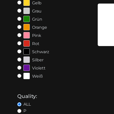
Gelb
Grau
Grün
Orange
Pink
Rot
Schwarz
Silber
Violett
Weiß
Quality:
ALL
P