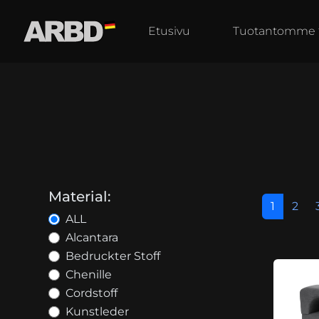
Etusivu
Tuotantomme
Material:
1
2
ALL
Alcantara
Bedruckter Stoff
Chenille
Cordstoff
Kunstleder