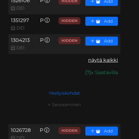
1526106
P
HIDDEN
Add
DE1
1351297
P
HIDDEN
Add
DE1
1304213
P
HIDDEN
Add
DE1
näytä kaikki
{7}x Saatavilla
Yksityiskohdat
⭐ Seuraaminen
1026728
P
HIDDEN
Add
DE1