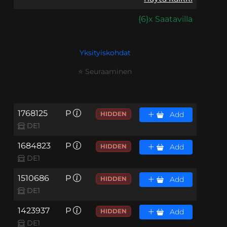
{6}x Saatavilla
Yksityiskohdat
⭐ Seuraaminen
1768125
P
HIDDEN
Add
DE1
1684823
P
HIDDEN
Add
DE1
1510686
P
HIDDEN
Add
DE1
1423937
P
HIDDEN
Add
DE1