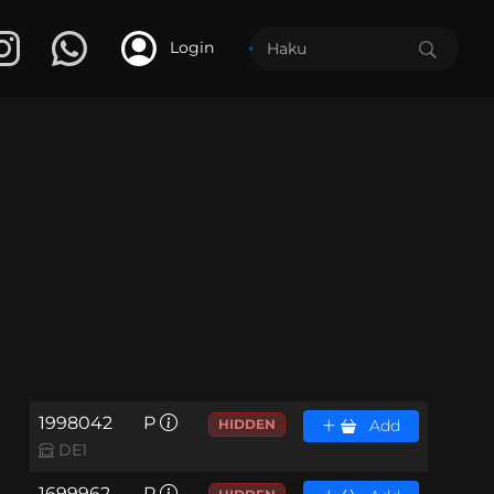
Login
1998042
P
HIDDEN
Add
DE1
1699962
P