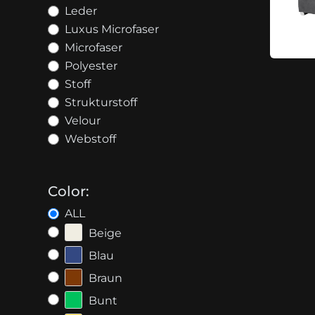
Leder
Luxus Microfaser
Microfaser
Polyester
Stoff
Strukturstoff
Velour
Webstoff
Color:
ALL
Beige
Blau
Braun
Bunt