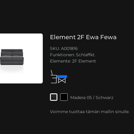
Element 2F Ewa Fewa
SKU: A001816
Funktionen:
Schlaffkt.
Elemente:
2F Element
Madera 05 / Schwarz
Voimme tuottaa tämän mallin sinulle.