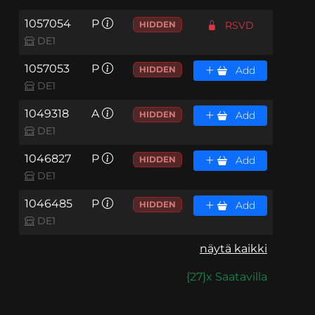
1057054
P
HIDDEN
RSVD
DE1
1057053
P
HIDDEN
Add
DE1
1049318
A
HIDDEN
Add
DE1
1046827
P
HIDDEN
Add
DE1
1046485
P
HIDDEN
Add
DE1
näytä kaikki
{27}x Saatavilla