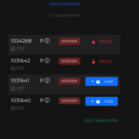
Yksityiskohdat
⭐ Seuraaminen
1034268
P
HIDDEN
RSVD
DE1
1031642
P
HIDDEN
RSVD
DE1
1031641
P
HIDDEN
Add
DE1
1031640
P
HIDDEN
Add
DE1
{4}x Saatavilla