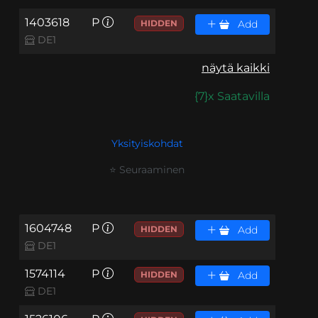
1403618
P
HIDDEN
Add
DE1
näytä kaikki
{7}x Saatavilla
Yksityiskohdat
⭐ Seuraaminen
1604748
P
HIDDEN
Add
DE1
1574114
P
HIDDEN
Add
DE1