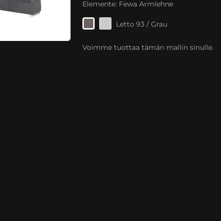
Elemente:
Fewa Armlehne
Letto 93 / Grau
Voimme tuottaa tämän mallin sinulle.