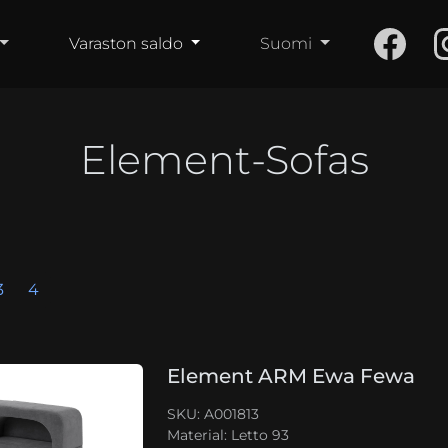
Varaston saldo
Suomi
Element-Sofas
3
4
Element ARM Ewa Fewa
SKU: A001813
Material:
Letto 93