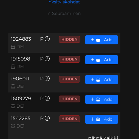
Yksityiskohdat
⭐ Seuraaminen
1924883
P
HIDDEN
Add
DE1
1915098
P
HIDDEN
Add
DE1
1906011
P
HIDDEN
Add
DE1
1609279
P
HIDDEN
Add
DE1
1542285
P
HIDDEN
Add
DE1
näytä kaikki