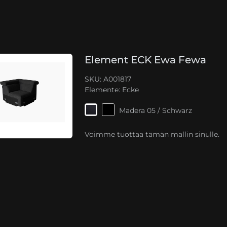
Element ECK Ewa Fewa
SKU: A001817
Elemente:
Ecke
Madera 05 / Schwarz
Voimme tuottaa tämän mallin sinulle.