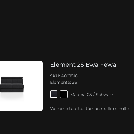
Element 2S Ewa Fewa
SKU: A001818
Elemente:
2S
Madera 05 / Schwarz
Voimme tuottaa tämän mallin sinulle.