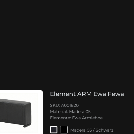
Element ARM Ewa Fewa
SKU: A001820
Material:
Madera 05
Elemente:
Ewa Armlehne
Madera 05 / Schwarz