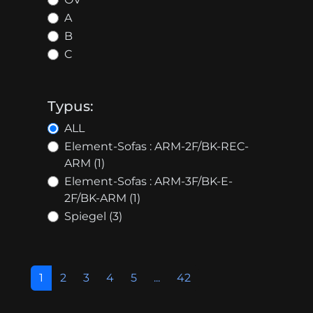
A
B
C
Typus:
ALL
Element-Sofas : ARM-2F/BK-REC-
ARM (1)
Element-Sofas : ARM-3F/BK-E-
2F/BK-ARM (1)
Spiegel (3)
1
2
3
4
5
...
42