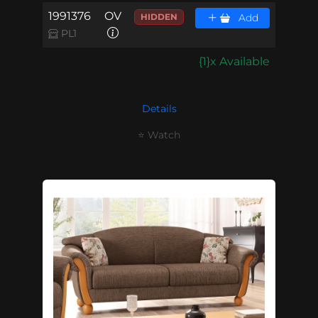
1991376
OV
HIDDEN
Add
PL1
{1}x Available
Details
⭐ Watch