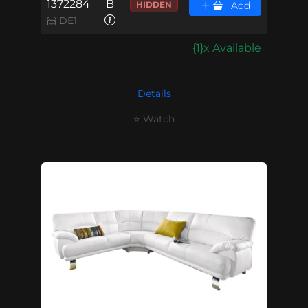
1372284
B
HIDDEN
Add
DE1
{1}x Available
Details
⭐ Watch