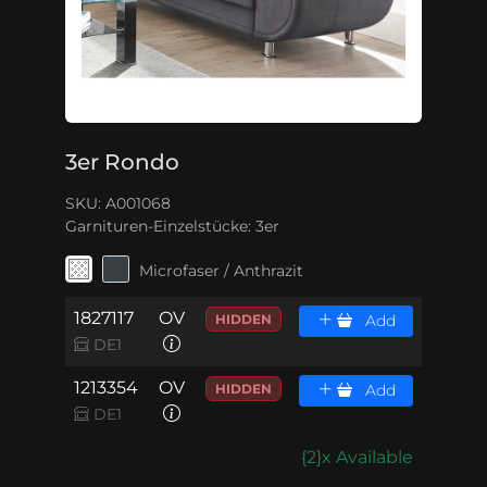
3er Rondo
SKU: A001068
Garnituren-Einzelstücke:
3er
Microfaser / Anthrazit
1827117
OV
HIDDEN
Add
DE1
1213354
OV
HIDDEN
Add
DE1
{2}x Available