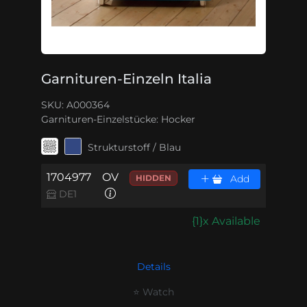
Garnituren-Einzeln Italia
SKU: A000364
Garnituren-Einzelstücke:
Hocker
Strukturstoff / Blau
1704977
OV
HIDDEN
Add
DE1
{1}x Available
Details
⭐ Watch