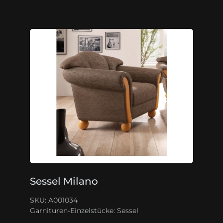
Sessel Milano
SKU: A001034
Garnituren-Einzelstücke:
Sessel