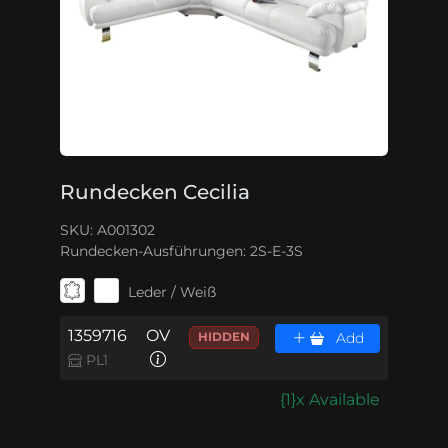
Rundecken Cecilia
SKU: A001302
Rundecken-Ausführungen:
2S-E-3S
Leder / Weiß
1359716
OV
HIDDEN
Add
PL1
{1}x Available