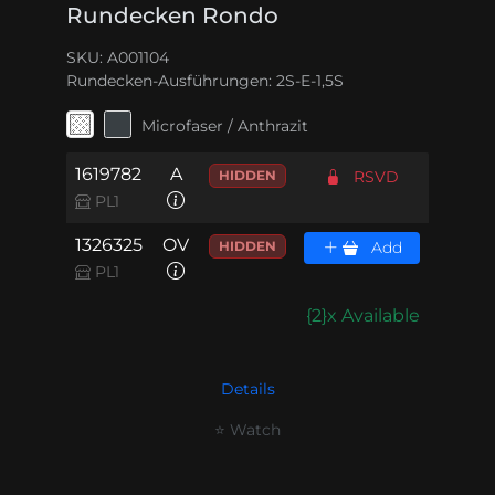
Rundecken Rondo
SKU: A001104
Rundecken-Ausführungen:
2S-E-1,5S
Microfaser / Anthrazit
1619782
A
HIDDEN
RSVD
PL1
1326325
OV
HIDDEN
Add
PL1
{2}x Available
Details
⭐ Watch