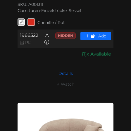
SKU: A001311
Garnituren-Einzelstücke:
Sessel
Chenille / Rot
1966522
A
HIDDEN
Add
PL1
{1}x Available
Details
⭐ Watch