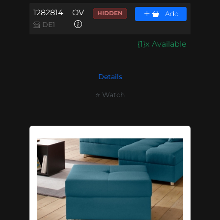
1282814
OV
HIDDEN
Add
DE1
{1}x Available
Details
⭐ Watch