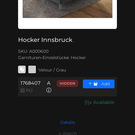
Hocker Innsbruck
SKU: A000600
Garnituren-Einzelstücke:
Hocker
Velour / Grau
1768407
A
HIDDEN
Add
PL1
{1}x Available
Details
⭐ Watch