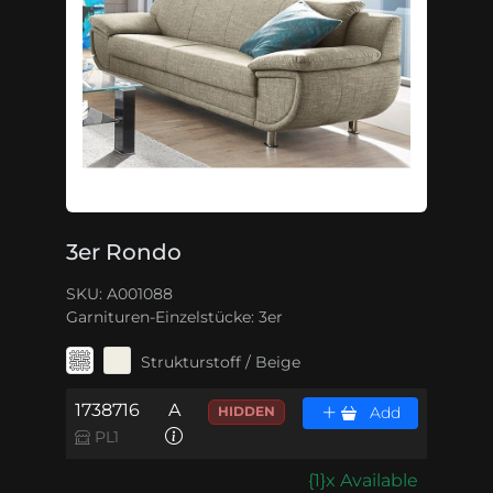
3er Rondo
SKU: A001088
Garnituren-Einzelstücke:
3er
Strukturstoff / Beige
1738716
A
HIDDEN
Add
PL1
{1}x Available