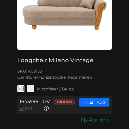
Longchair Milano Vintage
SKU: A001331
Garnituren-Einzelstücke:
Recamieren
Microfaser / Beige
1643596
OV
HIDDEN
Add
DE1
{1}x Available