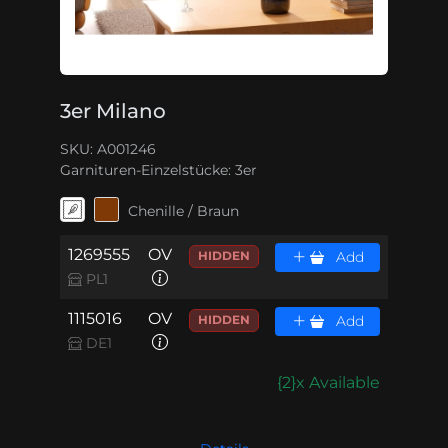
3er Milano
SKU: A001246
Garnituren-Einzelstücke:
3er
Chenille / Braun
1269555
OV
HIDDEN
Add
PL1
1115016
OV
HIDDEN
Add
DE1
{2}x Available