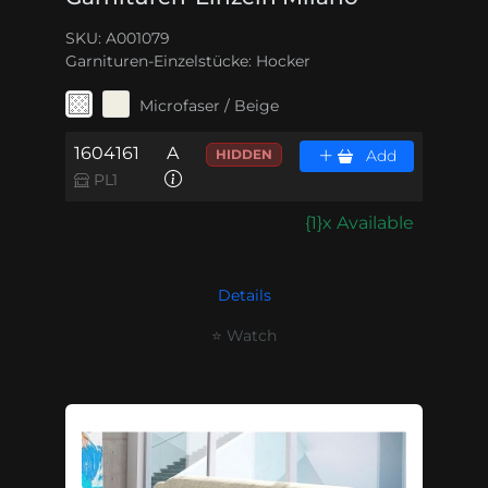
SKU: A001079
Garnituren-Einzelstücke:
Hocker
Microfaser / Beige
1604161
A
HIDDEN
Add
PL1
{1}x Available
Details
⭐ Watch