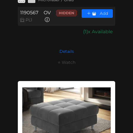
1190567
OV
HIDDEN
Add
PL1
{1}x Available
Details
⭐ Watch