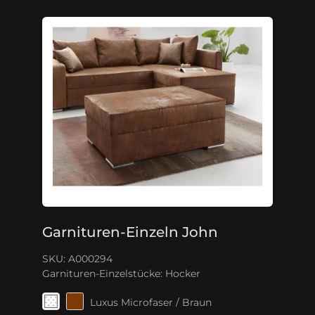
Garnituren-Einzeln John
SKU: A000294
Garnituren-Einzelstücke:
Hocker
Luxus Microfaser / Braun