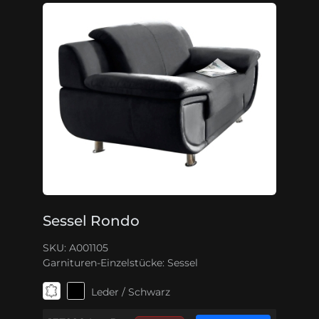
Sessel Rondo
SKU: A001105
Garnituren-Einzelstücke:
Sessel
Leder / Schwarz