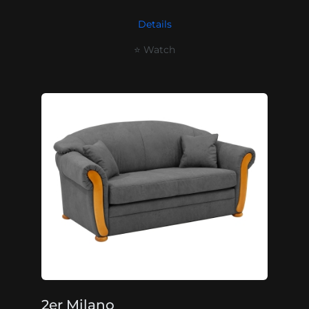
Details
⭐ Watch
2er Milano