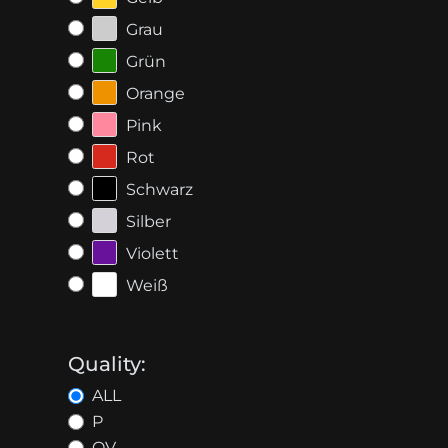
Grau
Grün
Orange
Pink
Rot
Schwarz
Silber
Violett
Weiß
Quality:
ALL
P
OV