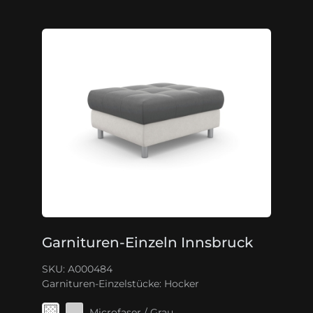
Garnituren-Einzeln Innsbruck
SKU: A000484
Garnituren-Einzelstücke:
Hocker
Microfaser / Grau