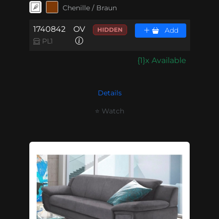
Chenille / Braun
1740842
OV
HIDDEN
Add
PL1
{1}x Available
Details
⭐ Watch