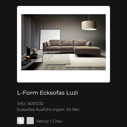
L-Form Ecksofas Luzi
SKU: A001232
Ecksofas-Ausführungen:
2S-Rec
Velour / Grau