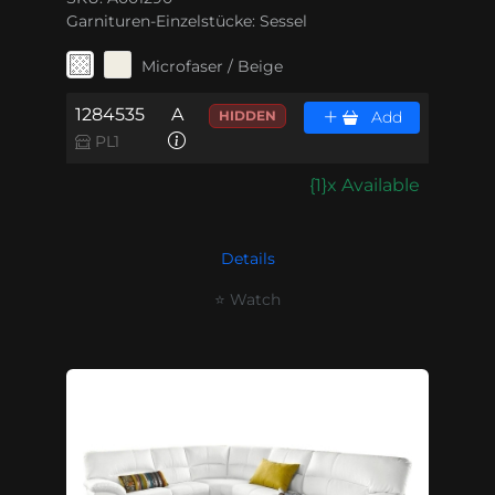
Garnituren-Einzelstücke:
Sessel
Microfaser / Beige
1284535
A
HIDDEN
Add
PL1
{1}x Available
Details
⭐ Watch