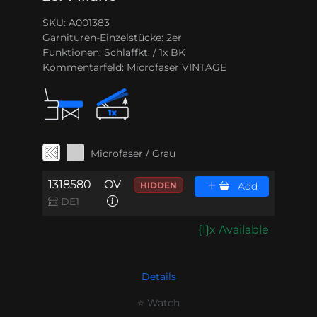
SKU: A001383
Garnituren-Einzelstücke:
2er
Funktionen:
Schlaffkt. / 1x BK
Kommentarfeld:
Microfaser VINTAGE
Microfaser / Grau
1318580
OV
HIDDEN
Add
DE1
{1}x Available
Details
⭐ Watch