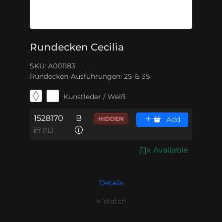
Rundecken Cecilia
SKU: A001183
Rundecken-Ausführungen:
2S-E-3S
Kunstleder / Weiß
1528170
B
HIDDEN
Add
PL1
{1}x Available
Details
⭐ Watch