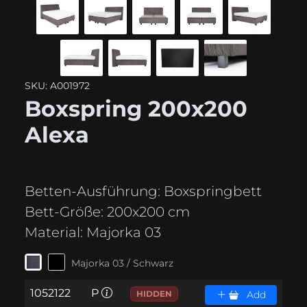
SKU: A001972
Boxspring 200x200
Alexa
Betten-Ausführung:
Boxspringbett
Bett-Größe:
200x200 cm
Material:
Majorka 03
Majorka 03 / Schwarz
1052122
P
HIDDEN
Add