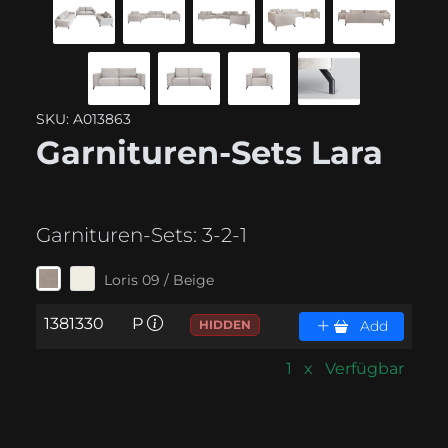
SKU: A013863
Garnituren-Sets Lara
Garnituren-Sets:
3-2-1
Loris 09 / Beige
1381330
P
HIDDEN
Add
1 x Verfügbar