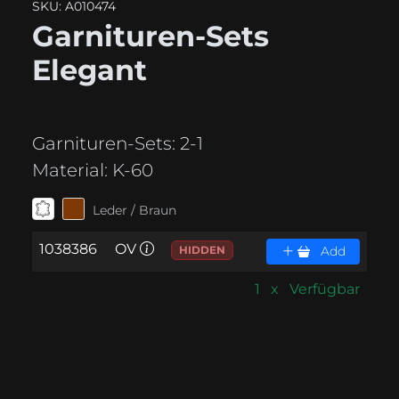
SKU: A010474
Garnituren-Sets
Elegant
Garnituren-Sets:
2-1
Material:
K-60
Leder / Braun
1038386
OV
HIDDEN
Add
1 x Verfügbar