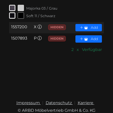
Majorka 03 / Grau
Soft 11 / Schwarz
1557200
X
HIDDEN
Add
1507893
P
HIDDEN
Add
2 x Verfügbar
Impressum
Datenschutz
Karriere
© ARBD Möbelvertrieb GmbH & Co. KG