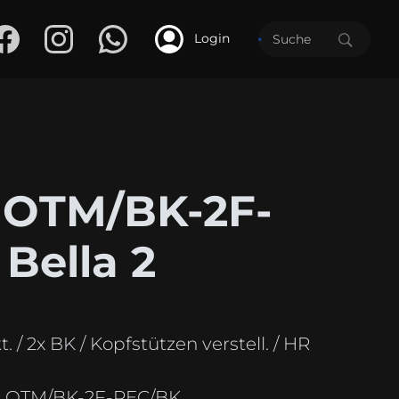
Login
 OTM/BK-2F-
Bella 2
t. / 2x BK / Kopfstützen verstell. / HR
:
OTM/BK-2F-REC/BK