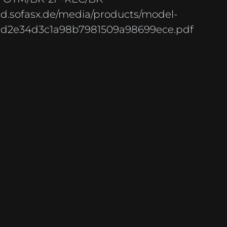
ad.sofasx.de/media/products/model-
8cd2e34d3c1a98b7981509a98699ece.pdf