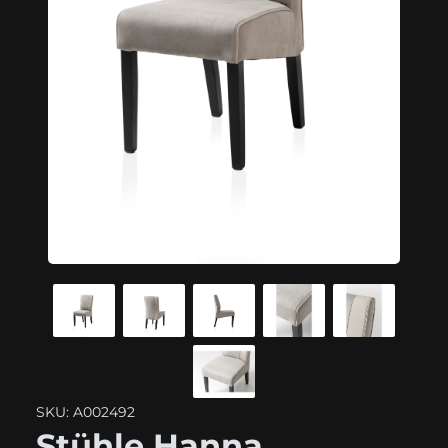
SKU: A002492
Stühle Hanna