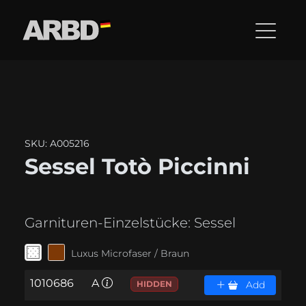
SKU: A005216
Sessel Totò Piccinni
Garnituren-Einzelstücke:
Sessel
Luxus Microfaser / Braun
1010686
A
HIDDEN
Add