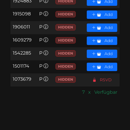
1924883
P
HIDDEN
Add
1915098
P
HIDDEN
Add
1906011
P
HIDDEN
Add
1609279
P
HIDDEN
Add
1542285
P
HIDDEN
Add
1501174
P
HIDDEN
Add
1073679
P
HIDDEN
RSVD
7 x Verfügbar