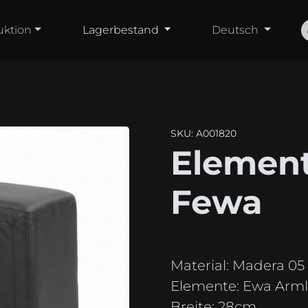
uktion
Lagerbestand
Deutsch
SKU: A001820
Elemen
Fewa
Material:
Madera 05
Elemente:
Ewa Arml
Breite:
28cm