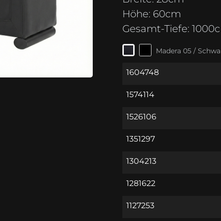
Höhe:
60cm
Gesamt-Tiefe:
1000
Madera 05 / Schwa
1604748
1574114
1526106
1351297
1304213
1281622
1127253