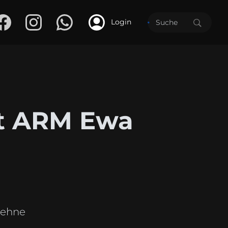
Login
t ARM Ewa
ehne