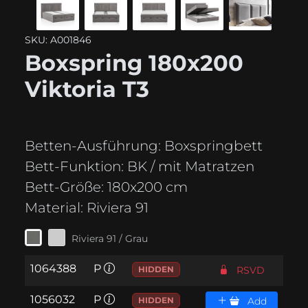
SKU: A001846
Boxspring 180x200
Viktoria T3
Betten-Ausführung:
Boxspringbett
Bett-Funktion:
BK / mit Matratzen
Bett-Größe:
180x200 cm
Material:
Riviera 91
Riviera 91 / Grau
1064388
P
HIDDEN
RSVD
1056032
P
HIDDEN
Add