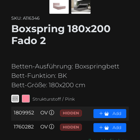
SKU: A116346
Boxspring 180x200
Fado 2
Betten-Ausführung:
Boxspringbett
Bett-Funktion:
BK
Bett-Größe:
180x200 cm
Strukturstoff / Pink
1809952
OV
HIDDEN
Add
1760282
OV
HIDDEN
Add