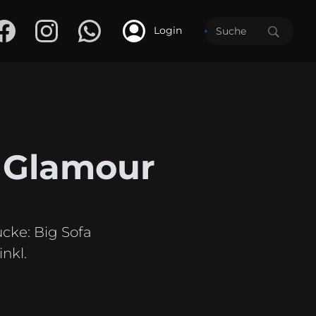
Login
 Glamour
ücke:
Big Sofa
nkl.