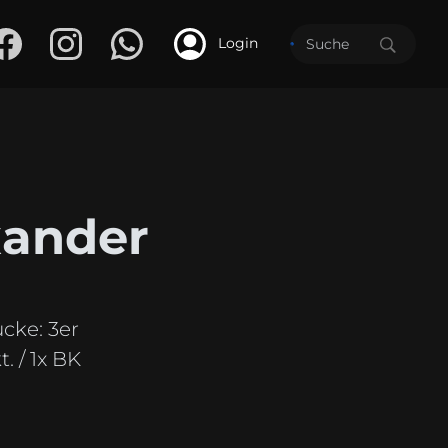
Login
xander
ücke:
3er
. / 1x BK