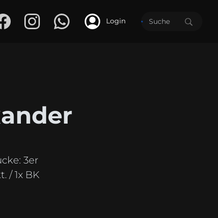
Login
xander
ücke:
3er
. / 1x BK