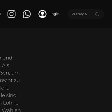
Login
n und
 Als
ößen, um
recht zu
ort,
le sind
n Löhne,
t. Wählen