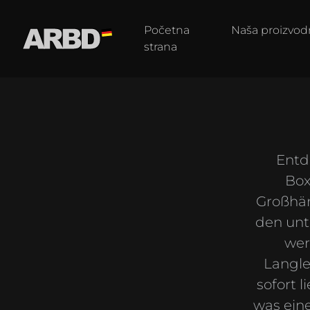
Početna
Naša proizvod
strana
Entd
Box
Großhän
den unt
wer
Langle
sofort 
was eine