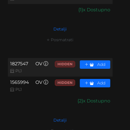
{1}x Dostupno
Detalji
⭐ Posmatrati
1827547
OV
HIDDEN
Add
PL1
1565994
OV
HIDDEN
Add
PL1
{2}x Dostupno
Detalji