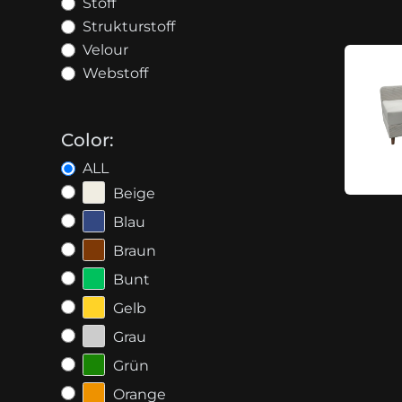
Stoff
Strukturstoff
Velour
Webstoff
Color:
ALL
Beige
Blau
Braun
Bunt
Gelb
Grau
Grün
Orange