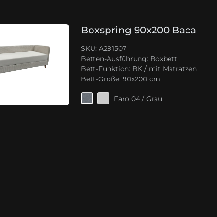
Boxspring 90x200 Baca
SKU: A291507
Betten-Ausführung:
Boxbett
Bett-Funktion:
BK / mit Matratzen
Bett-Größe:
90x200 cm
Faro 04 / Grau