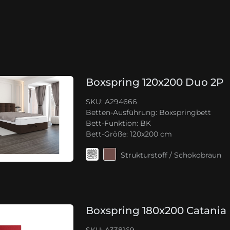
Boxspring 120x200 Duo 2P
SKU: A294666
Betten-Ausführung:
Boxspringbett
Bett-Funktion:
BK
Bett-Größe:
120x200 cm
Strukturstoff / Schokobraun
Boxspring 180x200 Catania