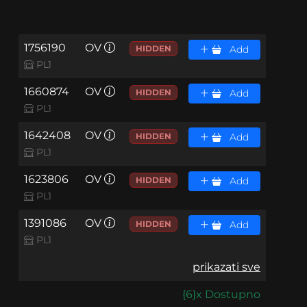
1756190
OV
HIDDEN
Add
PL1
1660874
OV
HIDDEN
Add
PL1
1642408
OV
HIDDEN
Add
PL1
1623806
OV
HIDDEN
Add
PL1
1391086
OV
HIDDEN
Add
PL1
prikazati sve
{6}x Dostupno