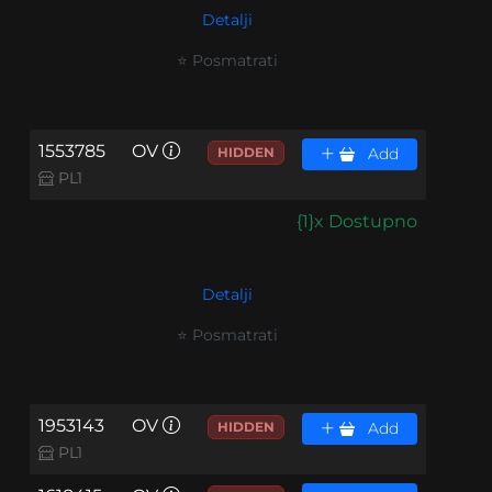
Detalji
⭐ Posmatrati
1553785
OV
HIDDEN
Add
PL1
{1}x Dostupno
Detalji
⭐ Posmatrati
1953143
OV
HIDDEN
Add
PL1