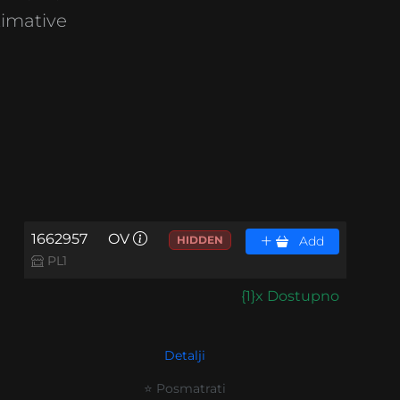
timative
1662957
OV
HIDDEN
Add
PL1
{1}x Dostupno
Detalji
⭐ Posmatrati