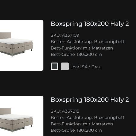
Boxspring 180x200 Haly 2
SKU: A357109
Betten-Ausführung:
Boxspringbett
Bett-Funktion:
mit Matratzen
Bett-Größe:
180x200 cm
Inari 94 / Grau
Boxspring 180x200 Haly 2
SKU: A367815
Betten-Ausführung:
Boxspringbett
Bett-Funktion:
mit Matratzen
Bett-Größe:
180x200 cm