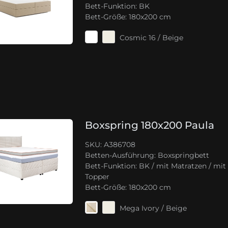
Bett-Funktion:
BK
Bett-Größe:
180x200 cm
Cosmic 16 / Beige
Boxspring 180x200 Paula
SKU: A386708
Betten-Ausführung:
Boxspringbett
Bett-Funktion:
BK / mit Matratzen / mit
Topper
Bett-Größe:
180x200 cm
Mega Ivory / Beige