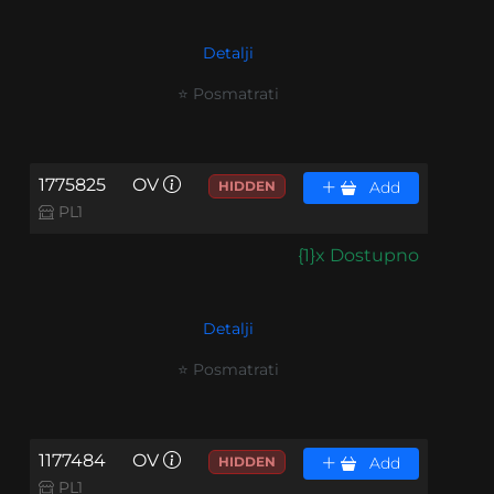
Detalji
⭐ Posmatrati
1775825
OV
HIDDEN
Add
PL1
{1}x Dostupno
Detalji
⭐ Posmatrati
1177484
OV
HIDDEN
Add
PL1