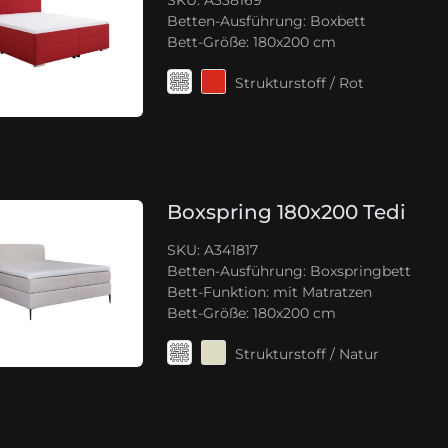
SKU: A338169
Betten-Ausführung:
Boxbett
Bett-Größe:
180x200 cm
Strukturstoff / Rot
Boxspring 180x200 Tedi
SKU: A341817
Betten-Ausführung:
Boxspringbett
Bett-Funktion:
mit Matratzen
Bett-Größe:
180x200 cm
Strukturstoff / Natur