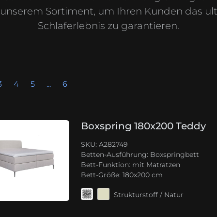
 unserem Sortiment, um Ihren Kunden das ul
Schlaferlebnis zu garantieren.
3
4
5
...
6
Boxspring 180x200 Teddy
SKU: A282749
Betten-Ausführung:
Boxspringbett
Bett-Funktion:
mit Matratzen
Bett-Größe:
180x200 cm
Strukturstoff / Natur