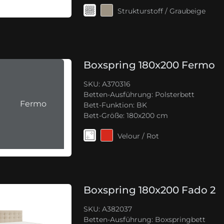
Strukturstoff / Graubeige
Boxspring 180x200 Fermo
SKU: A370316
Betten-Ausführung:
Polsterbett
Fermo
Bett-Funktion:
BK
Bett-Größe:
180x200 cm
Velour / Rot
Boxspring 180x200 Fado 2
SKU: A382037
Betten-Ausführung:
Boxspringbett