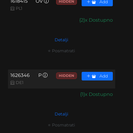
1618415
OV
HIDDEN
Add
PL1
{2}x Dostupno
Detalji
⭐ Posmatrati
1626346
P
HIDDEN
Add
DE1
{1}x Dostupno
Detalji
⭐ Posmatrati