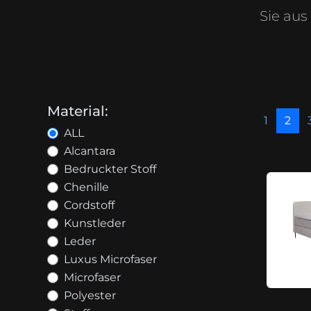
Sie aus
Material:
1
2
ALL
Alcantara
Bedruckter Stoff
Chenille
Cordstoff
Kunstleder
Leder
Luxus Microfaser
Microfaser
Polyester