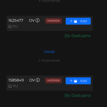
⭐ Posmatrati
1625477
OV
HIDDEN
Add
PL1
{1}x Dostupno
Detalji
⭐ Posmatrati
1585849
OV
HIDDEN
Add
PL1
{1}x Dostupno