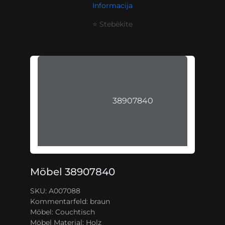
Informacija
⭐ Stebėkite
38907840
Möbel 38907840
SKU: A007088
Kommentarfeld:
braun
Möbel:
Couchtisch
Möbel Material:
Holz