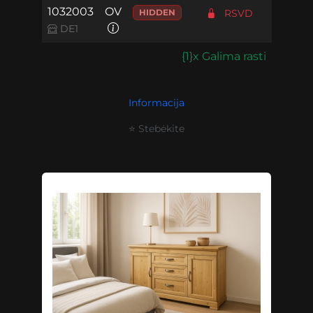
1032003
OV
HIDDEN
RSVD
DE1
{1}x Galima rasti
Informacija
⭐ Stebėkite