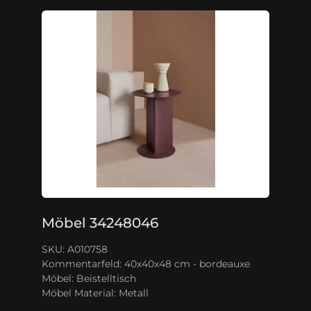
Möbel 34248046
SKU: A010758
Kommentarfeld:
40x40x48 cm - bordeauxe
Möbel:
Beistelltisch
Möbel Material:
Metall