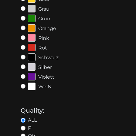
Grau
Grün
Orange
Pink
Rot
Schwarz
Silber
Violett
Weiß
Quality:
ALL
P
OV