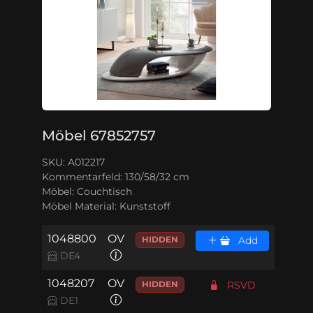
Möbel 67852757
SKU: A012217
Kommentarfeld:
130/58/32 cm
Möbel:
Couchtisch
Möbel Material:
Kunststoff
1048800
OV
HIDDEN
Add
DE4
1048207
OV
HIDDEN
RSVD
DE1