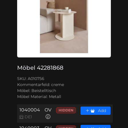
Möbel 42281868
SKU: A010756
Kommentarfeld:
creme
Möbel:
Beistelltisch
Möbel Material:
Metall
1040004
OV
HIDDEN
Add
DE1