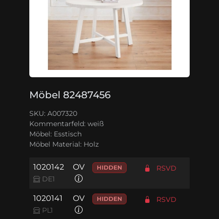
Möbel 82487456
SKU: A007320
Kommentarfeld:
weiß
Möbel:
Esstisch
Möbel Material:
Holz
1020142
OV
HIDDEN
RSVD
DE1
1020141
OV
HIDDEN
RSVD
PL1