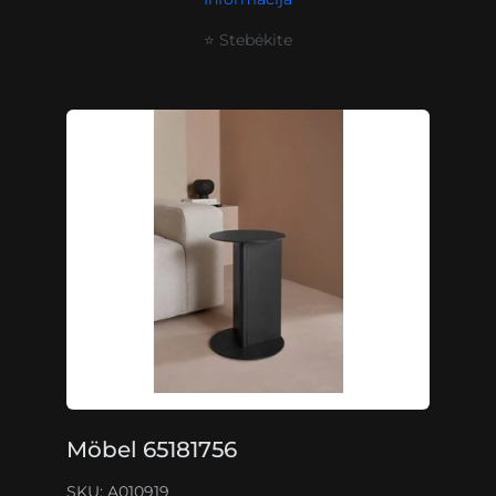
⭐ Stebėkite
Möbel 65181756
SKU: A010919