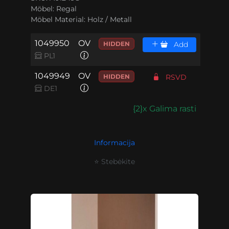
Möbel:
Regal
Möbel Material:
Holz / Metall
1049950
OV
HIDDEN
Add
PL1
1049949
OV
HIDDEN
RSVD
DE1
{2}x Galima rasti
Informacija
⭐ Stebėkite