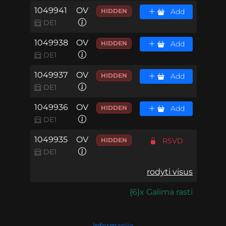
1049941
OV
HIDDEN
Add
DE1
1049938
OV
HIDDEN
Add
DE1
1049937
OV
HIDDEN
Add
DE1
1049936
OV
HIDDEN
Add
DE1
1049935
OV
HIDDEN
RSVD
DE1
rodyti visus
{6}x Galima rasti
Informacija