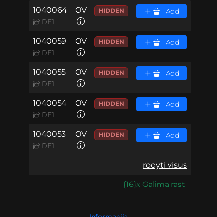
1040064
OV
HIDDEN
Add
DE1
1040059
OV
HIDDEN
Add
DE1
1040055
OV
HIDDEN
Add
DE1
1040054
OV
HIDDEN
Add
DE1
1040053
OV
HIDDEN
Add
DE1
rodyti visus
{16}x Galima rasti
Informacija