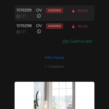
1019299
OV
HIDDEN
RSVD
LT1
1019298
OV
HIDDEN
RSVD
LT1
{2}x Galima rasti
Informacija
⭐ Stebėkite