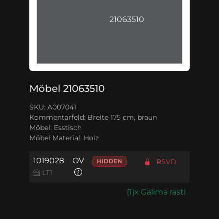
21063510
Möbel 21063510
SKU: A007041
Kommentarfeld:
Breite 175 cm, braun
Möbel:
Esstisch
Möbel Material:
Holz
1019028
OV
HIDDEN
RSVD
LT1
{1}x Galima rasti