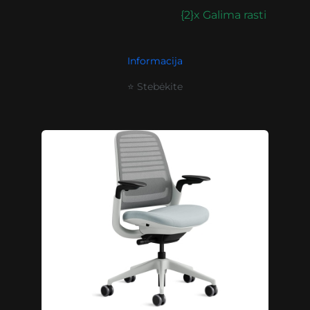
{2}x Galima rasti
Informacija
⭐ Stebėkite