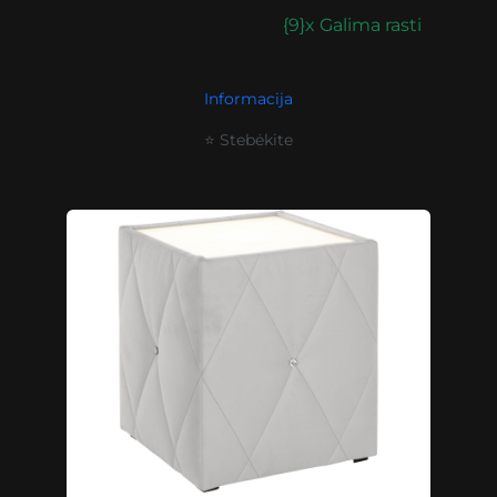
{9}x Galima rasti
Informacija
⭐ Stebėkite