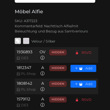
Möbel Alfie
SKU: A317223
Kommentarfeld:
Nachttisch Alfie/mit
Beleuchtung und Bezug aus Samtverlours
Velour / Silber
1936893
OV
HIDDEN
RSVD
DE3
1812347
A
HIDDEN
Add
PL-Shop
1808142
A
HIDDEN
Add
PL-Shop
1579112
A
HIDDEN
RSVD
DE3