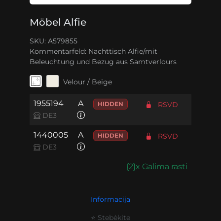
Möbel Alfie
SKU: A579855
Kommentarfeld:
Nachttisch Alfie/mit
Beleuchtung und Bezug aus Samtverlours
Velour / Beige
1955194
A
HIDDEN
RSVD
DE3
1440005
A
HIDDEN
RSVD
DE3
{2}x Galima rasti
Informacija
⭐ Stebėkite