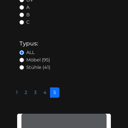
A
B
C
Typus:
ALL
Möbel (95)
Stühle (41)
1
2
3
4
5