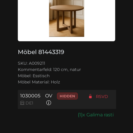
Möbel 81443319
SKU: A009211
Kommentarfeld:
120 cm, natur
Möbel:
Esstisch
Möbel Material:
Holz
1030005
OV
HIDDEN
RSVD
DE1
{1}x Galima rasti