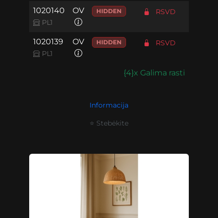
1020140
OV
HIDDEN
RSVD
PL1
1020139
OV
HIDDEN
RSVD
PL1
{4}x Galima rasti
Informacija
⭐ Stebėkite