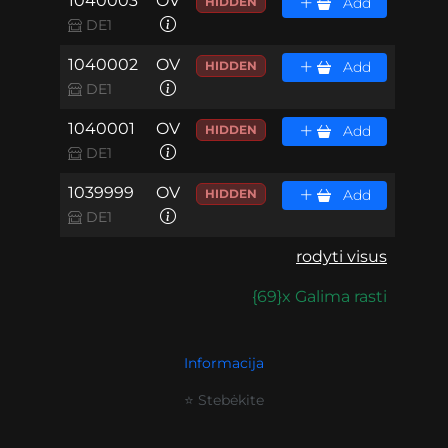
1040003
OV
HIDDEN
Add
DE1
1040002
OV
HIDDEN
Add
DE1
1040001
OV
HIDDEN
Add
DE1
1039999
OV
HIDDEN
Add
DE1
rodyti visus
{69}x Galima rasti
Informacija
⭐ Stebėkite