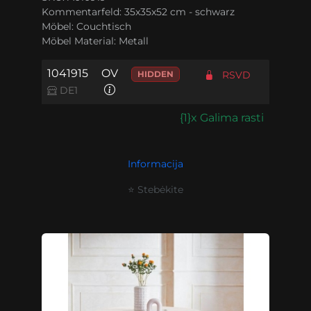
Kommentarfeld:
35x35x52 cm - schwarz
Möbel:
Couchtisch
Möbel Material:
Metall
1041915
OV
HIDDEN
RSVD
DE1
{1}x Galima rasti
Informacija
⭐ Stebėkite