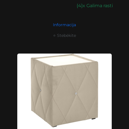
{4}x Galima rasti
Informacija
⭐ Stebėkite