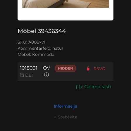
Möbel 39436344
SKU: A006771
Kommentarfeld:
natur
Möbel:
Kommode
1018091
OV
HIDDEN
RSVD
DE1
{1}x Galima rasti
Informacija
⭐ Stebėkite