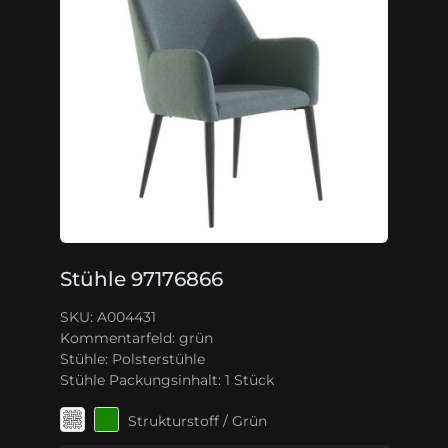
Stühle 97176866
SKU: A004431
Kommentarfeld:
grün
Stühle:
Polsterstühle
Stühle Packungsinhalt:
1 Stück
Strukturstoff / Grün