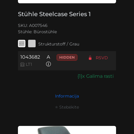
Stühle Steelcase Series 1
SKU: A007546
Stühle:
Bürostühle
Strukturstoff / Grau
1043682
A
HIDDEN
RSVD
LT1
{1}x Galima rasti
Informacija
⭐ Stebėkite