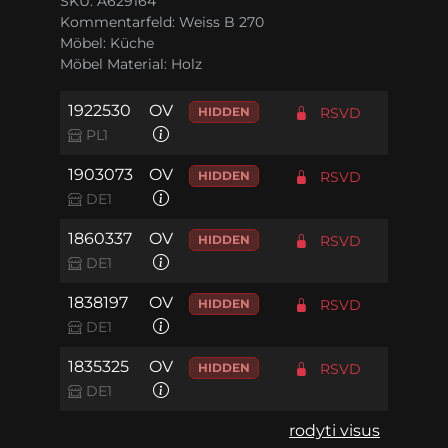
SKU: A629164
Kommentarfeld:
Weiss B 270
Möbel:
Küche
Möbel Material:
Holz
1922530
OV
HIDDEN
RSVD
PL1
1903073
OV
HIDDEN
RSVD
DE1
1860337
OV
HIDDEN
RSVD
DE1
1838197
OV
HIDDEN
RSVD
DE1
1835325
OV
HIDDEN
RSVD
DE1
rodyti visus