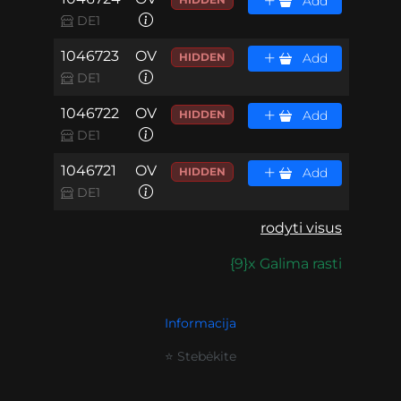
Add
DE1
1046723
OV
HIDDEN
Add
DE1
1046722
OV
HIDDEN
Add
DE1
1046721
OV
HIDDEN
Add
DE1
rodyti visus
{9}x Galima rasti
Informacija
⭐ Stebėkite