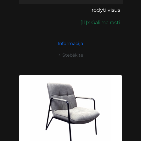
rodyti visus
{11}x Galima rasti
Informacija
⭐ Stebėkite