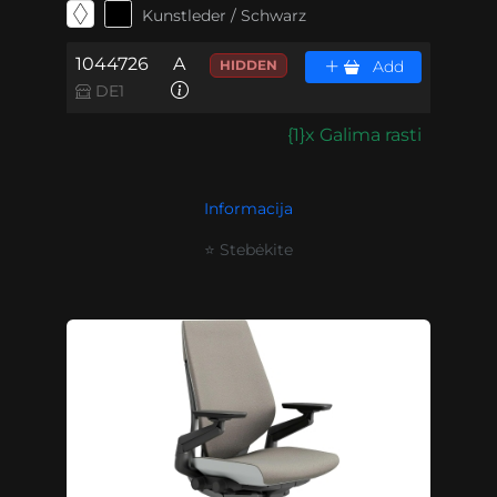
Kunstleder / Schwarz
1044726
A
HIDDEN
Add
DE1
{1}x Galima rasti
Informacija
⭐ Stebėkite