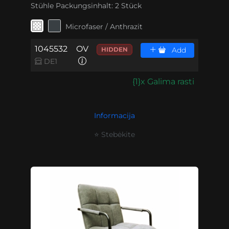
Stühle Packungsinhalt:
2 Stück
Microfaser / Anthrazit
1045532
OV
HIDDEN
Add
DE1
{1}x Galima rasti
Informacija
⭐ Stebėkite