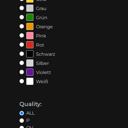
Grau
Grün
Orange
Pink
Rot
Schwarz
Silber
Violett
Weiß
Quality:
ALL
P
OV