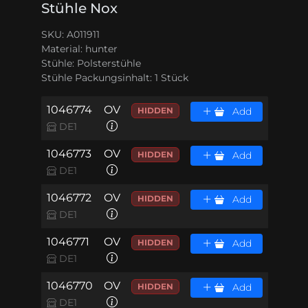
Stühle Nox
SKU: A011911
Material:
hunter
Stühle:
Polsterstühle
Stühle Packungsinhalt:
1 Stück
1046774
OV
HIDDEN
Add
DE1
1046773
OV
HIDDEN
Add
DE1
1046772
OV
HIDDEN
Add
DE1
1046771
OV
HIDDEN
Add
DE1
1046770
OV
HIDDEN
Add
DE1