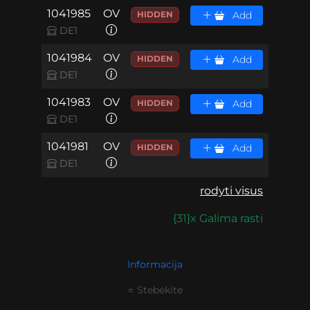
1041985
OV
HIDDEN
Add
DE1
1041984
OV
HIDDEN
Add
DE1
1041983
OV
HIDDEN
Add
DE1
1041981
OV
HIDDEN
Add
DE1
rodyti visus
{31}x Galima rasti
Informacija
⭐ Stebėkite