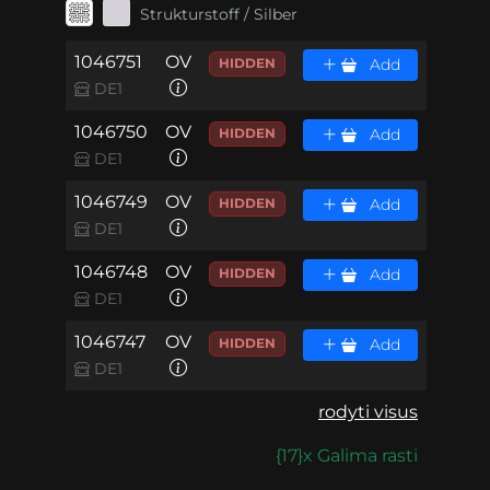
Strukturstoff / Silber
1046751
OV
HIDDEN
Add
DE1
1046750
OV
HIDDEN
Add
DE1
1046749
OV
HIDDEN
Add
DE1
1046748
OV
HIDDEN
Add
DE1
1046747
OV
HIDDEN
Add
DE1
rodyti visus
{17}x Galima rasti