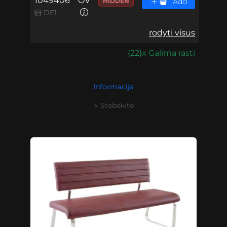
1049406
OV
HIDDEN
Add
DE1
rodyti visus
{22}x Galima rasti
Informacija
⭐ Stebėkite