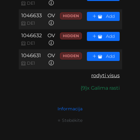
DE1
1046633
OV
HIDDEN
Add
DE1
1046632
OV
HIDDEN
Add
DE1
1046631
OV
HIDDEN
Add
DE1
rodyti visus
{9}x Galima rasti
Informacija
⭐ Stebėkite