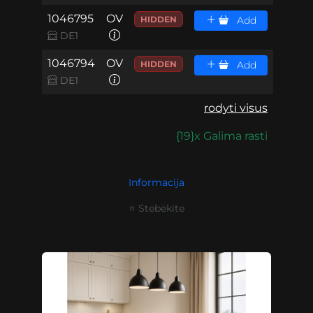
1046795
OV
HIDDEN
Add
DE1
1046794
OV
HIDDEN
Add
DE1
rodyti visus
{19}x Galima rasti
Informacija
⭐ Stebėkite