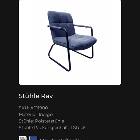
Stühle Rav
SKU: A011900
Material:
Indigo
Stühle:
Polsterstühle
Stühle Packungsinhalt:
1 Stück