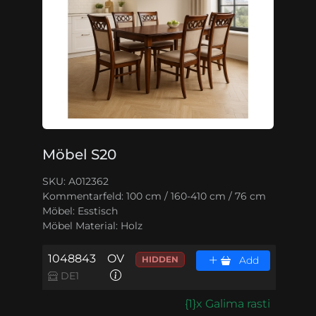
Möbel S20
SKU: A012362
Kommentarfeld:
100 cm / 160-410 cm / 76 cm
Möbel:
Esstisch
Möbel Material:
Holz
1048843
OV
HIDDEN
Add
DE1
{1}x Galima rasti