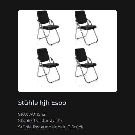
Stühle hjh Espo
SKU: A011542
Stühle:
Polsterstühle
Stühle Packungsinhalt:
3 Stück