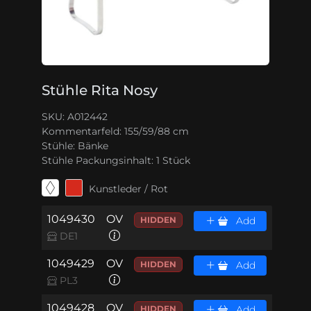
Stühle Rita Nosy
SKU: A012442
Kommentarfeld:
155/59/88 cm
Stühle:
Bänke
Stühle Packungsinhalt:
1 Stück
Kunstleder / Rot
1049430
OV
HIDDEN
Add
DE1
1049429
OV
HIDDEN
Add
PL3
1049428
OV
HIDDEN
Add