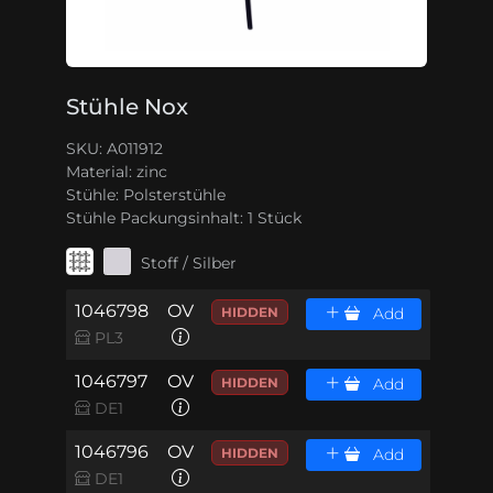
Stühle Nox
SKU: A011912
Material:
zinc
Stühle:
Polsterstühle
Stühle Packungsinhalt:
1 Stück
Stoff / Silber
1046798
OV
HIDDEN
Add
PL3
1046797
OV
HIDDEN
Add
DE1
1046796
OV
HIDDEN
Add
DE1