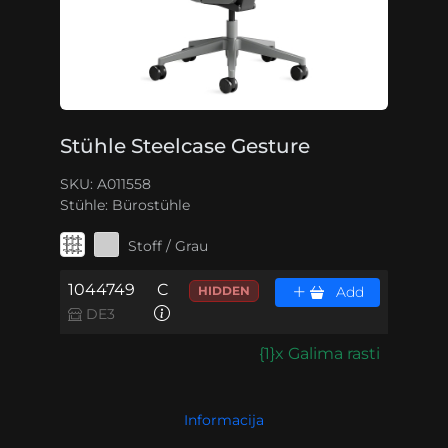
Stühle Steelcase Gesture
SKU: A011558
Stühle:
Bürostühle
Stoff / Grau
1044749
C
HIDDEN
Add
DE3
{1}x Galima rasti
Informacija