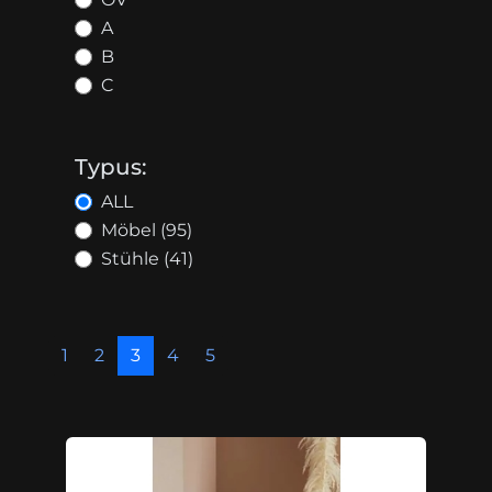
A
B
C
Typus:
ALL
Möbel (95)
Stühle (41)
1
2
3
4
5