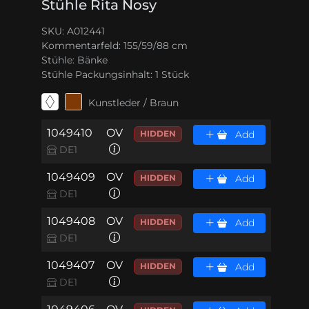
Stühle Rita Nosy
SKU: A012441
Kommentarfeld:
155/59/88 cm
Stühle:
Bänke
Stühle Packungsinhalt:
1 Stück
Kunstleder / Braun
1049410
OV
HIDDEN
Add
DE1
1049409
OV
HIDDEN
Add
DE1
1049408
OV
HIDDEN
Add
DE1
1049407
OV
HIDDEN
Add
DE1