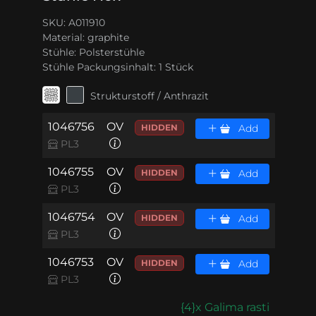
SKU: A011910
Material:
graphite
Stühle:
Polsterstühle
Stühle Packungsinhalt:
1 Stück
Strukturstoff / Anthrazit
1046756
OV
HIDDEN
Add
PL3
1046755
OV
HIDDEN
Add
PL3
1046754
OV
HIDDEN
Add
PL3
1046753
OV
HIDDEN
Add
PL3
{4}x Galima rasti