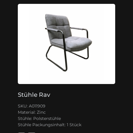
Stühle Rav
SKU: A011909
Material:
Zinc
Stühle:
Polsterstühle
Stühle Packungsinhalt:
1 Stück