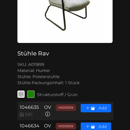
Stühle Rav
SKU: A011899
Material:
Hunter
Stühle:
Polsterstühle
Stühle Packungsinhalt:
1 Stück
Strukturstoff / Grün
1046635
OV
HIDDEN
Add
DE1
1046634
OV
HIDDEN
Add