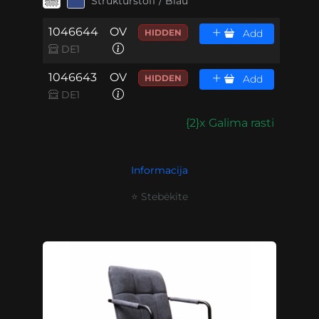
Strukturstoff / Blau
1046644
OV
HIDDEN
Add
DE1
1046643
OV
HIDDEN
Add
DE1
{2}x Galima rasti
Informacija
⭐ Stebėkite