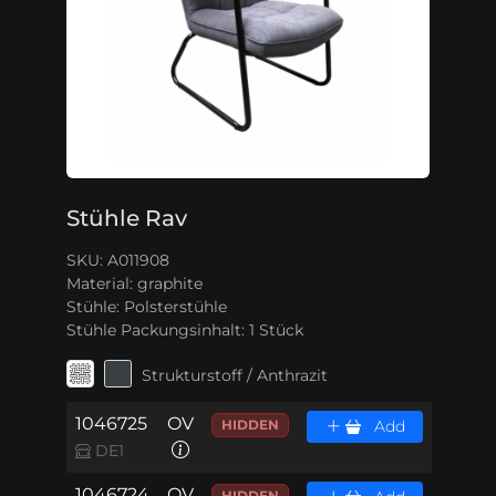
Stühle Rav
SKU: A011908
Material:
graphite
Stühle:
Polsterstühle
Stühle Packungsinhalt:
1 Stück
Strukturstoff / Anthrazit
1046725
OV
HIDDEN
Add
DE1
1046724
OV
HIDDEN