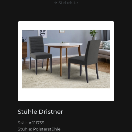
⭐ Stebėkite
Stühle Dristner
SKU: A011735
Stühle:
Polsterstühle