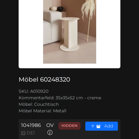
Möbel 60248320
SKU: A010920
Kommentarfeld:
35x35x52 cm - creme
Möbel:
Couchtisch
Möbel Material:
Metall
1041986
OV
HIDDEN
Add
DE1