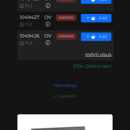
PL3
1049427
OV
HIDDEN
Add
PL3
1049426
OV
HIDDEN
Add
PL3
rodyti visus
{16}x Galima rasti
Informacija
⭐ Stebėkite