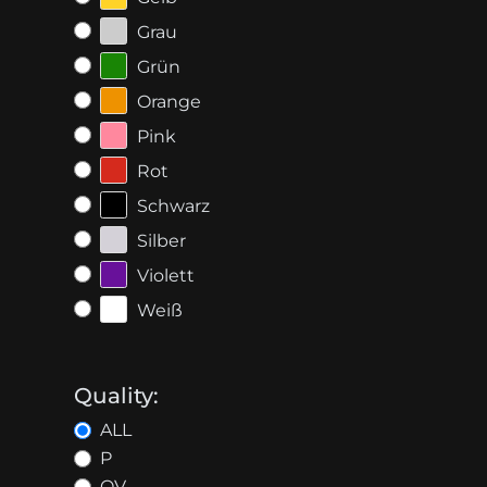
Grau
Grün
Orange
Pink
Rot
Schwarz
Silber
Violett
Weiß
Quality:
ALL
P
OV