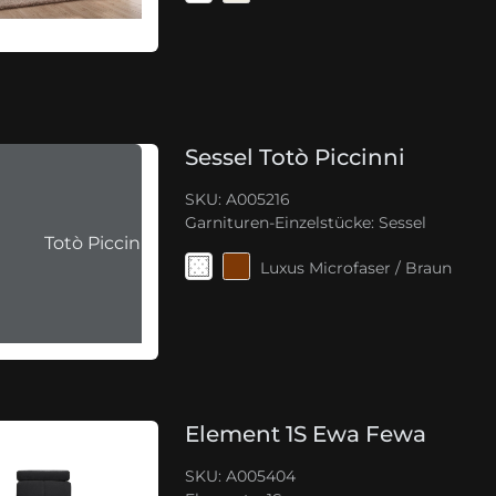
Sessel Totò Piccinni
SKU: A005216
Garnituren-Einzelstücke:
Sessel
Totò Piccinni
Luxus Microfaser / Braun
Element 1S Ewa Fewa
SKU: A005404