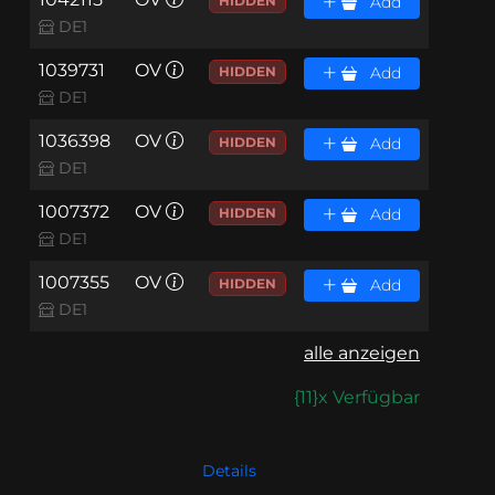
HIDDEN
Add
DE1
1039731
OV
HIDDEN
Add
DE1
1036398
OV
HIDDEN
Add
DE1
1007372
OV
HIDDEN
Add
DE1
1007355
OV
HIDDEN
Add
DE1
alle anzeigen
{11}x Verfügbar
Details