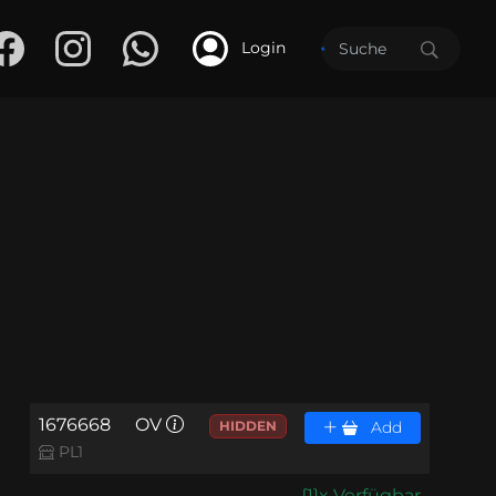
Login
1676668
OV
HIDDEN
Add
PL1
{1}x Verfügbar