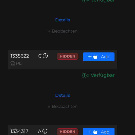
Details
⭐ Beobachten
1335622
C
HIDDEN
Add
PL1
{1}x Verfügbar
Details
⭐ Beobachten
1334317
A
HIDDEN
Add