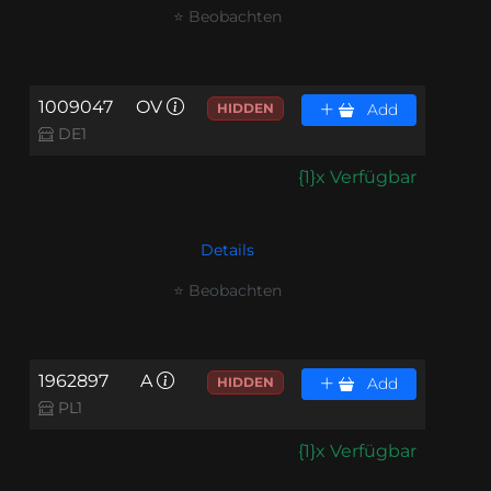
⭐ Beobachten
1009047
OV
HIDDEN
Add
DE1
{1}x Verfügbar
Details
⭐ Beobachten
1962897
A
HIDDEN
Add
PL1
{1}x Verfügbar