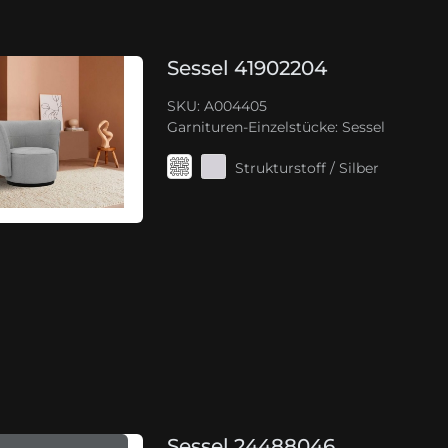
Sessel 41902204
SKU: A004405
Garnituren-Einzelstücke:
Sessel
Strukturstoff / Silber
Sessel 24488046