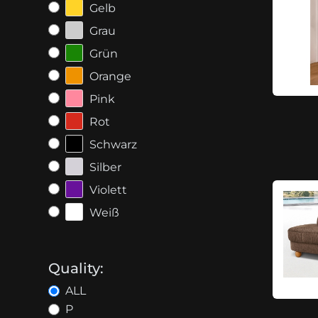
Gelb
Grau
Grün
Orange
Pink
Rot
Schwarz
Silber
Violett
Weiß
Quality:
ALL
P