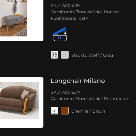
SKU: A004219
Garnituren-Einzelstücke:
Hocker
Funktionen:
1x BK
Strukturstoff / Grau
Longchair Milano
SKU: A004277
Garnituren-Einzelstücke:
Recamieren
Chenille / Braun