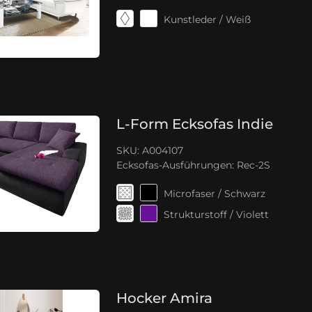
Kunstleder / Weiß
L-Form Ecksofas Indie
SKU: A004107
Ecksofas-Ausführungen:
Rec-2S
Microfaser / Schwarz
Strukturstoff / Violett
Hocker Amira