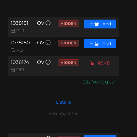
1038181
OV
HIDDEN
Add
PL3
1038180
OV
HIDDEN
Add
PL1
1038174
OV
HIDDEN
RSVD
DE1
{3}x Verfügbar
Details
⭐ Beobachten