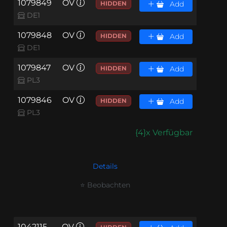
1079849
OV
HIDDEN
Add
DE1
1079848
OV
HIDDEN
Add
DE1
1079847
OV
HIDDEN
Add
PL3
1079846
OV
HIDDEN
Add
PL3
{4}x Verfügbar
Details
⭐ Beobachten
1042115
OV