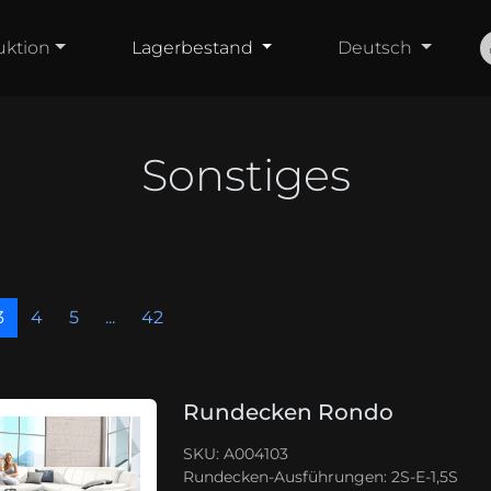
uktion
Lagerbestand
Deutsch
Sonstiges
3
4
5
...
42
Rundecken Rondo
SKU: A004103
Rundecken-Ausführungen:
2S-E-1,5S