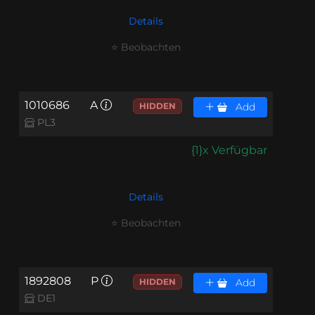
Details
⭐ Beobachten
1010686
A
HIDDEN
Add
PL3
{1}x Verfügbar
Details
⭐ Beobachten
1892808
P
HIDDEN
Add
DE1