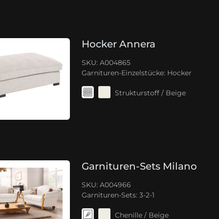
Hocker Annera
SKU: A004865
Garnituren-Einzelstücke:
Hocker
Strukturstoff / Beige
Garnituren-Sets Milano
SKU: A004966
Garnituren-Sets:
3-2-1
Chenille / Beige