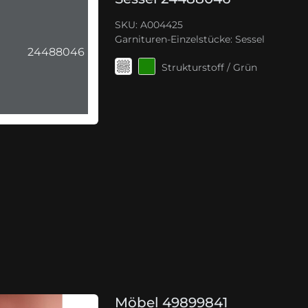
SKU: A004425
Garnituren-Einzelstücke:
Sessel
24488046
Strukturstoff / Grün
Möbel 49899841